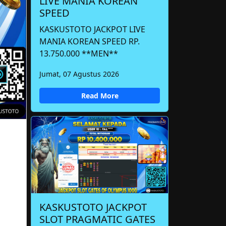
LIVE MANIA KOREAN
SPEED
KASKUSTOTO JACKPOT LIVE
MANIA KOREAN SPEED RP.
13.750.000 **MEN**
Jumat, 07 Agustus 2026
Read More
KASKUSTOTO JACKPOT
SLOT PRAGMATIC GATES