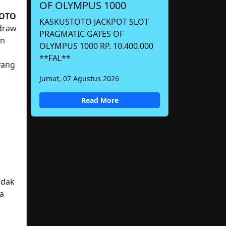
OF OLYMPUS 1000
TOTO
KASKUSTOTO JACKPOT SLOT
hdraw
PRAGMATIC GATES OF
an
OLYMPUS 1000 RP. 10.400.000
**FAL**
yang
Jumat, 07 Agustus 2026
Read More
idak
a