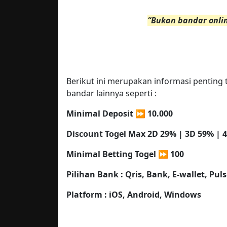
“Bukan bandar onlin
Berikut ini merupakan informasi penting 
bandar lainnya seperti :
Minimal Deposit ⏩ 10.000
Discount Togel Max 2D 29% | 3D 59% |
Minimal Betting Togel
⏩ 100
Pilihan Bank : Qris,
Bank, E-wallet, Pul
Platform :
iOS, Android, Windows