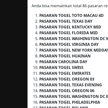
Anda bisa memainkan total 86 pasaran re
PASARAN TOGEL TOTO MACAU
4D
PASARAN TOGEL TEXAS DAY
PASARAN TOGEL KENTUCKY MID
PASARAN TOGEL
FLORIDA MID
PASARAN TOGEL WASHINGTON DC 
PASARAN TOGEL VIRGINIA DAY
PASARAN TOGEL NEW YORK MIDDA
PASARAN TOGEL HUAINAN
PASARAN CAROLINA DAY
PASARAN TOGEL SWISS
PASARAN TOGEL EMIRATES
PASARAN TOGEL OREGON 03
PASARAN TOGEL TEXAS EVENING
PASARAN TOGEL OREGON 06
PASARAN TOGEL WASHINGTON DC 
PASARAN TOGEL PHILADELPHIA
PASARAN TOGEL POLAND