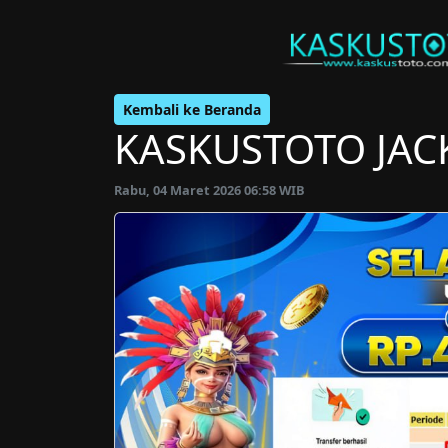
Kembali ke Beranda
KASKUSTOTO JAC
Rabu, 04 Maret 2026 06:58 WIB