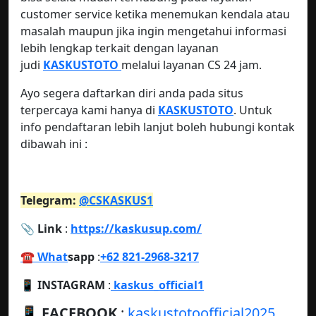
customer service ketika menemukan kendala atau
masalah maupun jika ingin mengetahui informasi
lebih lengkap terkait dengan layanan
judi
KASKUSTOTO
melalui layanan CS 24 jam.
Ayo segera daftarkan diri anda pada situs
terpercaya kami hanya di
KASKUSTOTO
. Untuk
info pendaftaran lebih lanjut boleh hubungi kontak
dibawah ini :
Telegram:
@CSKASKUS1
📎 Link
:
https://kaskusup.com/
☎️ What
sapp
:
+62 821-2968-3217
📱 INSTAGRAM
:
kaskus_official1
📱
FACEBOOK
:
kaskustotoofficial2025