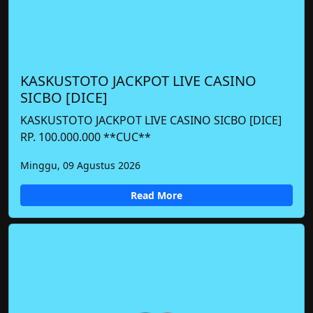
KASKUSTOTO JACKPOT LIVE CASINO
SICBO [DICE]
KASKUSTOTO JACKPOT LIVE CASINO SICBO [DICE]
RP. 100.000.000 **CUC**
Minggu, 09 Agustus 2026
Read More