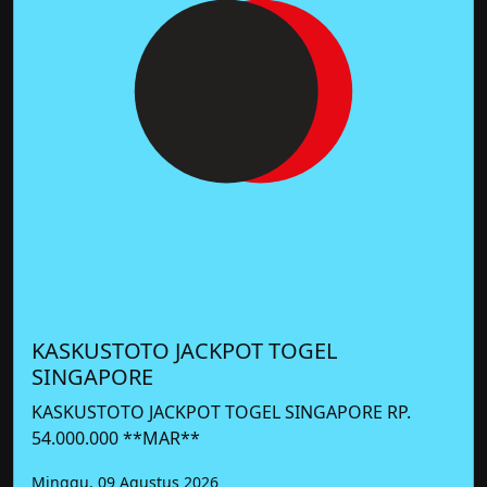
KASKUSTOTO JACKPOT TOGEL
SINGAPORE
KASKUSTOTO JACKPOT TOGEL SINGAPORE RP.
54.000.000 **MAR**
Minggu, 09 Agustus 2026