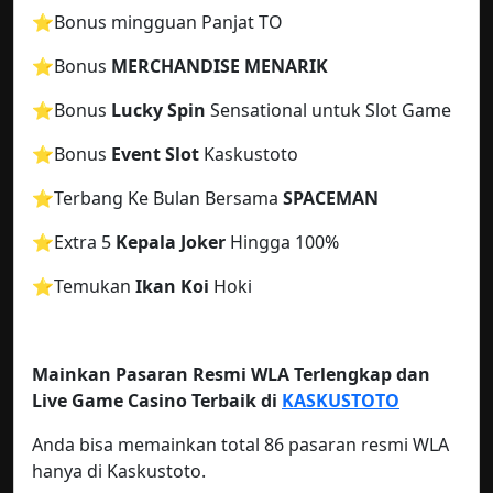
⭐️Bonus mingguan Panjat TO
⭐️
Bonus
MERCHANDISE MENARIK
⭐️Bonus
Lucky Spin
Sensational untuk Slot Game
⭐️Bonus
Event Slot
Kaskustoto
⭐️Terbang Ke Bulan Bersama
SPACEMAN
⭐️Extra 5
Kepala Joker
Hingga 100%
⭐️Temukan
Ikan Koi
Hoki
Mainkan Pasaran Resmi WLA Terlengkap dan
Live Game Casino Terbaik di
KASKUSTOTO
Anda bisa memainkan total 86 pasaran resmi WLA
hanya di Kaskustoto.