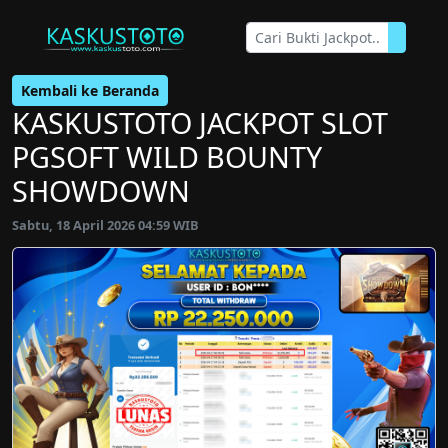
Kembali ke Beranda
KASKUSTOTO JACKPOT SLOT
PGSOFT WILD BOUNTY
SHOWDOWN
Sabtu, 18 April 2026 04:59 WIB