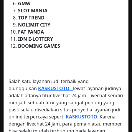
GMW
SLOT MANIA
TOP TREND
NOLIMIT CITY
FAT PANDA
IDN E-LOTTERY
BOOMING GAMES
Salah satu layanan judi terbaik yang
diunggulkan
KASKUSTOTO
lewat layanan judinya
adalah adanya fitur livechat 24 jam. Livechat sendiri
menjadi sebuah fitur yang sangat penting yang
pasti selalu disediakan situs penyedia layanan judi
online terpercaya seperti
KASKUSTOTO
. Karena
dengan livechat 24 jam, para pemain atau member
bisa selalu mudah terhubung pada layanan