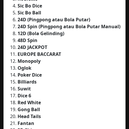
Sic Bo Dice
Sic Bo Ball
24D (Pingpong atau Bola Putar)
24D Spin (Pingpong atau Bola Putar Manual)
12D (Bola Gelinding)
48D Spin
24D JACKPOT
EUROPE BACCARAT
Monopoly
Oglok
Poker Dice
Billiards
Suwit
Dice 6
Red White
Gong Ball
Head Tails
Fantan