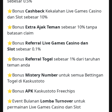
sebesar 0.5%
⭐️Bonus
Cashback
Kekalahan Live Games Casino
dan Slot sebesar 10%
⭐️Bonus
Extra Ajak Teman
sebesar 10% tanpa
batasan claim
⭐️Bonus
Referral Live Games Casino dan
Slot
sebesar 0.1%
⭐️Bonus
Referral Togel
sebesar 1% dari taruhan
teman anda
⭐️Bonus
Mistery Number
untuk semua Bettingan
Togel di Kaskustoto
⭐️Bonus
APK
Kaskustoto Freechips
⭐️Event Bulanan
Lomba Turnover
untuk
permainan Live Games Casino dan Slot