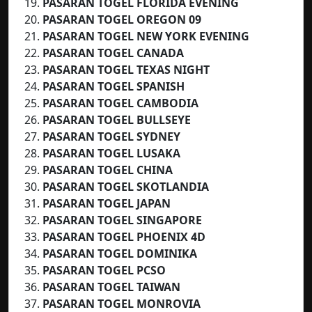
PASARAN TOGEL FLORIDA EVENING
PASARAN TOGEL OREGON 09
PASARAN TOGEL NEW YORK EVENING
PASARAN TOGEL CANADA
PASARAN TOGEL
TEXAS NIGHT
PASARAN TOGEL
SPANISH
PASARAN TOGEL CAMBODIA
PASARAN TOGEL BULLSEYE
PASARAN TOGEL SYDNEY
PASARAN TOGEL LUSAKA
PASARAN TOGEL CHINA
PASARAN TOGEL SKOTLANDIA
PASARAN TOGEL JAPAN
PASARAN TOGEL SINGAPORE
PASARAN TOGEL PHOENIX 4D
PASARAN TOGEL DOMINIKA
PASARAN TOGEL PCSO
PASARAN TOGEL TAIWAN
PASARAN TOGEL MONROVIA