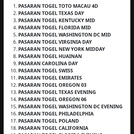
PASARAN TOGEL TOTO MACAU
4D
PASARAN TOGEL TEXAS DAY
PASARAN TOGEL KENTUCKY MID
PASARAN TOGEL
FLORIDA MID
PASARAN TOGEL WASHINGTON DC MID
PASARAN TOGEL VIRGINIA DAY
PASARAN TOGEL NEW YORK MIDDAY
PASARAN TOGEL HUAINAN
PASARAN CAROLINA DAY
PASARAN TOGEL SWISS
PASARAN TOGEL EMIRATES
PASARAN TOGEL OREGON 03
PASARAN TOGEL TEXAS EVENING
PASARAN TOGEL OREGON 06
PASARAN TOGEL WASHINGTON DC EVENING
PASARAN TOGEL PHILADELPHIA
PASARAN TOGEL POLAND
PASARAN TOGEL CALIFORNIA