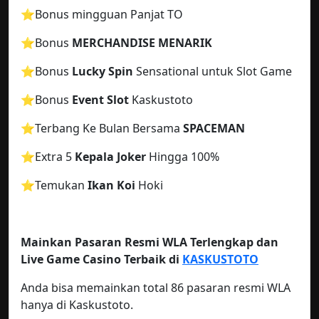
⭐️Bonus mingguan Panjat TO
⭐️
Bonus
MERCHANDISE MENARIK
⭐️Bonus
Lucky Spin
Sensational untuk Slot Game
⭐️Bonus
Event Slot
Kaskustoto
⭐️Terbang Ke Bulan Bersama
SPACEMAN
⭐️Extra 5
Kepala Joker
Hingga 100%
⭐️Temukan
Ikan Koi
Hoki
Mainkan Pasaran Resmi WLA Terlengkap dan
Live Game Casino Terbaik di
KASKUSTOTO
Anda bisa memainkan total 86 pasaran resmi WLA
hanya di Kaskustoto.