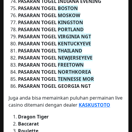
PASARAN TOGEL INDIANA EVENING
PASARAN TOGEL
BOSTON
PASARAN TOGEL
MOSKOW
PASARAN TOGEL
KINGSTON
PASARAN TOGEL
PORTLAND
PASARAN TOGEL
VIRGINIA NGT
PASARAN TOGEL
KENTUCKYEVE
PASARAN TOGEL
THAILAND
PASARAN TOGEL
NEWJERSEYEVE
PASARAN TOGEL
FREETOWN
PASARAN TOGEL
NORTHKOREA
PASARAN TOGEL
TENNESSE MOR
PASARAN TOGEL GEORGIA NGT
Juga anda bisa memainkan puluhan permainan live
casino ditemani dengan dealer
KASKUSTOTO
Dragon Tiger
Baccarat
Roulette