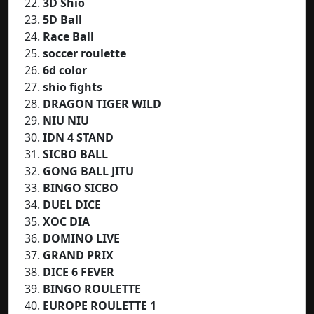
3D Shio
5D Ball
Race Ball
soccer roulette
6d color
shio fights
DRAGON TIGER WILD
NIU NIU
IDN 4 STAND
SICBO BALL
GONG BALL JITU
BINGO SICBO
DUEL DICE
XOC DIA
DOMINO LIVE
GRAND PRIX
DICE 6 FEVER
BINGO ROULETTE
EUROPE ROULETTE 1