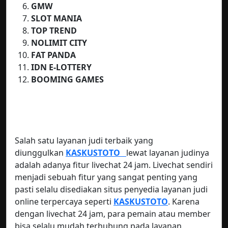
GMW
SLOT MANIA
TOP TREND
NOLIMIT CITY
FAT PANDA
IDN E-LOTTERY
BOOMING GAMES
Salah satu layanan judi terbaik yang
diunggulkan
KASKUSTOTO
lewat layanan judinya
adalah adanya fitur livechat 24 jam. Livechat sendiri
menjadi sebuah fitur yang sangat penting yang
pasti selalu disediakan situs penyedia layanan judi
online terpercaya seperti
KASKUSTOTO
. Karena
dengan livechat 24 jam, para pemain atau member
bisa selalu mudah terhubung pada layanan