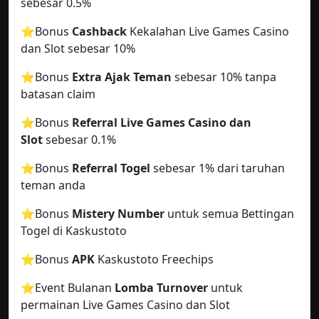
sebesar 0.5%
⭐️Bonus
Cashback
Kekalahan Live Games Casino
dan Slot sebesar 10%
⭐️Bonus
Extra Ajak Teman
sebesar 10% tanpa
batasan claim
⭐️Bonus
Referral Live Games Casino dan
Slot
sebesar 0.1%
⭐️Bonus
Referral Togel
sebesar 1% dari taruhan
teman anda
⭐️Bonus
Mistery Number
untuk semua Bettingan
Togel di Kaskustoto
⭐️Bonus
APK
Kaskustoto Freechips
⭐️Event Bulanan
Lomba Turnover
untuk
permainan Live Games Casino dan Slot