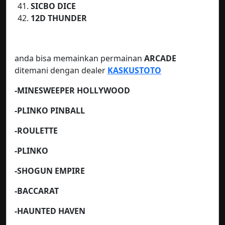
SICBO DICE
12D THUNDER
anda bisa memainkan permainan
ARCADE
ditemani dengan dealer
KASKUSTOTO
-MINESWEEPER HOLLYWOOD
-PLINKO PINBALL
-ROULETTE
-PLINKO
-SHOGUN EMPIRE
-BACCARAT
-HAUNTED HAVEN