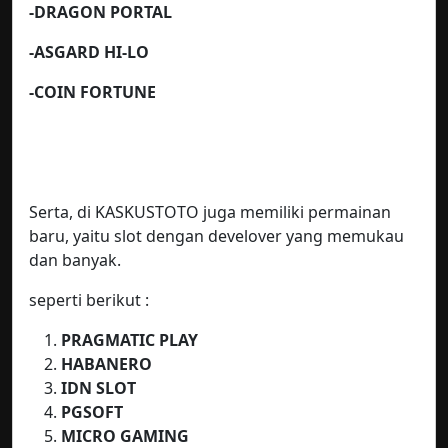
-DRAGON PORTAL
-ASGARD HI-LO
-COIN FORTUNE
Serta, di KASKUSTOTO juga memiliki permainan
baru, yaitu slot dengan develover yang memukau
dan banyak.
seperti berikut :
PRAGMATIC PLAY
HABANERO
IDN SLOT
PGSOFT
MICRO GAMING