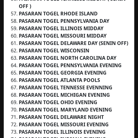
OFF )
PASARAN TOGEL RHODE ISLAND
PASARAN TOGEL PENNSYLVANIA DAY
PASARAN TOGEL ILLINOIS MIDDAY
PASARAN TOGEL MISSOURI MIDDAY
PASARAN TOGEL DELAWARE DAY (SENIN OFF)
PASARAN TOGEL WISCONSIN
PASARAN TOGEL NORTH CAROLINA DAY
PASARAN TOGEL PENNSYLVANIA EVENING
PASARAN TOGEL GEORGIA EVENING
PASARAN TOGEL ATLANTA POOLS
PASARAN TOGEL TENNESSE EVENNING
PASARAN TOGEL MICHIGAN EVENING
PASARAN TOGEL OHIO EVENING
PASARAN TOGEL MARYLAND EVENING
PASARAN TOGEL DELAWARE NIGHT
PASARAN TOGEL MISSOURI EVENING
PASARAN TOGEL ILLINOIS EVENING