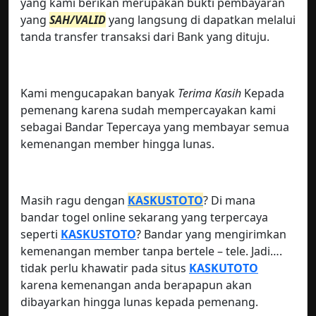
yang kami berikan merupakan bukti pembayaran
yang
SAH/VALID
yang langsung di dapatkan melalui
tanda transfer transaksi dari Bank yang dituju.
Kami mengucapakan banyak
Terima Kasih
Kepada
pemenang karena sudah mempercayakan kami
sebagai Bandar Tepercaya yang membayar semua
kemenangan member hingga lunas.
Masih ragu dengan
KASKUSTOTO
? Di mana
bandar togel online sekarang yang terpercaya
seperti
KASKUSTOTO
? Bandar yang mengirimkan
kemenangan member tanpa bertele – tele. Jadi….
tidak perlu khawatir pada situs
KASKUTOTO
karena kemenangan anda berapapun akan
dibayarkan hingga lunas kepada pemenang.