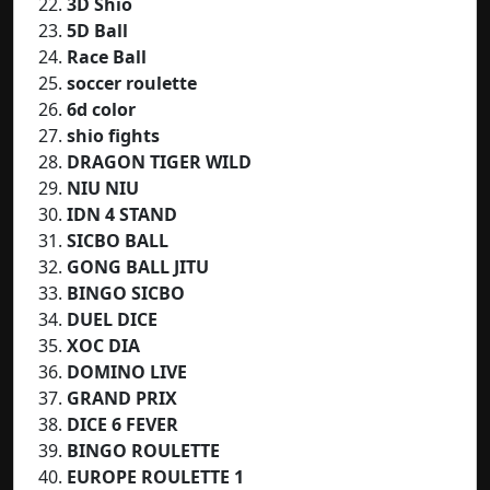
3D Shio
5D Ball
Race Ball
soccer roulette
6d color
shio fights
DRAGON TIGER WILD
NIU NIU
IDN 4 STAND
SICBO BALL
GONG BALL JITU
BINGO SICBO
DUEL DICE
XOC DIA
DOMINO LIVE
GRAND PRIX
DICE 6 FEVER
BINGO ROULETTE
EUROPE ROULETTE 1