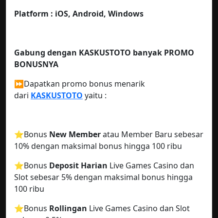
Platform :
iOS, Android, Windows
Gabung dengan KASKUSTOTO
banyak PROMO
BONUSNYA
⏩Dapatkan promo bonus menarik
dari
KASKUSTOTO
yaitu :
⭐️Bonus
New Member
atau Member Baru sebesar
10% dengan maksimal bonus hingga 100 ribu
⭐️Bonus
Deposit Harian
Live Games Casino dan
Slot sebesar 5% dengan maksimal bonus hingga
100 ribu
⭐️Bonus
Rollingan
Live Games Casino dan Slot