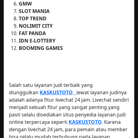
GMW
SLOT MANIA
TOP TREND
NOLIMIT CITY
FAT PANDA
IDN E-LOTTERY
BOOMING GAMES
Salah satu layanan judi terbaik yang
diunggulkan
KASKUSTOTO
lewat layanan judinya
adalah adanya fitur livechat 24 jam. Livechat sendiri
menjadi sebuah fitur yang sangat penting yang
pasti selalu disediakan situs penyedia layanan judi
online terpercaya seperti
KASKUSTOTO
. Karena
dengan livechat 24 jam, para pemain atau member
bisa selalu mudah terhubung pada layanan