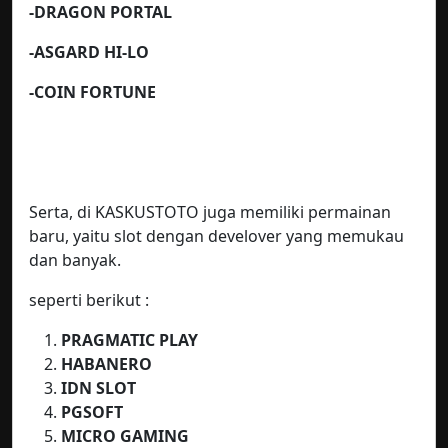
-DRAGON PORTAL
-ASGARD HI-LO
-COIN FORTUNE
Serta, di KASKUSTOTO juga memiliki permainan
baru, yaitu slot dengan develover yang memukau
dan banyak.
seperti berikut :
PRAGMATIC PLAY
HABANERO
IDN SLOT
PGSOFT
MICRO GAMING