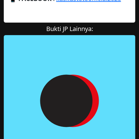
Bukti JP Lainnya: