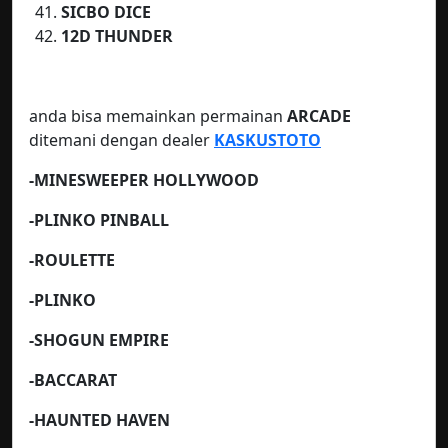
SICBO DICE
12D THUNDER
anda bisa memainkan permainan
ARCADE
ditemani dengan dealer
KASKUSTOTO
-MINESWEEPER HOLLYWOOD
-PLINKO PINBALL
-ROULETTE
-PLINKO
-SHOGUN EMPIRE
-BACCARAT
-HAUNTED HAVEN