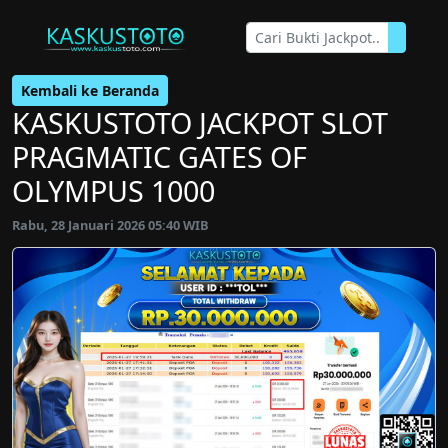
Kembali ke Beranda
KASKUSTOTO JACKPOT SLOT
PRAGMATIC GATES OF
OLYMPUS 1000
Rabu, 28 Januari 2026 05:40 WIB