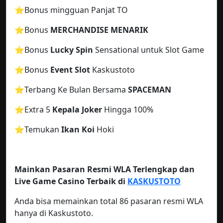
⭐️Bonus mingguan Panjat TO
⭐️
Bonus
MERCHANDISE MENARIK
⭐️Bonus
Lucky Spin
Sensational untuk Slot Game
⭐️Bonus
Event Slot
Kaskustoto
⭐️Terbang Ke Bulan Bersama
SPACEMAN
⭐️Extra 5
Kepala Joker
Hingga 100%
⭐️Temukan
Ikan Koi
Hoki
Mainkan Pasaran Resmi WLA Terlengkap dan
Live Game Casino Terbaik di
KASKUSTOTO
Anda bisa memainkan total 86 pasaran resmi WLA
hanya di Kaskustoto.