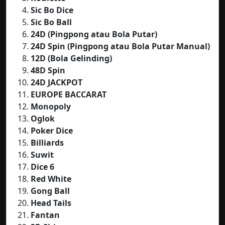
Sic Bo Dice
Sic Bo Ball
24D (Pingpong atau Bola Putar)
24D Spin (Pingpong atau Bola Putar Manual)
12D (Bola Gelinding)
48D Spin
24D JACKPOT
EUROPE BACCARAT
Monopoly
Oglok
Poker Dice
Billiards
Suwit
Dice 6
Red White
Gong Ball
Head Tails
Fantan