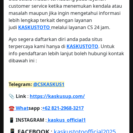
customer service ketika menemukan kendala atau
masalah maupun jika ingin mengetahui informasi
lebih lengkap terkait dengan layanan
judi
KASKUSTOTO
melalui layanan CS 24 jam.
Ayo segera daftarkan diri anda pada situs
terpercaya kami hanya di
KASKUSTOTO
. Untuk
info pendaftaran lebih lanjut boleh hubungi kontak
dibawah ini :
Telegram:
@CSKASKUS1
📎 Link
:
https://kaskusup.com/
☎️ What
sapp
:
+62 821-2968-3217
📱 INSTAGRAM
:
kaskus_official1
📱
FACEBOOK
:
kaskustotoofficial2025