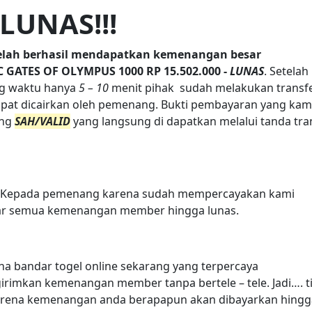
LUNAS!!!
Telah berhasil mendapatkan kemenangan besar
GATES OF OLYMPUS 1000 RP 15.502.000 -
LUNAS
. Setelah
ng waktu hanya
5 – 10
menit pihak
sudah melakukan transf
apat dicairkan oleh pemenang. Bukti pembayaran yang kam
ang
SAH/VALID
yang langsung di dapatkan melalui tanda tra
Kepada pemenang karena sudah mempercayakan kami
ar semua kemenangan member hingga lunas.
na bandar togel online sekarang yang terpercaya
irimkan kemenangan member tanpa bertele – tele. Jadi…. t
rena kemenangan anda berapapun akan dibayarkan hingg