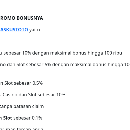
 PROMO BONUSNYA
KASKUSTOTO
yaitu :
 sebesar 10% dengan maksimal bonus hingga 100 ribu
no dan Slot sebesar 5% dengan maksimal bonus hingga 10
n Slot sebesar 0.5%
 Casino dan Slot sebesar 10%
tanpa batasan claim
n Slot
sebesar 0.1%
taruhan teman anda