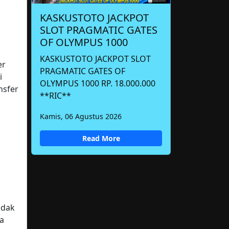
KASKUSTOTO JACKPOT
SLOT PRAGMATIC GATES
OF OLYMPUS 1000
KASKUSTOTO JACKPOT SLOT
er
PRAGMATIC GATES OF
i
OLYMPUS 1000 RP. 18.000.000
nsfer
**RIC**
Kamis, 06 Agustus 2026
Read More
idak
a