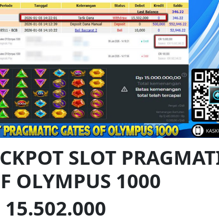
CKPOT SLOT PRAGMAT
OF OLYMPUS 1000
 15.502.000