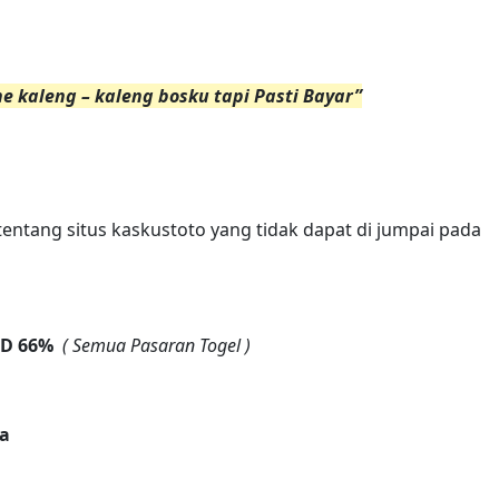
e kaleng – kaleng bosku tapi Pasti Bayar”
tentang situs kaskustoto yang tidak dapat di jumpai pada
 4D 66%
( Semua Pasaran Togel )
sa