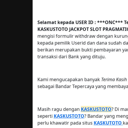
Selamat kepada USER ID : ***ONC*** 
KASKUSTOTO JACKPOT SLOT PRAGMATIC 
mengisi formulir withdraw dengan kuru
kepada pemilik Userid dan dana sudah d
berikan merupakan bukti pembayaran y
transaksi dari Bank yang dituju.
Kami mengucapakan banyak
Terima Kasih
sebagai Bandar Tepercaya yang membay
Masih ragu dengan
KASKUSTOTO
? Di ma
seperti
KASKUSTOTO
? Bandar yang meng
perlu khawatir pada situs
KASKUTOTO
ka