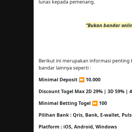
lunas kepada pemenang.
“Bukan bandar onlin
Berikut ini merupakan informasi penting 
bandar lainnya seperti :
Minimal Deposit ⏩ 10.000
Discount Togel Max 2D 29% | 3D 59% |
Minimal Betting Togel
⏩ 100
Pilihan Bank : Qris,
Bank, E-wallet, Pul
Platform :
iOS, Android, Windows