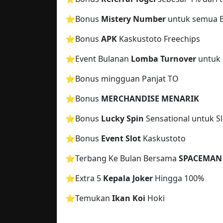
⭐️Bonus
Mistery Number
untuk semua Be
⭐️Bonus
APK
Kaskustoto Freechips
⭐️Event Bulanan
Lomba Turnover
untuk 
⭐️Bonus mingguan Panjat TO
⭐️
Bonus
MERCHANDISE MENARIK
⭐️Bonus
Lucky Spin
Sensational untuk S
⭐️Bonus
Event Slot
Kaskustoto
⭐️Terbang Ke Bulan Bersama
SPACEMAN
⭐️Extra 5
Kepala Joker
Hingga 100%
⭐️Temukan
Ikan Koi
Hoki