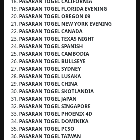
PASARAN TOGEL CALIFORNIA
PASARAN TOGEL FLORIDA EVENING
PASARAN TOGEL OREGON 09
PASARAN TOGEL NEW YORK EVENING
PASARAN TOGEL CANADA
PASARAN TOGEL
TEXAS NIGHT
PASARAN TOGEL
SPANISH
PASARAN TOGEL CAMBODIA
PASARAN TOGEL BULLSEYE
PASARAN TOGEL SYDNEY
PASARAN TOGEL LUSAKA
PASARAN TOGEL CHINA
PASARAN TOGEL SKOTLANDIA
PASARAN TOGEL JAPAN
PASARAN TOGEL SINGAPORE
PASARAN TOGEL PHOENIX 4D
PASARAN TOGEL DOMINIKA
PASARAN TOGEL PCSO
PASARAN TOGEL TAIWAN