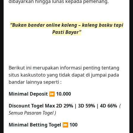
dibayarkan hingga lunas kepada pemenang.
“Bukan bandar online kaleng – kaleng bosku tapi
Pasti Bayar”
Berikut ini merupakan informasi penting tentang
situs kaskustoto yang tidak dapat di jumpai pada
bandar lainnya seperti :
Minimal Deposit ⏩ 10.000
Discount Togel Max 2D 29% | 3D 59% | 4D 66%
(
Semua Pasaran Togel )
Minimal Betting Togel
⏩ 100