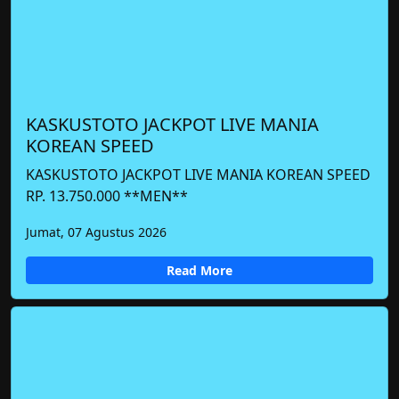
KASKUSTOTO JACKPOT LIVE MANIA
KOREAN SPEED
KASKUSTOTO JACKPOT LIVE MANIA KOREAN SPEED
RP. 13.750.000 **MEN**
Jumat, 07 Agustus 2026
Read More