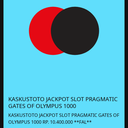
KASKUSTOTO JACKPOT SLOT PRAGMATIC
GATES OF OLYMPUS 1000
KASKUSTOTO JACKPOT SLOT PRAGMATIC GATES OF
OLYMPUS 1000 RP. 10.400.000 **FAL**