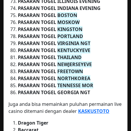
PASARAN TOGEL ILLINOIS EVENING
PASARAN TOGEL INDIANA EVENING
PASARAN TOGEL
BOSTON
PASARAN TOGEL
MOSKOW
PASARAN TOGEL
KINGSTON
PASARAN TOGEL
PORTLAND
PASARAN TOGEL
VIRGINIA NGT
PASARAN TOGEL
KENTUCKYEVE
PASARAN TOGEL
THAILAND
PASARAN TOGEL
NEWJERSEYEVE
PASARAN TOGEL
FREETOWN
PASARAN TOGEL
NORTHKOREA
PASARAN TOGEL
TENNESSE MOR
PASARAN TOGEL GEORGIA NGT
Juga anda bisa memainkan puluhan permainan live
casino ditemani dengan dealer
KASKUSTOTO
Dragon Tiger
Baccarat