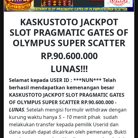
KASKUSTOTO JACKPOT
SLOT PRAGMATIC GATES OF
OLYMPUS SUPER SCATTER
RP.90.600.000
LUNAS!!!
Selamat kepada USER ID : ***NUN*** Telah
berhasil mendapatkan kemenangan besar
KASKUSTOTO JACKPOT SLOT PRAGMATIC GATES
OF OLYMPUS SUPER SCATTER RP.90.600.000 -
LUNAS
. Setelah mengisi formulir withdraw dengan
kurung waktu hanya
5 – 10
menit pihak
sudah
melakukan transfer kepada pemilik Userid dan
dana sudah dapat dicairkan oleh pemenang. Bukti