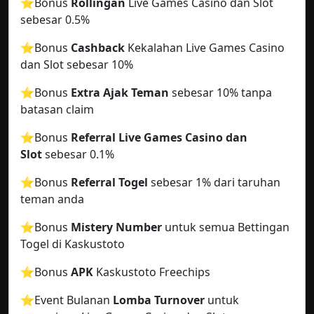
⭐️Bonus
Rollingan
Live Games Casino dan Slot
sebesar 0.5%
⭐️Bonus
Cashback
Kekalahan Live Games Casino
dan Slot sebesar 10%
⭐️Bonus
Extra Ajak Teman
sebesar 10% tanpa
batasan claim
⭐️Bonus
Referral Live Games Casino dan
Slot
sebesar 0.1%
⭐️Bonus
Referral Togel
sebesar 1% dari taruhan
teman anda
⭐️Bonus
Mistery Number
untuk semua Bettingan
Togel di Kaskustoto
⭐️Bonus
APK
Kaskustoto Freechips
⭐️Event Bulanan
Lomba Turnover
untuk