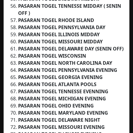
PASARAN TOGEL TENNESSE MIDDAY ( SENIN
OFF )
PASARAN TOGEL RHODE ISLAND
PASARAN TOGEL PENNSYLVANIA DAY
PASARAN TOGEL ILLINOIS MIDDAY
PASARAN TOGEL MISSOURI MIDDAY
PASARAN TOGEL DELAWARE DAY (SENIN OFF)
PASARAN TOGEL WISCONSIN
PASARAN TOGEL NORTH CAROLINA DAY
PASARAN TOGEL PENNSYLVANIA EVENING
PASARAN TOGEL GEORGIA EVENING
PASARAN TOGEL ATLANTA POOLS
PASARAN TOGEL TENNESSE EVENNING
PASARAN TOGEL MICHIGAN EVENING
PASARAN TOGEL OHIO EVENING
PASARAN TOGEL MARYLAND EVENING
PASARAN TOGEL DELAWARE NIGHT
PASARAN TOGEL MISSOURI EVENING