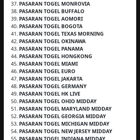
PASARAN TOGEL MONROVIA
PASARAN TOGEL BUFFALO
PASARAN TOGEL AOMORI
PASARAN TOGEL BOGOTA
PASARAN TOGEL TEXAS MORNING
PASARAN TOGEL OKINAWA
PASARAN TOGEL PANAMA
PASARAN TOGEL HONGKONG
PASARAN TOGEL MIAMI
PASARAN TOGEL EURO
PASARAN TOGEL
JAKARTA
PASARAN TOGEL GERMANY
PASARAN TOGEL HK LIVE
PASARAN TOGEL OHIO MIDDAY
PASARAN TOGEL MARYLAND MIDDAY
PASARAN TOGEL GEORGIA MIDDAY
PASARAN TOGEL MICHIGAN MIDDAY
PASARAN TOGEL NEW JERSEY MIDDAY
PASARAN TOGEL INDIANA MIDDAY