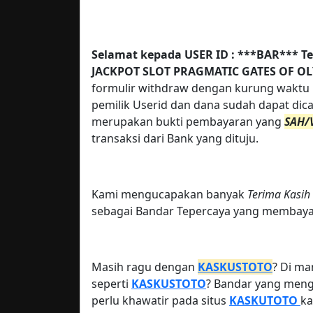
Selamat kepada USER ID : ***BAR*** 
JACKPOT SLOT PRAGMATIC GATES OF OLY
formulir withdraw dengan kurung waktu
pemilik Userid dan dana sudah dapat dic
merupakan bukti pembayaran yang
SAH/
transaksi dari Bank yang dituju.
Kami mengucapakan banyak
Terima Kasih
sebagai Bandar Tepercaya yang membay
Masih ragu dengan
KASKUSTOTO
? Di ma
seperti
KASKUSTOTO
? Bandar yang meng
perlu khawatir pada situs
KASKUTOTO
ka