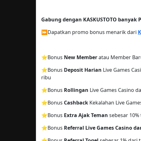
Gabung dengan KASKUSTOTO
banyak
⏩Dapatkan promo bonus menarik dari
⭐️Bonus
New Member
atau Member Baru
⭐️Bonus
Deposit Harian
Live Games Casi
ribu
⭐️Bonus
Rollingan
Live Games Casino da
⭐️Bonus
Cashback
Kekalahan Live Games
⭐️Bonus
Extra Ajak Teman
sebesar 10% 
⭐️Bonus
Referral Live Games Casino da
⭐️Bonus
Referral Togel
sebesar 1% dari 