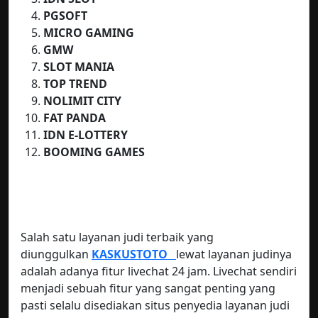
PGSOFT
MICRO GAMING
GMW
SLOT MANIA
TOP TREND
NOLIMIT CITY
FAT PANDA
IDN E-LOTTERY
BOOMING GAMES
Salah satu layanan judi terbaik yang
diunggulkan
KASKUSTOTO
lewat layanan judinya
adalah adanya fitur livechat 24 jam. Livechat sendiri
menjadi sebuah fitur yang sangat penting yang
pasti selalu disediakan situs penyedia layanan judi