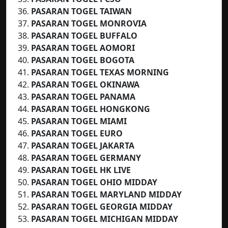
PASARAN TOGEL TAIWAN
PASARAN TOGEL MONROVIA
PASARAN TOGEL BUFFALO
PASARAN TOGEL AOMORI
PASARAN TOGEL BOGOTA
PASARAN TOGEL TEXAS MORNING
PASARAN TOGEL OKINAWA
PASARAN TOGEL PANAMA
PASARAN TOGEL HONGKONG
PASARAN TOGEL MIAMI
PASARAN TOGEL EURO
PASARAN TOGEL
JAKARTA
PASARAN TOGEL GERMANY
PASARAN TOGEL HK LIVE
PASARAN TOGEL OHIO MIDDAY
PASARAN TOGEL MARYLAND MIDDAY
PASARAN TOGEL GEORGIA MIDDAY
PASARAN TOGEL MICHIGAN MIDDAY