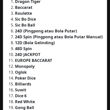
Dragon Tiger
Baccarat
Roulette
Sic Bo Dice
Sic Bo Ball
24D (Pingpong atau Bola Putar)
24D Spin (Pingpong atau Bola Putar Manual)
12D (Bola Gelinding)
48D Spin
24D JACKPOT
EUROPE BACCARAT
Monopoly
Oglok
Poker Dice
Billiards
Suwit
Dice 6
Red White
Gong Ball