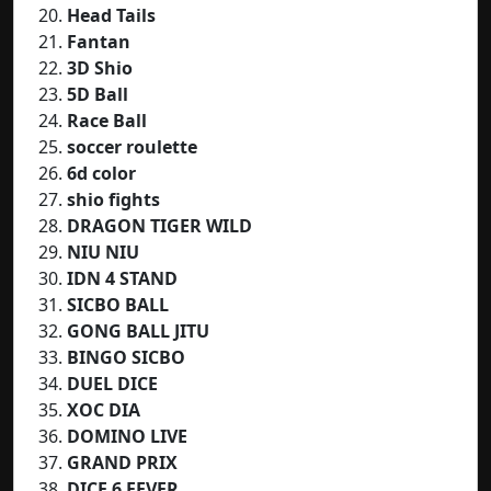
Head Tails
Fantan
3D Shio
5D Ball
Race Ball
soccer roulette
6d color
shio fights
DRAGON TIGER WILD
NIU NIU
IDN 4 STAND
SICBO BALL
GONG BALL JITU
BINGO SICBO
DUEL DICE
XOC DIA
DOMINO LIVE
GRAND PRIX
DICE 6 FEVER