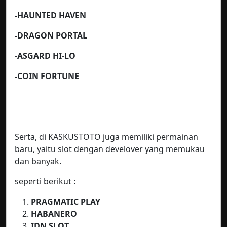
-HAUNTED HAVEN
-DRAGON PORTAL
-ASGARD HI-LO
-COIN FORTUNE
Serta, di KASKUSTOTO juga memiliki permainan
baru, yaitu slot dengan develover yang memukau
dan banyak.
seperti berikut :
PRAGMATIC PLAY
HABANERO
IDN SLOT