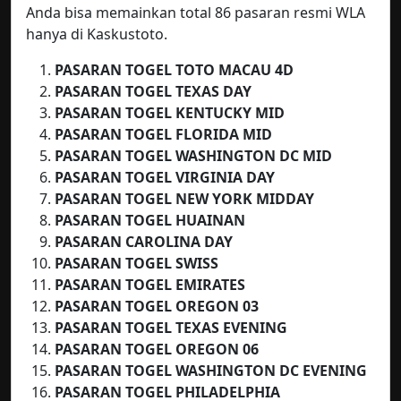
Anda bisa memainkan total 86 pasaran resmi WLA
hanya di Kaskustoto.
PASARAN TOGEL TOTO MACAU
4D
PASARAN TOGEL TEXAS DAY
PASARAN TOGEL KENTUCKY MID
PASARAN TOGEL
FLORIDA MID
PASARAN TOGEL WASHINGTON DC MID
PASARAN TOGEL VIRGINIA DAY
PASARAN TOGEL NEW YORK MIDDAY
PASARAN TOGEL HUAINAN
PASARAN CAROLINA DAY
PASARAN TOGEL SWISS
PASARAN TOGEL EMIRATES
PASARAN TOGEL OREGON 03
PASARAN TOGEL TEXAS EVENING
PASARAN TOGEL OREGON 06
PASARAN TOGEL WASHINGTON DC EVENING
PASARAN TOGEL PHILADELPHIA