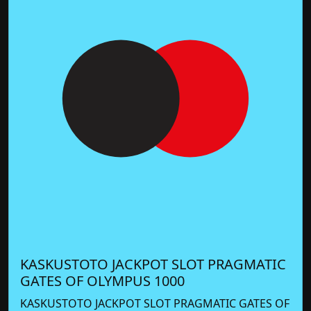
KASKUSTOTO JACKPOT SLOT PRAGMATIC
GATES OF OLYMPUS 1000
KASKUSTOTO JACKPOT SLOT PRAGMATIC GATES OF