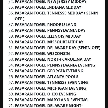
PASARAN TOGEL NEW JERSEY MIDDAY
PASARAN TOGEL INDIANA MIDDAY
PASARAN TOGEL TENNESSE MIDDAY ( SENIN
OFF )
PASARAN TOGEL RHODE ISLAND
PASARAN TOGEL PENNSYLVANIA DAY
PASARAN TOGEL ILLINOIS MIDDAY
PASARAN TOGEL MISSOURI MIDDAY
PASARAN TOGEL DELAWARE DAY (SENIN OFF)
PASARAN TOGEL WISCONSIN
PASARAN TOGEL NORTH CAROLINA DAY
PASARAN TOGEL PENNSYLVANIA EVENING
PASARAN TOGEL GEORGIA EVENING
PASARAN TOGEL ATLANTA POOLS
PASARAN TOGEL TENNESSE EVENNING
PASARAN TOGEL MICHIGAN EVENING
PASARAN TOGEL OHIO EVENING
PASARAN TOGEL MARYLAND EVENING
PASARAN TOGEL DELAWARE NIGHT