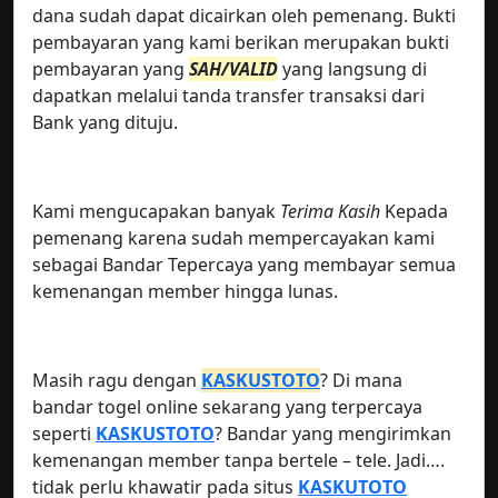
dana sudah dapat dicairkan oleh pemenang. Bukti
pembayaran yang kami berikan merupakan bukti
pembayaran yang
SAH/VALID
yang langsung di
dapatkan melalui tanda transfer transaksi dari
Bank yang dituju.
Kami mengucapakan banyak
Terima Kasih
Kepada
pemenang karena sudah mempercayakan kami
sebagai Bandar Tepercaya yang membayar semua
kemenangan member hingga lunas.
Masih ragu dengan
KASKUSTOTO
? Di mana
bandar togel online sekarang yang terpercaya
seperti
KASKUSTOTO
? Bandar yang mengirimkan
kemenangan member tanpa bertele – tele. Jadi….
tidak perlu khawatir pada situs
KASKUTOTO