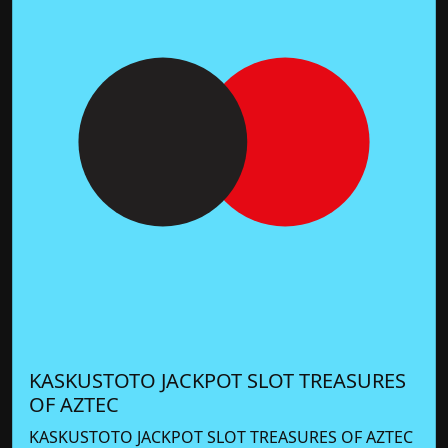
KASKUSTOTO JACKPOT SLOT TREASURES
OF AZTEC
KASKUSTOTO JACKPOT SLOT TREASURES OF AZTEC