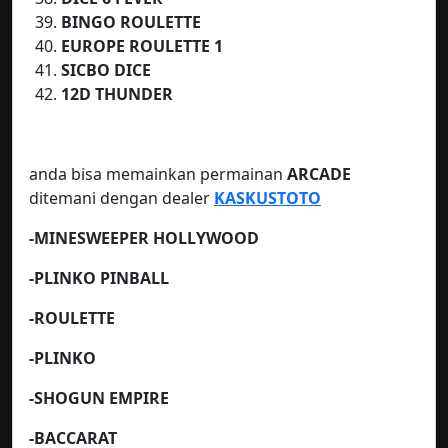
BINGO ROULETTE
EUROPE ROULETTE 1
SICBO DICE
12D THUNDER
anda bisa memainkan permainan
ARCADE
ditemani dengan dealer
KASKUSTOTO
-MINESWEEPER HOLLYWOOD
-PLINKO PINBALL
-ROULETTE
-PLINKO
-SHOGUN EMPIRE
-BACCARAT