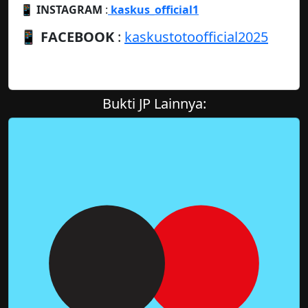
📱 INSTAGRAM
:
kaskus_official1
📱
FACEBOOK
:
kaskustotoofficial2025
Bukti JP Lainnya: