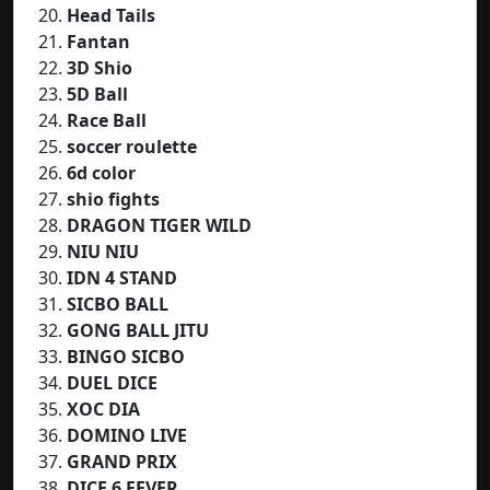
Head Tails
Fantan
3D Shio
5D Ball
Race Ball
soccer roulette
6d color
shio fights
DRAGON TIGER WILD
NIU NIU
IDN 4 STAND
SICBO BALL
GONG BALL JITU
BINGO SICBO
DUEL DICE
XOC DIA
DOMINO LIVE
GRAND PRIX
DICE 6 FEVER