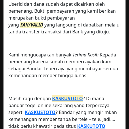
Userid dan dana sudah dapat dicairkan oleh
pemenang. Bukti pembayaran yang kami berikan
merupakan bukti pembayaran
yang
SAH/VALID
yang langsung di dapatkan melalui
tanda transfer transaksi dari Bank yang dituju.
Kami mengucapakan banyak
Terima Kasih
Kepada
pemenang karena sudah mempercayakan kami
sebagai Bandar Tepercaya yang membayar semua
kemenangan member hingga lunas.
Masih ragu dengan
KASKUSTOTO
? Di mana
bandar togel online sekarang yang terpercaya
seperti
KASKUSTOTO
? Bandar yang mengirimkan
kemenangan member tanpa bertele – tele. Jadi….
tidak perlu khawatir pada situs
KASKUTOTO