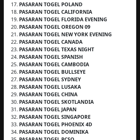
PASARAN TOGEL POLAND
PASARAN TOGEL CALIFORNIA
PASARAN TOGEL FLORIDA EVENING
PASARAN TOGEL OREGON 09
PASARAN TOGEL NEW YORK EVENING
PASARAN TOGEL CANADA
PASARAN TOGEL
TEXAS NIGHT
PASARAN TOGEL
SPANISH
PASARAN TOGEL CAMBODIA
PASARAN TOGEL BULLSEYE
PASARAN TOGEL SYDNEY
PASARAN TOGEL LUSAKA
PASARAN TOGEL CHINA
PASARAN TOGEL SKOTLANDIA
PASARAN TOGEL JAPAN
PASARAN TOGEL SINGAPORE
PASARAN TOGEL PHOENIX 4D
PASARAN TOGEL DOMINIKA
PASARAN TOGEL PCSO