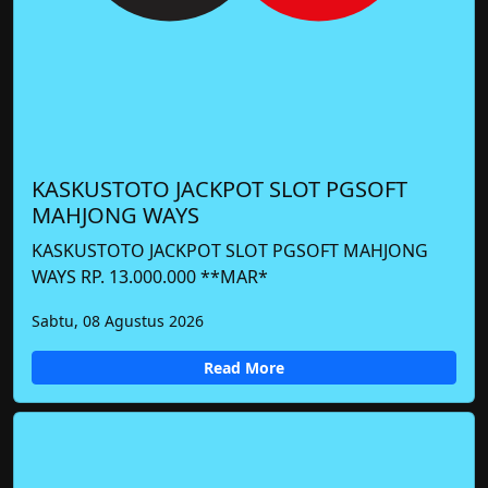
KASKUSTOTO JACKPOT SLOT PGSOFT
MAHJONG WAYS
KASKUSTOTO JACKPOT SLOT PGSOFT MAHJONG
WAYS RP. 13.000.000 **MAR*
Sabtu, 08 Agustus 2026
Read More