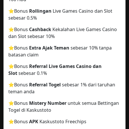
⭐️Bonus
Rollingan
Live Games Casino dan Slot
sebesar 0.5%
⭐️Bonus
Cashback
Kekalahan Live Games Casino
dan Slot sebesar 10%
⭐️Bonus
Extra Ajak Teman
sebesar 10% tanpa
batasan claim
⭐️Bonus
Referral Live Games Casino dan
Slot
sebesar 0.1%
⭐️Bonus
Referral Togel
sebesar 1% dari taruhan
teman anda
⭐️Bonus
Mistery Number
untuk semua Bettingan
Togel di Kaskustoto
⭐️Bonus
APK
Kaskustoto Freechips