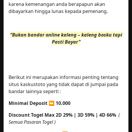
karena kemenangan anda berapapun akan
dibayarkan hingga lunas kepada pemenang.
“Bukan bandar online kaleng – kaleng bosku tapi
Pasti Bayar”
Berikut ini merupakan informasi penting tentang
situs kaskustoto yang tidak dapat di jumpai pada
bandar lainnya seperti :
Minimal Deposit ⏩ 10.000
Discount Togel Max 2D 29% | 3D 59% | 4D 66%
(
Semua Pasaran Togel )