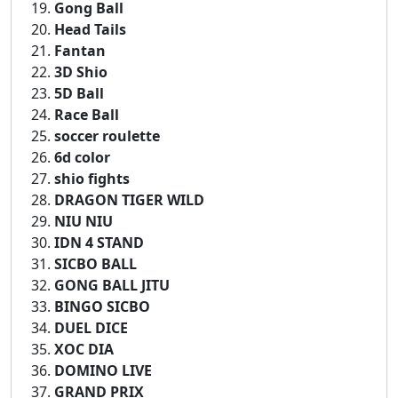
Gong Ball
Head Tails
Fantan
3D Shio
5D Ball
Race Ball
soccer roulette
6d color
shio fights
DRAGON TIGER WILD
NIU NIU
IDN 4 STAND
SICBO BALL
GONG BALL JITU
BINGO SICBO
DUEL DICE
XOC DIA
DOMINO LIVE
GRAND PRIX