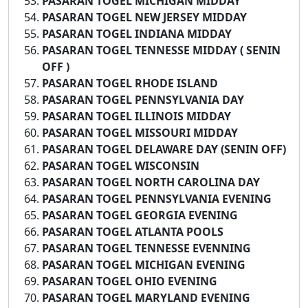
PASARAN TOGEL MICHIGAN MIDDAY
PASARAN TOGEL NEW JERSEY MIDDAY
PASARAN TOGEL INDIANA MIDDAY
PASARAN TOGEL TENNESSE MIDDAY ( SENIN
OFF )
PASARAN TOGEL RHODE ISLAND
PASARAN TOGEL PENNSYLVANIA DAY
PASARAN TOGEL ILLINOIS MIDDAY
PASARAN TOGEL MISSOURI MIDDAY
PASARAN TOGEL DELAWARE DAY (SENIN OFF)
PASARAN TOGEL WISCONSIN
PASARAN TOGEL NORTH CAROLINA DAY
PASARAN TOGEL PENNSYLVANIA EVENING
PASARAN TOGEL GEORGIA EVENING
PASARAN TOGEL ATLANTA POOLS
PASARAN TOGEL TENNESSE EVENNING
PASARAN TOGEL MICHIGAN EVENING
PASARAN TOGEL OHIO EVENING
PASARAN TOGEL MARYLAND EVENING