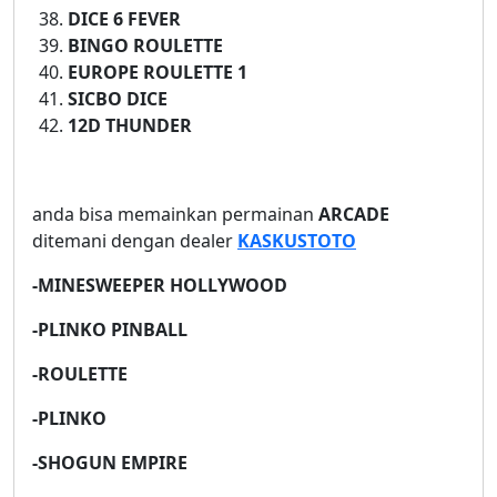
DICE 6 FEVER
BINGO ROULETTE
EUROPE ROULETTE 1
SICBO DICE
12D THUNDER
anda bisa memainkan permainan
ARCADE
ditemani dengan dealer
KASKUSTOTO
-MINESWEEPER HOLLYWOOD
-PLINKO PINBALL
-ROULETTE
-PLINKO
-SHOGUN EMPIRE