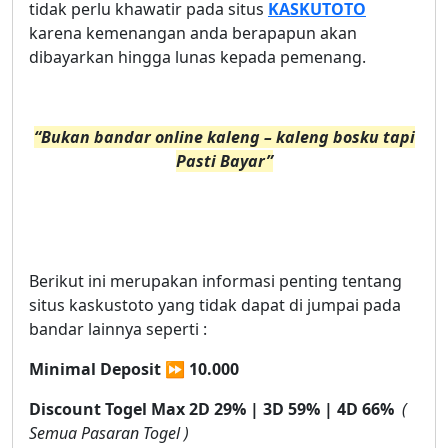
tidak perlu khawatir pada situs
KASKUTOTO
karena kemenangan anda berapapun akan
dibayarkan hingga lunas kepada pemenang.
“Bukan bandar online kaleng – kaleng bosku tapi
Pasti Bayar”
Berikut ini merupakan informasi penting tentang
situs kaskustoto yang tidak dapat di jumpai pada
bandar lainnya seperti :
Minimal Deposit ⏩ 10.000
Discount Togel Max 2D 29% | 3D 59% | 4D 66%
(
Semua Pasaran Togel )