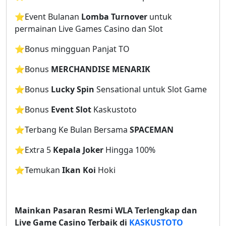
⭐️Event Bulanan
Lomba Turnover
untuk
permainan Live Games Casino dan Slot
⭐️Bonus mingguan Panjat TO
⭐️
Bonus
MERCHANDISE MENARIK
⭐️Bonus
Lucky Spin
Sensational untuk Slot Game
⭐️Bonus
Event Slot
Kaskustoto
⭐️Terbang Ke Bulan Bersama
SPACEMAN
⭐️Extra 5
Kepala Joker
Hingga 100%
⭐️Temukan
Ikan Koi
Hoki
Mainkan Pasaran Resmi WLA Terlengkap dan
Live Game Casino Terbaik di
KASKUSTOTO