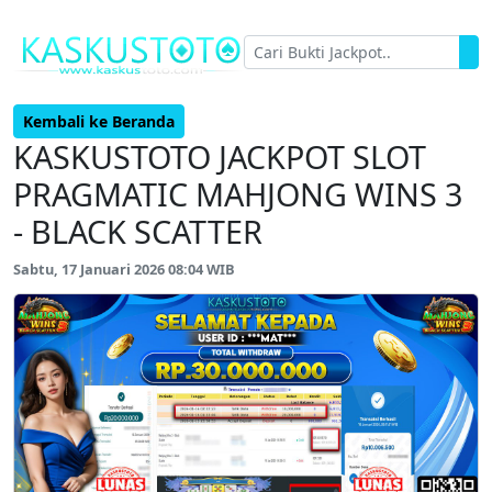
Kembali ke Beranda
KASKUSTOTO JACKPOT SLOT
PRAGMATIC MAHJONG WINS 3
- BLACK SCATTER
Sabtu, 17 Januari 2026 08:04 WIB