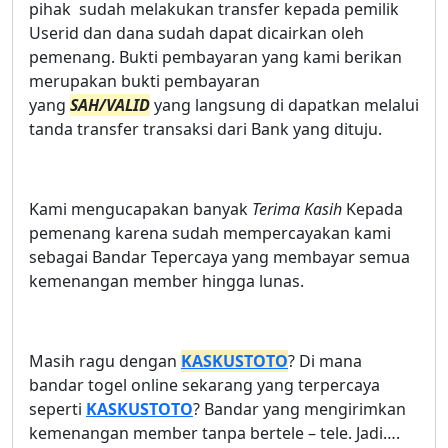
pihak
sudah melakukan transfer kepada pemilik
Userid dan dana sudah dapat dicairkan oleh
pemenang. Bukti pembayaran yang kami berikan
merupakan bukti pembayaran
yang
SAH/VALID
yang langsung di dapatkan melalui
tanda transfer transaksi dari Bank yang dituju.
Kami mengucapakan banyak
Terima Kasih
Kepada
pemenang karena sudah mempercayakan kami
sebagai Bandar Tepercaya yang membayar semua
kemenangan member hingga lunas.
Masih ragu dengan
KASKUSTOTO
? Di mana
bandar togel online sekarang yang terpercaya
seperti
KASKUSTOTO
? Bandar yang mengirimkan
kemenangan member tanpa bertele – tele. Jadi….