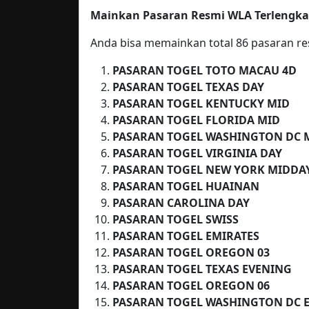
Mainkan Pasaran Resmi WLA Terlengkap
Anda bisa memainkan total 86 pasaran re
PASARAN TOGEL TOTO MACAU
4D
PASARAN TOGEL TEXAS DAY
PASARAN TOGEL KENTUCKY MID
PASARAN TOGEL
FLORIDA MID
PASARAN TOGEL WASHINGTON DC 
PASARAN TOGEL VIRGINIA DAY
PASARAN TOGEL NEW YORK MIDDA
PASARAN TOGEL HUAINAN
PASARAN CAROLINA DAY
PASARAN TOGEL SWISS
PASARAN TOGEL EMIRATES
PASARAN TOGEL OREGON 03
PASARAN TOGEL TEXAS EVENING
PASARAN TOGEL OREGON 06
PASARAN TOGEL WASHINGTON DC 