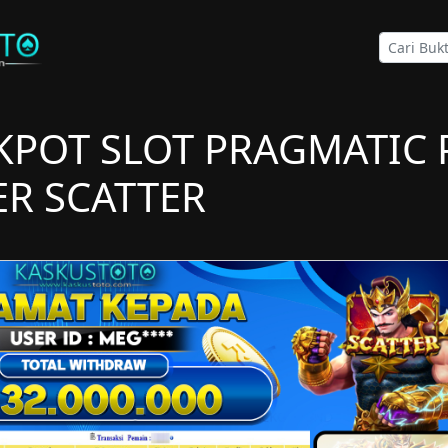
KPOT SLOT PRAGMATIC 
ER SCATTER