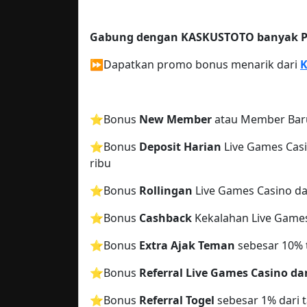
Gabung dengan KASKUSTOTO
banyak
⏩Dapatkan promo bonus menarik dari
⭐️Bonus
New Member
atau Member Baru
⭐️Bonus
Deposit Harian
Live Games Casi
ribu
⭐️Bonus
Rollingan
Live Games Casino da
⭐️Bonus
Cashback
Kekalahan Live Games
⭐️Bonus
Extra Ajak Teman
sebesar 10% 
⭐️Bonus
Referral Live Games Casino da
⭐️Bonus
Referral Togel
sebesar 1% dari 