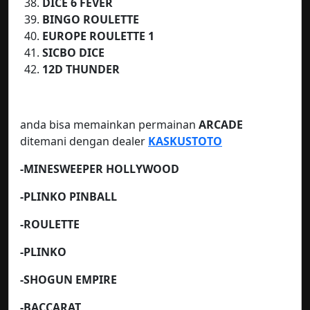
DICE 6 FEVER
BINGO ROULETTE
EUROPE ROULETTE 1
SICBO DICE
12D THUNDER
anda bisa memainkan permainan
ARCADE
ditemani dengan dealer
KASKUSTOTO
-MINESWEEPER HOLLYWOOD
-PLINKO PINBALL
-ROULETTE
-PLINKO
-SHOGUN EMPIRE
-BACCARAT