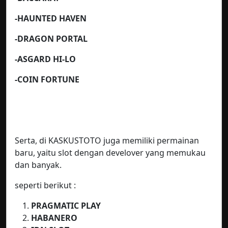
-HAUNTED HAVEN
-DRAGON PORTAL
-ASGARD HI-LO
-COIN FORTUNE
Serta, di KASKUSTOTO juga memiliki permainan
baru, yaitu slot dengan develover yang memukau
dan banyak.
seperti berikut :
PRAGMATIC PLAY
HABANERO