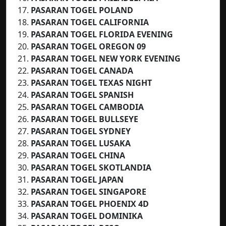
PASARAN TOGEL POLAND
PASARAN TOGEL CALIFORNIA
PASARAN TOGEL FLORIDA EVENING
PASARAN TOGEL OREGON 09
PASARAN TOGEL NEW YORK EVENING
PASARAN TOGEL CANADA
PASARAN TOGEL
TEXAS NIGHT
PASARAN TOGEL
SPANISH
PASARAN TOGEL CAMBODIA
PASARAN TOGEL BULLSEYE
PASARAN TOGEL SYDNEY
PASARAN TOGEL LUSAKA
PASARAN TOGEL CHINA
PASARAN TOGEL SKOTLANDIA
PASARAN TOGEL JAPAN
PASARAN TOGEL SINGAPORE
PASARAN TOGEL PHOENIX 4D
PASARAN TOGEL DOMINIKA