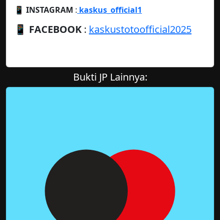
📱 INSTAGRAM
:
kaskus_official1
📱
FACEBOOK
:
kaskustotoofficial2025
Bukti JP Lainnya: