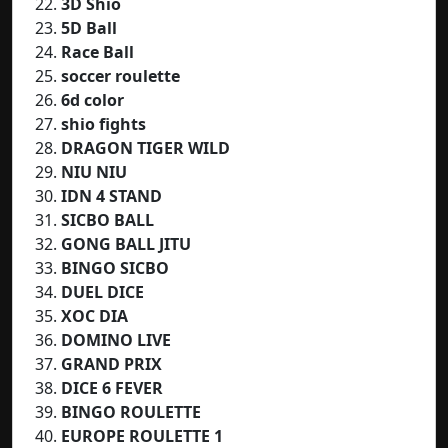
3D Shio
5D Ball
Race Ball
soccer roulette
6d color
shio fights
DRAGON TIGER WILD
NIU NIU
IDN 4 STAND
SICBO BALL
GONG BALL JITU
BINGO SICBO
DUEL DICE
XOC DIA
DOMINO LIVE
GRAND PRIX
DICE 6 FEVER
BINGO ROULETTE
EUROPE ROULETTE 1