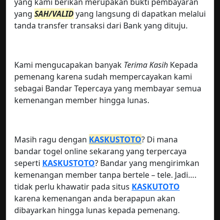
yang kami berikan merupakan bukti pembayaran
yang
SAH/VALID
yang langsung di dapatkan melalui
tanda transfer transaksi dari Bank yang dituju.
Kami mengucapakan banyak
Terima Kasih
Kepada
pemenang karena sudah mempercayakan kami
sebagai Bandar Tepercaya yang membayar semua
kemenangan member hingga lunas.
Masih ragu dengan
KASKUSTOTO
? Di mana
bandar togel online sekarang yang terpercaya
seperti
KASKUSTOTO
? Bandar yang mengirimkan
kemenangan member tanpa bertele – tele. Jadi….
tidak perlu khawatir pada situs
KASKUTOTO
karena kemenangan anda berapapun akan
dibayarkan hingga lunas kepada pemenang.