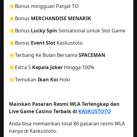
⭐️Bonus mingguan Panjat TO
⭐️
Bonus
MERCHANDISE MENARIK
⭐️Bonus
Lucky Spin
Sensational untuk Slot Game
⭐️Bonus
Event Slot
Kaskustoto
⭐️Terbang Ke Bulan Bersama
SPACEMAN
⭐️Extra 5
Kepala Joker
Hingga 100%
⭐️Temukan
Ikan Koi
Hoki
Mainkan Pasaran Resmi WLA Terlengkap dan
Live Game Casino Terbaik di
KASKUSTOTO
Anda bisa memainkan total 86 pasaran resmi WLA
hanya di Kaskustoto.