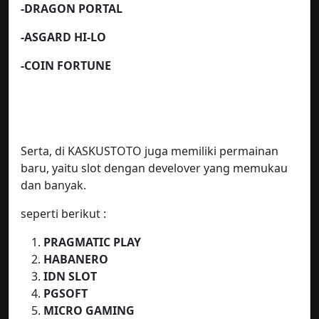
-DRAGON PORTAL
-ASGARD HI-LO
-COIN FORTUNE
Serta, di KASKUSTOTO juga memiliki permainan
baru, yaitu slot dengan develover yang memukau
dan banyak.
seperti berikut :
PRAGMATIC PLAY
HABANERO
IDN SLOT
PGSOFT
MICRO GAMING