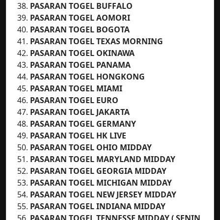
PASARAN TOGEL BUFFALO
PASARAN TOGEL AOMORI
PASARAN TOGEL BOGOTA
PASARAN TOGEL TEXAS MORNING
PASARAN TOGEL OKINAWA
PASARAN TOGEL PANAMA
PASARAN TOGEL HONGKONG
PASARAN TOGEL MIAMI
PASARAN TOGEL EURO
PASARAN TOGEL
JAKARTA
PASARAN TOGEL GERMANY
PASARAN TOGEL HK LIVE
PASARAN TOGEL OHIO MIDDAY
PASARAN TOGEL MARYLAND MIDDAY
PASARAN TOGEL GEORGIA MIDDAY
PASARAN TOGEL MICHIGAN MIDDAY
PASARAN TOGEL NEW JERSEY MIDDAY
PASARAN TOGEL INDIANA MIDDAY
PASARAN TOGEL TENNESSE MIDDAY ( SENIN