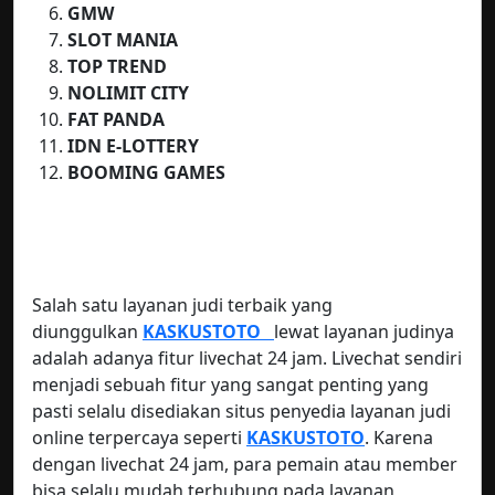
GMW
SLOT MANIA
TOP TREND
NOLIMIT CITY
FAT PANDA
IDN E-LOTTERY
BOOMING GAMES
Salah satu layanan judi terbaik yang
diunggulkan
KASKUSTOTO
lewat layanan judinya
adalah adanya fitur livechat 24 jam. Livechat sendiri
menjadi sebuah fitur yang sangat penting yang
pasti selalu disediakan situs penyedia layanan judi
online terpercaya seperti
KASKUSTOTO
. Karena
dengan livechat 24 jam, para pemain atau member
bisa selalu mudah terhubung pada layanan