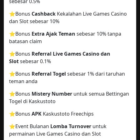
sebesar 0.5%
⭐️Bonus
Cashback
Kekalahan Live Games Casino
dan Slot sebesar 10%
⭐️Bonus
Extra Ajak Teman
sebesar 10% tanpa
batasan claim
⭐️Bonus
Referral Live Games Casino dan
Slot
sebesar 0.1%
⭐️Bonus
Referral Togel
sebesar 1% dari taruhan
teman anda
⭐️Bonus
Mistery Number
untuk semua Bettingan
Togel di Kaskustoto
⭐️Bonus
APK
Kaskustoto Freechips
⭐️Event Bulanan
Lomba Turnover
untuk
permainan Live Games Casino dan Slot