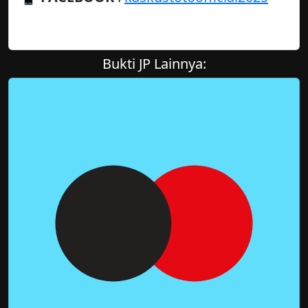
Bukti JP Lainnya: