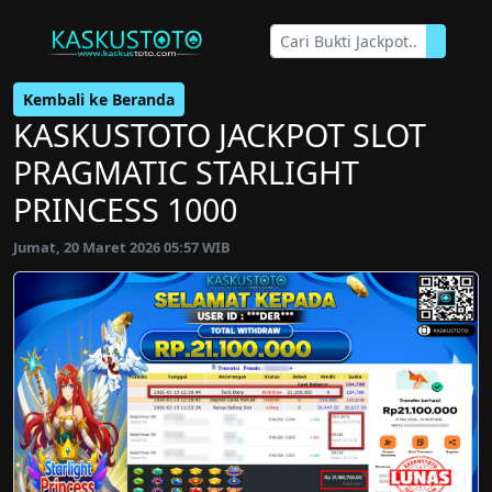
Kembali ke Beranda
KASKUSTOTO JACKPOT SLOT
PRAGMATIC STARLIGHT
PRINCESS 1000
Jumat, 20 Maret 2026 05:57 WIB