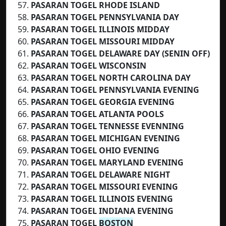
PASARAN TOGEL RHODE ISLAND
PASARAN TOGEL PENNSYLVANIA DAY
PASARAN TOGEL ILLINOIS MIDDAY
PASARAN TOGEL MISSOURI MIDDAY
PASARAN TOGEL DELAWARE DAY (SENIN OFF)
PASARAN TOGEL WISCONSIN
PASARAN TOGEL NORTH CAROLINA DAY
PASARAN TOGEL PENNSYLVANIA EVENING
PASARAN TOGEL GEORGIA EVENING
PASARAN TOGEL ATLANTA POOLS
PASARAN TOGEL TENNESSE EVENNING
PASARAN TOGEL MICHIGAN EVENING
PASARAN TOGEL OHIO EVENING
PASARAN TOGEL MARYLAND EVENING
PASARAN TOGEL DELAWARE NIGHT
PASARAN TOGEL MISSOURI EVENING
PASARAN TOGEL ILLINOIS EVENING
PASARAN TOGEL INDIANA EVENING
PASARAN TOGEL
BOSTON