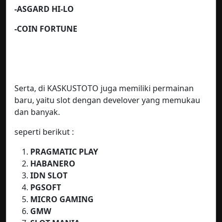
-ASGARD HI-LO
-COIN FORTUNE
Serta, di KASKUSTOTO juga memiliki permainan
baru, yaitu slot dengan develover yang memukau
dan banyak.
seperti berikut :
PRAGMATIC PLAY
HABANERO
IDN SLOT
PGSOFT
MICRO GAMING
GMW