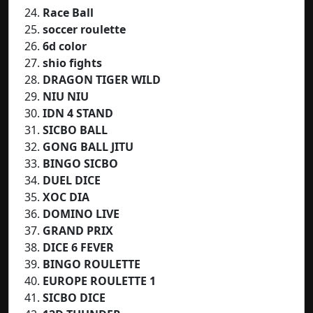
Race Ball
soccer roulette
6d color
shio fights
DRAGON TIGER WILD
NIU NIU
IDN 4 STAND
SICBO BALL
GONG BALL JITU
BINGO SICBO
DUEL DICE
XOC DIA
DOMINO LIVE
GRAND PRIX
DICE 6 FEVER
BINGO ROULETTE
EUROPE ROULETTE 1
SICBO DICE