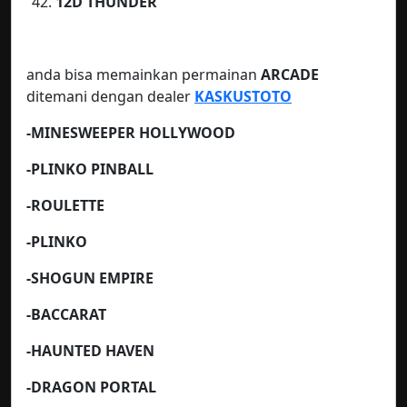
12D THUNDER
anda bisa memainkan permainan
ARCADE
ditemani dengan dealer
KASKUSTOTO
-MINESWEEPER HOLLYWOOD
-PLINKO PINBALL
-ROULETTE
-PLINKO
-SHOGUN EMPIRE
-BACCARAT
-HAUNTED HAVEN
-DRAGON PORTAL