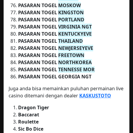
PASARAN TOGEL
MOSKOW
PASARAN TOGEL
KINGSTON
PASARAN TOGEL
PORTLAND
PASARAN TOGEL
VIRGINIA NGT
PASARAN TOGEL
KENTUCKYEVE
PASARAN TOGEL
THAILAND
PASARAN TOGEL
NEWJERSEYEVE
PASARAN TOGEL
FREETOWN
PASARAN TOGEL
NORTHKOREA
PASARAN TOGEL
TENNESSE MOR
PASARAN TOGEL GEORGIA NGT
Juga anda bisa memainkan puluhan permainan live
casino ditemani dengan dealer
KASKUSTOTO
Dragon Tiger
Baccarat
Roulette
Sic Bo Dice