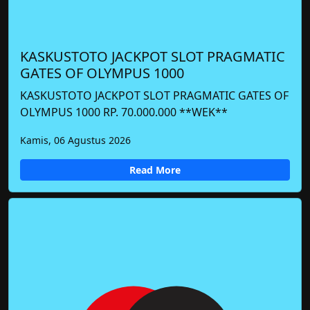
KASKUSTOTO JACKPOT SLOT PRAGMATIC
GATES OF OLYMPUS 1000
KASKUSTOTO JACKPOT SLOT PRAGMATIC GATES OF
OLYMPUS 1000 RP. 70.000.000 **WEK**
Kamis, 06 Agustus 2026
Read More