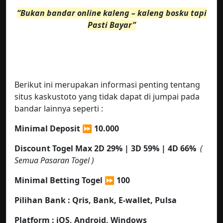
“Bukan bandar online kaleng – kaleng bosku tapi
Pasti Bayar”
Berikut ini merupakan informasi penting tentang
situs kaskustoto yang tidak dapat di jumpai pada
bandar lainnya seperti :
Minimal Deposit ⏩ 10.000
Discount Togel Max 2D 29% | 3D 59% | 4D 66%
(
Semua Pasaran Togel )
Minimal Betting Togel
⏩ 100
Pilihan Bank : Qris,
Bank, E-wallet, Pulsa
Platform :
iOS, Android, Windows