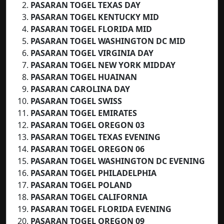
PASARAN TOGEL TEXAS DAY
PASARAN TOGEL KENTUCKY MID
PASARAN TOGEL
FLORIDA MID
PASARAN TOGEL WASHINGTON DC MID
PASARAN TOGEL VIRGINIA DAY
PASARAN TOGEL NEW YORK MIDDAY
PASARAN TOGEL HUAINAN
PASARAN CAROLINA DAY
PASARAN TOGEL SWISS
PASARAN TOGEL EMIRATES
PASARAN TOGEL OREGON 03
PASARAN TOGEL TEXAS EVENING
PASARAN TOGEL OREGON 06
PASARAN TOGEL WASHINGTON DC EVENING
PASARAN TOGEL PHILADELPHIA
PASARAN TOGEL POLAND
PASARAN TOGEL CALIFORNIA
PASARAN TOGEL FLORIDA EVENING
PASARAN TOGEL OREGON 09