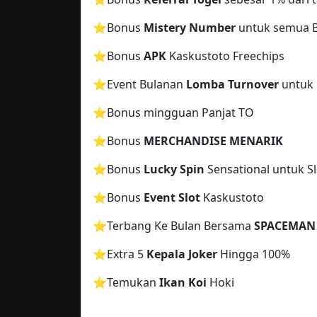
⭐️Bonus
Mistery Number
untuk semua Be
⭐️Bonus
APK
Kaskustoto Freechips
⭐️Event Bulanan
Lomba Turnover
untuk 
⭐️Bonus mingguan Panjat TO
⭐️
Bonus
MERCHANDISE MENARIK
⭐️Bonus
Lucky Spin
Sensational untuk S
⭐️Bonus
Event Slot
Kaskustoto
⭐️Terbang Ke Bulan Bersama
SPACEMAN
⭐️Extra 5
Kepala Joker
Hingga 100%
⭐️Temukan
Ikan Koi
Hoki