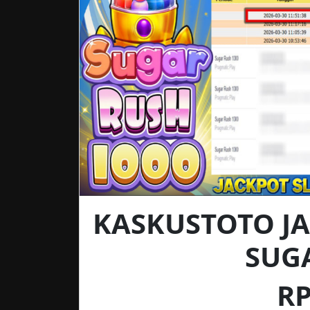
KASKUSTOTO JA
SUG
RP