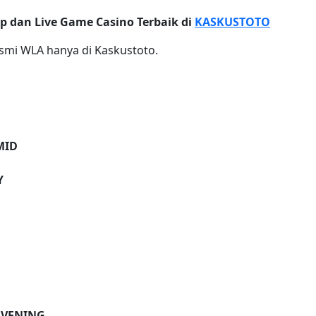
 dan Live Game Casino Terbaik di
KASKUSTOTO
smi WLA hanya di Kaskustoto.
MID
Y
EVENING