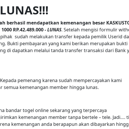
LUNAS!!!
Telah berhasil mendapatkan kemenangan besar KASKUS
000 RP.42.489.000 -
LUNAS
. Setelah mengisi formulir wit
 pihak
sudah melakukan transfer kepada pemilik Userid d
ng. Bukti pembayaran yang kami berikan merupakan bukti
g di dapatkan melalui tanda transfer transaksi dari Bank 
Kepada pemenang karena sudah mempercayakan kami
ar semua kemenangan member hingga lunas.
na bandar togel online sekarang yang terpercaya
irimkan kemenangan member tanpa bertele – tele. Jadi…. t
rena kemenangan anda berapapun akan dibayarkan hingg