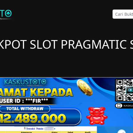
KPOT SLOT PRAGMATIC