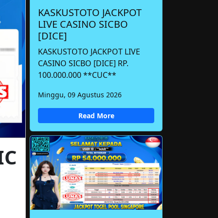
KASKUSTOTO JACKPOT
LIVE CASINO SICBO
[DICE]
KASKUSTOTO JACKPOT LIVE
CASINO SICBO [DICE] RP.
100.000.000 **CUC**
Minggu, 09 Agustus 2026
Read More
IC