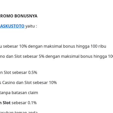
 PROMO BONUSNYA
KASKUSTOTO
yaitu :
 sebesar 10% dengan maksimal bonus hingga 100 ribu
no dan Slot sebesar 5% dengan maksimal bonus hingga 10
n Slot sebesar 0.5%
 Casino dan Slot sebesar 10%
tanpa batasan claim
n Slot
sebesar 0.1%
taruhan teman anda