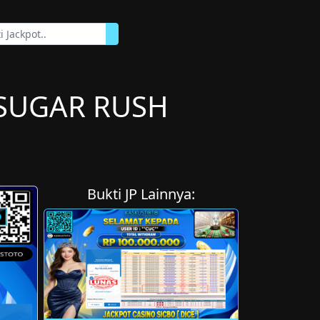
 SUGAR RUSH
Bukti JP Lainnya: