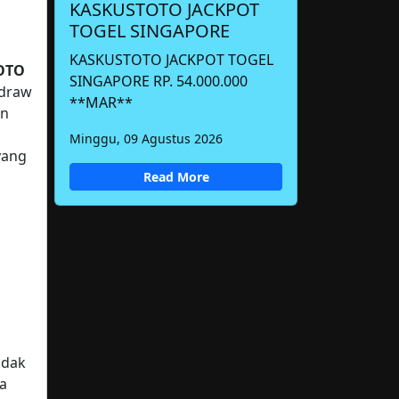
KASKUSTOTO JACKPOT
TOGEL SINGAPORE
KASKUSTOTO JACKPOT TOGEL
TOTO
SINGAPORE RP. 54.000.000
hdraw
**MAR**
an
Minggu, 09 Agustus 2026
yang
Read More
idak
a