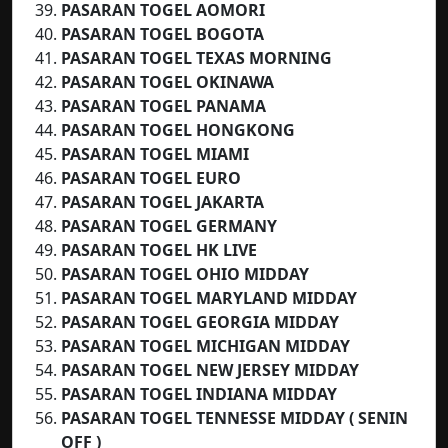
PASARAN TOGEL AOMORI
PASARAN TOGEL BOGOTA
PASARAN TOGEL TEXAS MORNING
PASARAN TOGEL OKINAWA
PASARAN TOGEL PANAMA
PASARAN TOGEL HONGKONG
PASARAN TOGEL MIAMI
PASARAN TOGEL EURO
PASARAN TOGEL
JAKARTA
PASARAN TOGEL GERMANY
PASARAN TOGEL HK LIVE
PASARAN TOGEL OHIO MIDDAY
PASARAN TOGEL MARYLAND MIDDAY
PASARAN TOGEL GEORGIA MIDDAY
PASARAN TOGEL MICHIGAN MIDDAY
PASARAN TOGEL NEW JERSEY MIDDAY
PASARAN TOGEL INDIANA MIDDAY
PASARAN TOGEL TENNESSE MIDDAY ( SENIN
OFF )