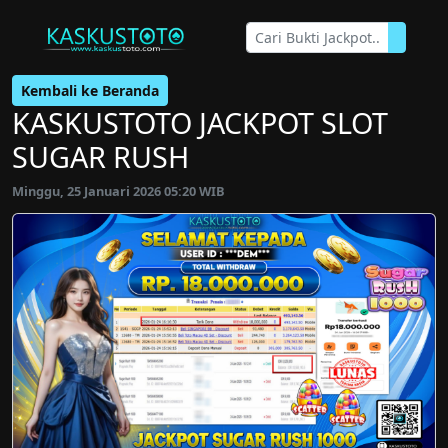
Kembali ke Beranda
KASKUSTOTO JACKPOT SLOT
SUGAR RUSH
Minggu, 25 Januari 2026 05:20 WIB