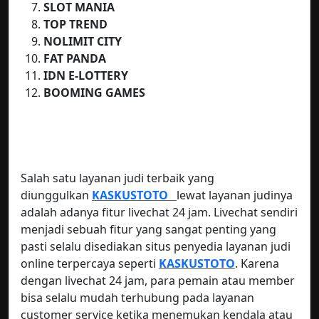
SLOT MANIA
TOP TREND
NOLIMIT CITY
FAT PANDA
IDN E-LOTTERY
BOOMING GAMES
Salah satu layanan judi terbaik yang
diunggulkan
KASKUSTOTO
lewat layanan judinya
adalah adanya fitur livechat 24 jam. Livechat sendiri
menjadi sebuah fitur yang sangat penting yang
pasti selalu disediakan situs penyedia layanan judi
online terpercaya seperti
KASKUSTOTO
. Karena
dengan livechat 24 jam, para pemain atau member
bisa selalu mudah terhubung pada layanan
customer service ketika menemukan kendala atau