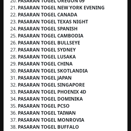
PASARAN TOGEL OREGON 09
PASARAN TOGEL NEW YORK EVENING
PASARAN TOGEL CANADA
PASARAN TOGEL
TEXAS NIGHT
PASARAN TOGEL
SPANISH
PASARAN TOGEL CAMBODIA
PASARAN TOGEL BULLSEYE
PASARAN TOGEL SYDNEY
PASARAN TOGEL LUSAKA
PASARAN TOGEL CHINA
PASARAN TOGEL SKOTLANDIA
PASARAN TOGEL JAPAN
PASARAN TOGEL SINGAPORE
PASARAN TOGEL PHOENIX 4D
PASARAN TOGEL DOMINIKA
PASARAN TOGEL PCSO
PASARAN TOGEL TAIWAN
PASARAN TOGEL MONROVIA
PASARAN TOGEL BUFFALO