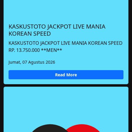
KASKUSTOTO JACKPOT LIVE MANIA
KOREAN SPEED
KASKUSTOTO JACKPOT LIVE MANIA KOREAN SPEED
RP. 13.750.000 **MEN**
Jumat, 07 Agustus 2026
Read More