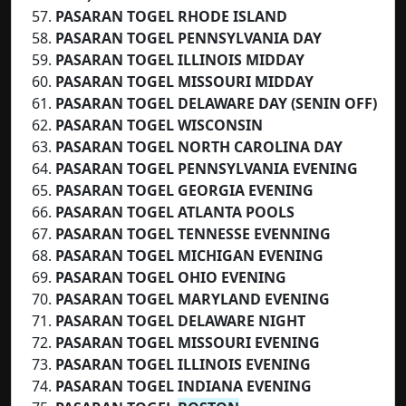
PASARAN TOGEL RHODE ISLAND
PASARAN TOGEL PENNSYLVANIA DAY
PASARAN TOGEL ILLINOIS MIDDAY
PASARAN TOGEL MISSOURI MIDDAY
PASARAN TOGEL DELAWARE DAY (SENIN OFF)
PASARAN TOGEL WISCONSIN
PASARAN TOGEL NORTH CAROLINA DAY
PASARAN TOGEL PENNSYLVANIA EVENING
PASARAN TOGEL GEORGIA EVENING
PASARAN TOGEL ATLANTA POOLS
PASARAN TOGEL TENNESSE EVENNING
PASARAN TOGEL MICHIGAN EVENING
PASARAN TOGEL OHIO EVENING
PASARAN TOGEL MARYLAND EVENING
PASARAN TOGEL DELAWARE NIGHT
PASARAN TOGEL MISSOURI EVENING
PASARAN TOGEL ILLINOIS EVENING
PASARAN TOGEL INDIANA EVENING