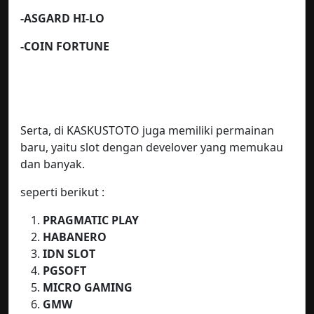
-ASGARD HI-LO
-COIN FORTUNE
Serta, di KASKUSTOTO juga memiliki permainan
baru, yaitu slot dengan develover yang memukau
dan banyak.
seperti berikut :
PRAGMATIC PLAY
HABANERO
IDN SLOT
PGSOFT
MICRO GAMING
GMW