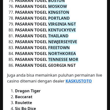
PASARAN TOGEL
BOSTON
PASARAN TOGEL
MOSKOW
PASARAN TOGEL
KINGSTON
PASARAN TOGEL
PORTLAND
PASARAN TOGEL
VIRGINIA NGT
PASARAN TOGEL
KENTUCKYEVE
PASARAN TOGEL
THAILAND
PASARAN TOGEL
NEWJERSEYEVE
PASARAN TOGEL
FREETOWN
PASARAN TOGEL
NORTHKOREA
PASARAN TOGEL
TENNESSE MOR
PASARAN TOGEL GEORGIA NGT
Juga anda bisa memainkan puluhan permainan live
casino ditemani dengan dealer
KASKUSTOTO
Dragon Tiger
Baccarat
Roulette
Sic Bo Dice