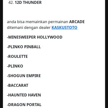
12D THUNDER
anda bisa memainkan permainan
ARCADE
ditemani dengan dealer
KASKUSTOTO
-MINESWEEPER HOLLYWOOD
-PLINKO PINBALL
-ROULETTE
-PLINKO
-SHOGUN EMPIRE
-BACCARAT
-HAUNTED HAVEN
-DRAGON PORTAL