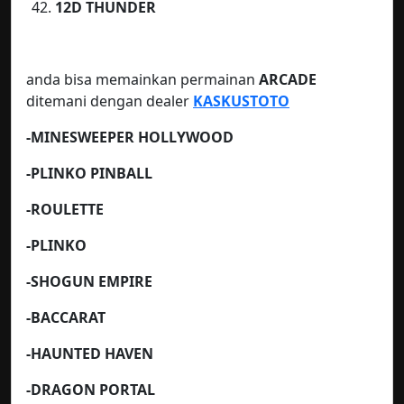
12D THUNDER
anda bisa memainkan permainan
ARCADE
ditemani dengan dealer
KASKUSTOTO
-MINESWEEPER HOLLYWOOD
-PLINKO PINBALL
-ROULETTE
-PLINKO
-SHOGUN EMPIRE
-BACCARAT
-HAUNTED HAVEN
-DRAGON PORTAL