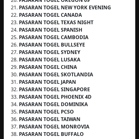
PASARAN TOGEL NEW YORK EVENING
PASARAN TOGEL CANADA
PASARAN TOGEL
TEXAS NIGHT
PASARAN TOGEL
SPANISH
PASARAN TOGEL CAMBODIA
PASARAN TOGEL BULLSEYE
PASARAN TOGEL SYDNEY
PASARAN TOGEL LUSAKA
PASARAN TOGEL CHINA
PASARAN TOGEL SKOTLANDIA
PASARAN TOGEL JAPAN
PASARAN TOGEL SINGAPORE
PASARAN TOGEL PHOENIX 4D
PASARAN TOGEL DOMINIKA
PASARAN TOGEL PCSO
PASARAN TOGEL TAIWAN
PASARAN TOGEL MONROVIA
PASARAN TOGEL BUFFALO