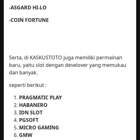
-ASGARD HI-LO
-COIN FORTUNE
Serta, di KASKUSTOTO juga memiliki permainan
baru, yaitu slot dengan develover yang memukau
dan banyak.
seperti berikut :
PRAGMATIC PLAY
HABANERO
IDN SLOT
PGSOFT
MICRO GAMING
GMW