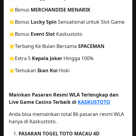
⭐️
Bonus
MERCHANDISE MENARIK
⭐️Bonus
Lucky Spin
Sensational untuk Slot Game
⭐️Bonus
Event Slot
Kaskustoto
⭐️Terbang Ke Bulan Bersama
SPACEMAN
⭐️Extra 5
Kepala Joker
Hingga 100%
⭐️Temukan
Ikan Koi
Hoki
Mainkan Pasaran Resmi WLA Terlengkap dan
Live Game Casino Terbaik di
KASKUSTOTO
Anda bisa memainkan total 86 pasaran resmi WLA
hanya di Kaskustoto.
PASARAN TOGEL TOTO MACAU
4D