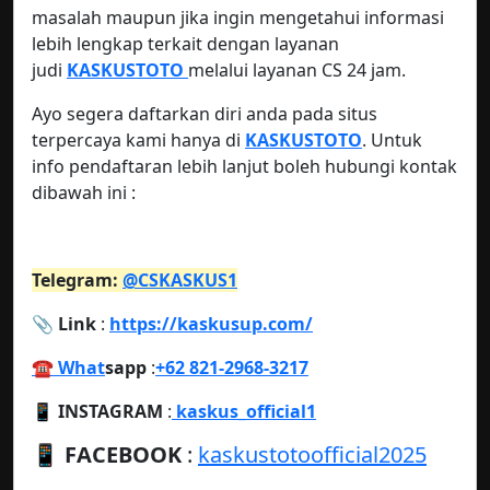
masalah maupun jika ingin mengetahui informasi
lebih lengkap terkait dengan layanan
judi
KASKUSTOTO
melalui layanan CS 24 jam.
Ayo segera daftarkan diri anda pada situs
terpercaya kami hanya di
KASKUSTOTO
. Untuk
info pendaftaran lebih lanjut boleh hubungi kontak
dibawah ini :
Telegram:
@CSKASKUS1
📎 Link
:
https://kaskusup.com/
☎️ What
sapp
:
+62 821-2968-3217
📱 INSTAGRAM
:
kaskus_official1
📱
FACEBOOK
:
kaskustotoofficial2025