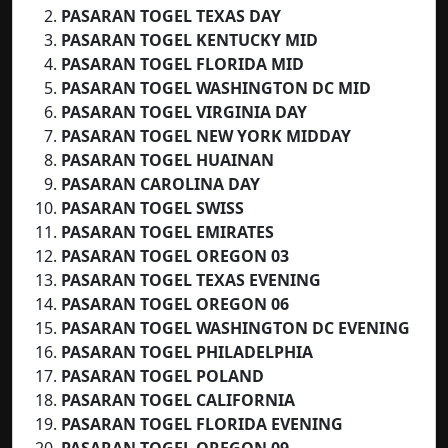
PASARAN TOGEL TEXAS DAY
PASARAN TOGEL KENTUCKY MID
PASARAN TOGEL
FLORIDA MID
PASARAN TOGEL WASHINGTON DC MID
PASARAN TOGEL VIRGINIA DAY
PASARAN TOGEL NEW YORK MIDDAY
PASARAN TOGEL HUAINAN
PASARAN CAROLINA DAY
PASARAN TOGEL SWISS
PASARAN TOGEL EMIRATES
PASARAN TOGEL OREGON 03
PASARAN TOGEL TEXAS EVENING
PASARAN TOGEL OREGON 06
PASARAN TOGEL WASHINGTON DC EVENING
PASARAN TOGEL PHILADELPHIA
PASARAN TOGEL POLAND
PASARAN TOGEL CALIFORNIA
PASARAN TOGEL FLORIDA EVENING
PASARAN TOGEL OREGON 09