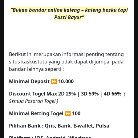
“Bukan bandar online kaleng – kaleng bosku tapi
Pasti Bayar”
Berikut ini merupakan informasi penting tentang
situs kaskustoto yang tidak dapat di jumpai pada
bandar lainnya seperti :
Minimal Deposit ⏩ 10.000
Discount Togel Max 2D 29% | 3D 59% | 4D 66%
(
Semua Pasaran Togel )
Minimal Betting Togel
⏩ 100
Pilihan Bank : Qris,
Bank, E-wallet, Pulsa
Platform :
iOS, Android, Windows