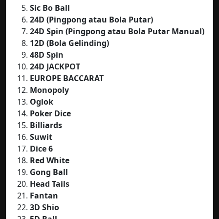
Sic Bo Ball
24D (Pingpong atau Bola Putar)
24D Spin (Pingpong atau Bola Putar Manual)
12D (Bola Gelinding)
48D Spin
24D JACKPOT
EUROPE BACCARAT
Monopoly
Oglok
Poker Dice
Billiards
Suwit
Dice 6
Red White
Gong Ball
Head Tails
Fantan
3D Shio
5D Ball