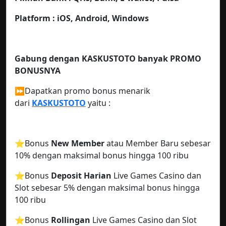
Platform :
iOS, Android, Windows
Gabung dengan KASKUSTOTO
banyak PROMO
BONUSNYA
⏩Dapatkan promo bonus menarik
dari
KASKUSTOTO
yaitu :
⭐️Bonus
New Member
atau Member Baru sebesar
10% dengan maksimal bonus hingga 100 ribu
⭐️Bonus
Deposit Harian
Live Games Casino dan
Slot sebesar 5% dengan maksimal bonus hingga
100 ribu
⭐️Bonus
Rollingan
Live Games Casino dan Slot