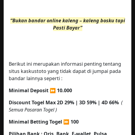
“Bukan bandar online kaleng – kaleng bosku tapi
Pasti Bayar”
Berikut ini merupakan informasi penting tentang
situs kaskustoto yang tidak dapat di jumpai pada
bandar lainnya seperti :
Minimal Deposit ⏩ 10.000
Discount Togel Max 2D 29% | 3D 59% | 4D 66%
(
Semua Pasaran Togel )
Minimal Betting Togel
⏩ 100
Pilihan Bank : Qris,
Bank, E-wallet, Pulsa