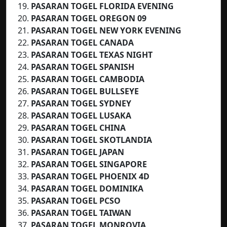
PASARAN TOGEL FLORIDA EVENING
PASARAN TOGEL OREGON 09
PASARAN TOGEL NEW YORK EVENING
PASARAN TOGEL CANADA
PASARAN TOGEL
TEXAS NIGHT
PASARAN TOGEL
SPANISH
PASARAN TOGEL CAMBODIA
PASARAN TOGEL BULLSEYE
PASARAN TOGEL SYDNEY
PASARAN TOGEL LUSAKA
PASARAN TOGEL CHINA
PASARAN TOGEL SKOTLANDIA
PASARAN TOGEL JAPAN
PASARAN TOGEL SINGAPORE
PASARAN TOGEL PHOENIX 4D
PASARAN TOGEL DOMINIKA
PASARAN TOGEL PCSO
PASARAN TOGEL TAIWAN
PASARAN TOGEL MONROVIA