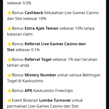
sebesar 0.5%
⭐️Bonus
Cashback
Kekalahan Live Games Casino
dan Slot sebesar 10%
⭐️Bonus
Extra Ajak Teman
sebesar 10% tanpa
batasan claim
⭐️Bonus
Referral Live Games Casino dan
Slot
sebesar 0.1%
⭐️Bonus
Referral Togel
sebesar 1% dari taruhan
teman anda
⭐️Bonus
Mistery Number
untuk semua Bettingan
Togel di Kaskustoto
⭐️Bonus
APK
Kaskustoto Freechips
⭐️Event Bulanan
Lomba Turnover
untuk
permainan Live Games Casino dan Slot