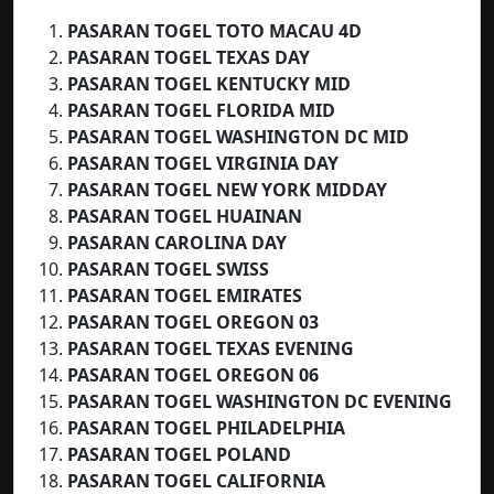
PASARAN TOGEL TOTO MACAU
4D
PASARAN TOGEL TEXAS DAY
PASARAN TOGEL KENTUCKY MID
PASARAN TOGEL
FLORIDA MID
PASARAN TOGEL WASHINGTON DC MID
PASARAN TOGEL VIRGINIA DAY
PASARAN TOGEL NEW YORK MIDDAY
PASARAN TOGEL HUAINAN
PASARAN CAROLINA DAY
PASARAN TOGEL SWISS
PASARAN TOGEL EMIRATES
PASARAN TOGEL OREGON 03
PASARAN TOGEL TEXAS EVENING
PASARAN TOGEL OREGON 06
PASARAN TOGEL WASHINGTON DC EVENING
PASARAN TOGEL PHILADELPHIA
PASARAN TOGEL POLAND
PASARAN TOGEL CALIFORNIA