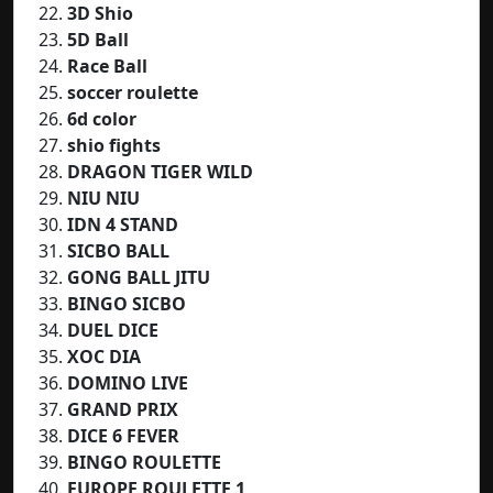
3D Shio
5D Ball
Race Ball
soccer roulette
6d color
shio fights
DRAGON TIGER WILD
NIU NIU
IDN 4 STAND
SICBO BALL
GONG BALL JITU
BINGO SICBO
DUEL DICE
XOC DIA
DOMINO LIVE
GRAND PRIX
DICE 6 FEVER
BINGO ROULETTE
EUROPE ROULETTE 1