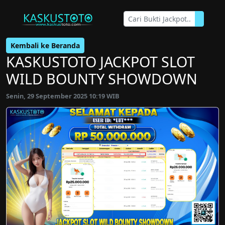
Kembali ke Beranda
KASKUSTOTO JACKPOT SLOT
WILD BOUNTY SHOWDOWN
Senin, 29 September 2025 10:19 WIB