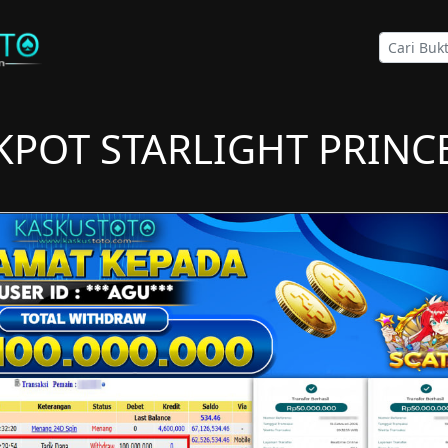
KPOT STARLIGHT PRINC