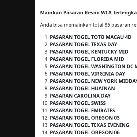
Mainkan Pasaran Resmi WLA Terlengkap
Anda bisa memainkan total 86 pasaran re
PASARAN TOGEL TOTO MACAU
4D
PASARAN TOGEL TEXAS DAY
PASARAN TOGEL KENTUCKY MID
PASARAN TOGEL
FLORIDA MID
PASARAN TOGEL WASHINGTON DC 
PASARAN TOGEL VIRGINIA DAY
PASARAN TOGEL NEW YORK MIDDA
PASARAN TOGEL HUAINAN
PASARAN CAROLINA DAY
PASARAN TOGEL SWISS
PASARAN TOGEL EMIRATES
PASARAN TOGEL OREGON 03
PASARAN TOGEL TEXAS EVENING
PASARAN TOGEL OREGON 06