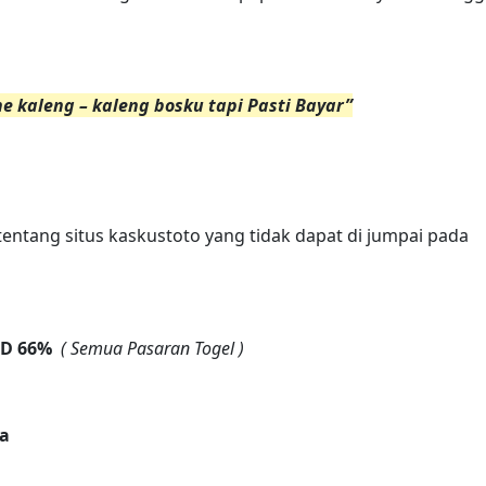
e kaleng – kaleng bosku tapi Pasti Bayar”
tentang situs kaskustoto yang tidak dapat di jumpai pada
 4D 66%
( Semua Pasaran Togel )
sa