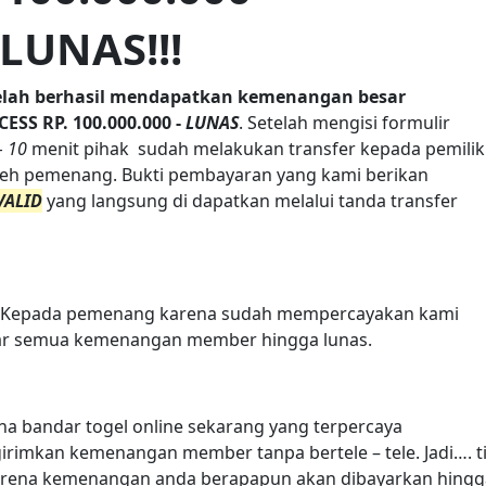
LUNAS!!!
Telah berhasil mendapatkan kemenangan besar
SS RP. 100.000.000 -
LUNAS
. Setelah mengisi formulir
– 10
menit pihak
sudah melakukan transfer kepada pemilik
oleh pemenang. Bukti pembayaran yang kami berikan
VALID
yang langsung di dapatkan melalui tanda transfer
Kepada pemenang karena sudah mempercayakan kami
ar semua kemenangan member hingga lunas.
na bandar togel online sekarang yang terpercaya
irimkan kemenangan member tanpa bertele – tele. Jadi…. t
rena kemenangan anda berapapun akan dibayarkan hingg