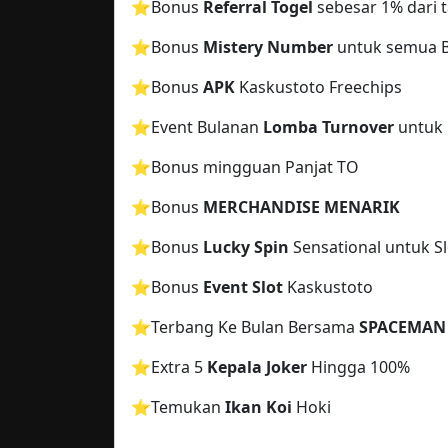
⭐️Bonus
Referral Togel
sebesar 1% dari 
⭐️Bonus
Mistery Number
untuk semua Be
⭐️Bonus
APK
Kaskustoto Freechips
⭐️Event Bulanan
Lomba Turnover
untuk 
⭐️Bonus mingguan Panjat TO
⭐️
Bonus
MERCHANDISE MENARIK
⭐️Bonus
Lucky Spin
Sensational untuk S
⭐️Bonus
Event Slot
Kaskustoto
⭐️Terbang Ke Bulan Bersama
SPACEMAN
⭐️Extra 5
Kepala Joker
Hingga 100%
⭐️Temukan
Ikan Koi
Hoki