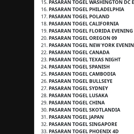
PASARAN TOGEL WASHINGTON DC 
PASARAN TOGEL PHILADELPHIA
PASARAN TOGEL POLAND
PASARAN TOGEL CALIFORNIA
PASARAN TOGEL FLORIDA EVENING
PASARAN TOGEL OREGON 09
PASARAN TOGEL NEW YORK EVENI
PASARAN TOGEL CANADA
PASARAN TOGEL
TEXAS NIGHT
PASARAN TOGEL
SPANISH
PASARAN TOGEL CAMBODIA
PASARAN TOGEL BULLSEYE
PASARAN TOGEL SYDNEY
PASARAN TOGEL LUSAKA
PASARAN TOGEL CHINA
PASARAN TOGEL SKOTLANDIA
PASARAN TOGEL JAPAN
PASARAN TOGEL SINGAPORE
PASARAN TOGEL PHOENIX 4D