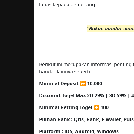
lunas kepada pemenang.
“Bukan bandar onlin
Berikut ini merupakan informasi penting 
bandar lainnya seperti :
Minimal Deposit ⏩ 10.000
Discount Togel Max 2D 29% | 3D 59% |
Minimal Betting Togel
⏩ 100
Pilihan Bank : Qris,
Bank, E-wallet, Pul
Platform :
iOS, Android, Windows