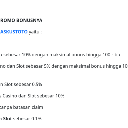
 PROMO BONUSNYA
KASKUSTOTO
yaitu :
 sebesar 10% dengan maksimal bonus hingga 100 ribu
no dan Slot sebesar 5% dengan maksimal bonus hingga 10
n Slot sebesar 0.5%
 Casino dan Slot sebesar 10%
tanpa batasan claim
n Slot
sebesar 0.1%