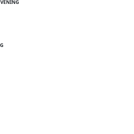
EVENING
NG