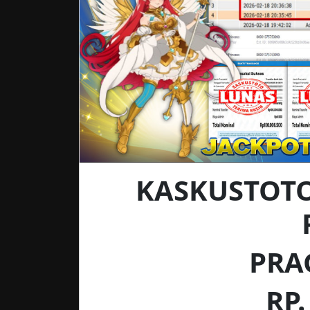
KASKUSTOTO
PRA
RP.