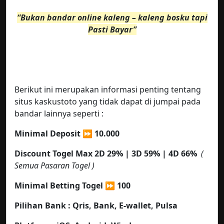
“Bukan bandar online kaleng – kaleng bosku tapi
Pasti Bayar”
Berikut ini merupakan informasi penting tentang
situs kaskustoto yang tidak dapat di jumpai pada
bandar lainnya seperti :
Minimal Deposit ⏩ 10.000
Discount Togel Max 2D 29% | 3D 59% | 4D 66%
(
Semua Pasaran Togel )
Minimal Betting Togel
⏩ 100
Pilihan Bank : Qris,
Bank, E-wallet, Pulsa