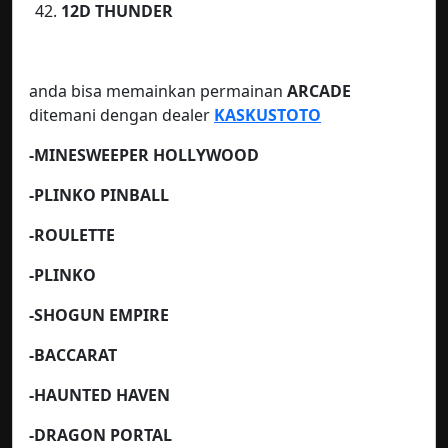
12D THUNDER
anda bisa memainkan permainan
ARCADE
ditemani dengan dealer
KASKUSTOTO
-MINESWEEPER HOLLYWOOD
-PLINKO PINBALL
-ROULETTE
-PLINKO
-SHOGUN EMPIRE
-BACCARAT
-HAUNTED HAVEN
-DRAGON PORTAL