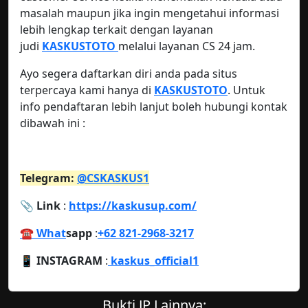
masalah maupun jika ingin mengetahui informasi
lebih lengkap terkait dengan layanan
judi
KASKUSTOTO
melalui layanan CS 24 jam.
Ayo segera daftarkan diri anda pada situs
terpercaya kami hanya di
KASKUSTOTO
. Untuk
info pendaftaran lebih lanjut boleh hubungi kontak
dibawah ini :
Telegram:
@CSKASKUS1
📎 Link
:
https://kaskusup.com/
☎️ What
sapp
:
+62 821-2968-3217
📱 INSTAGRAM
:
kaskus_official1
Bukti JP Lainnya: