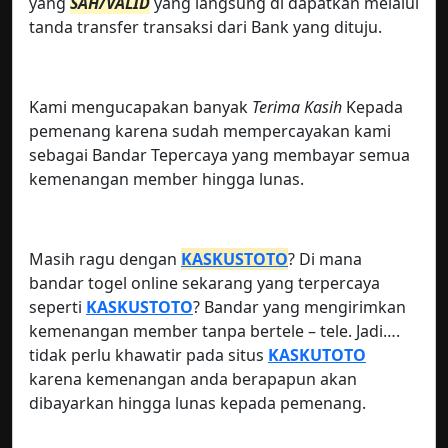
yang
SAH/VALID
yang langsung di dapatkan melalui
tanda transfer transaksi dari Bank yang dituju.
Kami mengucapakan banyak
Terima Kasih
Kepada
pemenang karena sudah mempercayakan kami
sebagai Bandar Tepercaya yang membayar semua
kemenangan member hingga lunas.
Masih ragu dengan
KASKUSTOTO
? Di mana
bandar togel online sekarang yang terpercaya
seperti
KASKUSTOTO
? Bandar yang mengirimkan
kemenangan member tanpa bertele – tele. Jadi….
tidak perlu khawatir pada situs
KASKUTOTO
karena kemenangan anda berapapun akan
dibayarkan hingga lunas kepada pemenang.