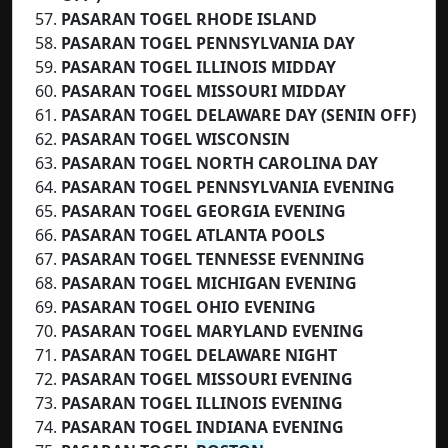
PASARAN TOGEL RHODE ISLAND
PASARAN TOGEL PENNSYLVANIA DAY
PASARAN TOGEL ILLINOIS MIDDAY
PASARAN TOGEL MISSOURI MIDDAY
PASARAN TOGEL DELAWARE DAY (SENIN OFF)
PASARAN TOGEL WISCONSIN
PASARAN TOGEL NORTH CAROLINA DAY
PASARAN TOGEL PENNSYLVANIA EVENING
PASARAN TOGEL GEORGIA EVENING
PASARAN TOGEL ATLANTA POOLS
PASARAN TOGEL TENNESSE EVENNING
PASARAN TOGEL MICHIGAN EVENING
PASARAN TOGEL OHIO EVENING
PASARAN TOGEL MARYLAND EVENING
PASARAN TOGEL DELAWARE NIGHT
PASARAN TOGEL MISSOURI EVENING
PASARAN TOGEL ILLINOIS EVENING
PASARAN TOGEL INDIANA EVENING