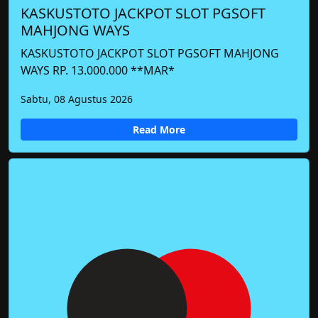
KASKUSTOTO JACKPOT SLOT PGSOFT
MAHJONG WAYS
KASKUSTOTO JACKPOT SLOT PGSOFT MAHJONG
WAYS RP. 13.000.000 **MAR*
Sabtu, 08 Agustus 2026
Read More