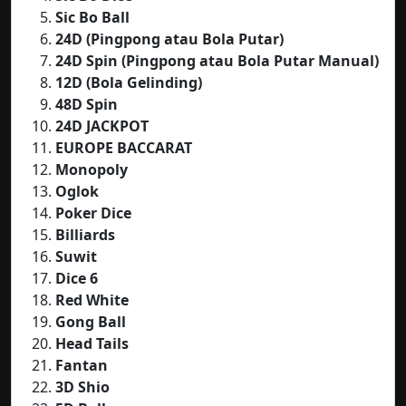
Sic Bo Ball
24D (Pingpong atau Bola Putar)
24D Spin (Pingpong atau Bola Putar Manual)
12D (Bola Gelinding)
48D Spin
24D JACKPOT
EUROPE BACCARAT
Monopoly
Oglok
Poker Dice
Billiards
Suwit
Dice 6
Red White
Gong Ball
Head Tails
Fantan
3D Shio