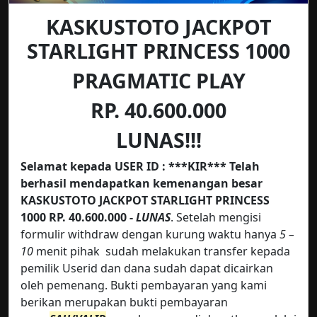
KASKUSTOTO JACKPOT
STARLIGHT PRINCESS 1000
PRAGMATIC PLAY
RP. 40.600.000
LUNAS!!!
Selamat kepada USER ID : ***KIR*** Telah
berhasil mendapatkan kemenangan besar
KASKUSTOTO JACKPOT STARLIGHT PRINCESS
1000 RP. 40.600.000 -
LUNAS
. Setelah mengisi
formulir withdraw dengan kurung waktu hanya
5 –
10
menit pihak
sudah melakukan transfer kepada
pemilik Userid dan dana sudah dapat dicairkan
oleh pemenang. Bukti pembayaran yang kami
berikan merupakan bukti pembayaran