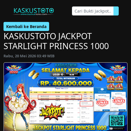
Kembali ke Beranda
KASKUSTOTO JACKPOT
STARLIGHT PRINCESS 1000
Rabu, 20 Mei 2026 03:49 WIB