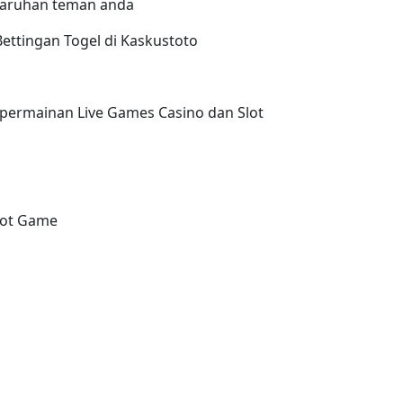
taruhan teman anda
ttingan Togel di Kaskustoto
permainan Live Games Casino dan Slot
lot Game