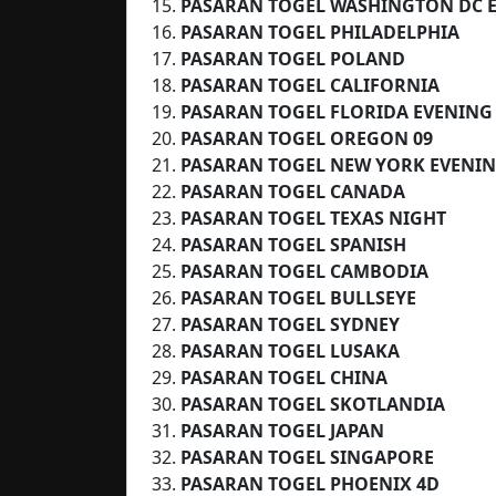
PASARAN TOGEL WASHINGTON DC 
PASARAN TOGEL PHILADELPHIA
PASARAN TOGEL POLAND
PASARAN TOGEL CALIFORNIA
PASARAN TOGEL FLORIDA EVENING
PASARAN TOGEL OREGON 09
PASARAN TOGEL NEW YORK EVENI
PASARAN TOGEL CANADA
PASARAN TOGEL
TEXAS NIGHT
PASARAN TOGEL
SPANISH
PASARAN TOGEL CAMBODIA
PASARAN TOGEL BULLSEYE
PASARAN TOGEL SYDNEY
PASARAN TOGEL LUSAKA
PASARAN TOGEL CHINA
PASARAN TOGEL SKOTLANDIA
PASARAN TOGEL JAPAN
PASARAN TOGEL SINGAPORE
PASARAN TOGEL PHOENIX 4D