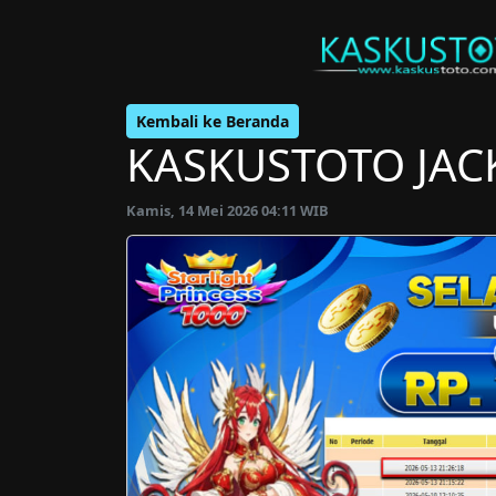
Kembali ke Beranda
KASKUSTOTO JAC
Kamis, 14 Mei 2026 04:11 WIB