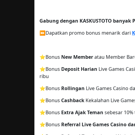
Gabung dengan KASKUSTOTO
banyak
⏩Dapatkan promo bonus menarik dari
⭐️Bonus
New Member
atau Member Baru
⭐️Bonus
Deposit Harian
Live Games Casi
ribu
⭐️Bonus
Rollingan
Live Games Casino da
⭐️Bonus
Cashback
Kekalahan Live Games
⭐️Bonus
Extra Ajak Teman
sebesar 10% 
⭐️Bonus
Referral Live Games Casino da