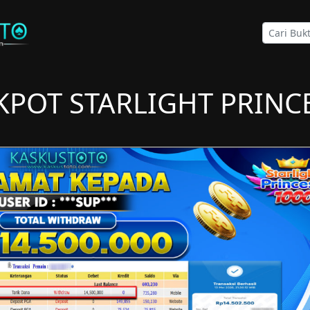
KPOT STARLIGHT PRINCE