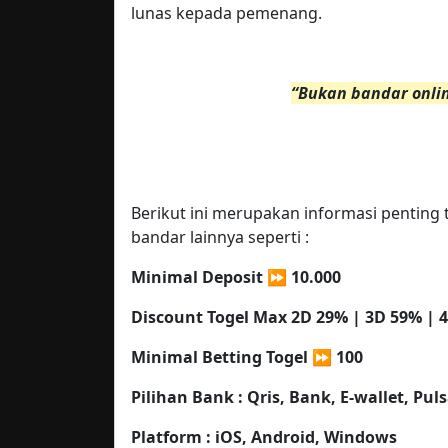
lunas kepada pemenang.
“Bukan bandar onlin
Berikut ini merupakan informasi penting 
bandar lainnya seperti :
Minimal Deposit ⏩ 10.000
Discount Togel Max 2D 29% | 3D 59% |
Minimal Betting Togel
⏩ 100
Pilihan Bank : Qris,
Bank, E-wallet, Pul
Platform :
iOS, Android, Windows