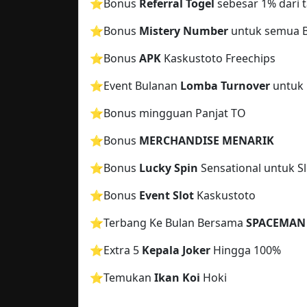
⭐️Bonus
Referral Togel
sebesar 1% dari 
⭐️Bonus
Mistery Number
untuk semua Be
⭐️Bonus
APK
Kaskustoto Freechips
⭐️Event Bulanan
Lomba Turnover
untuk 
⭐️Bonus mingguan Panjat TO
⭐️
Bonus
MERCHANDISE MENARIK
⭐️Bonus
Lucky Spin
Sensational untuk S
⭐️Bonus
Event Slot
Kaskustoto
⭐️Terbang Ke Bulan Bersama
SPACEMAN
⭐️Extra 5
Kepala Joker
Hingga 100%
⭐️Temukan
Ikan Koi
Hoki