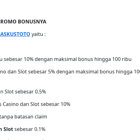
 PROMO BONUSNYA
KASKUSTOTO
yaitu :
 sebesar 10% dengan maksimal bonus hingga 100 ribu
no dan Slot sebesar 5% dengan maksimal bonus hingga 10
n Slot sebesar 0.5%
 Casino dan Slot sebesar 10%
tanpa batasan claim
n Slot
sebesar 0.1%