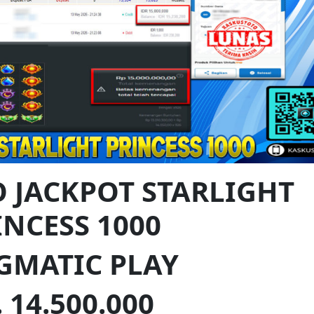
 JACKPOT STARLIGHT
INCESS 1000
GMATIC PLAY
. 14.500.000