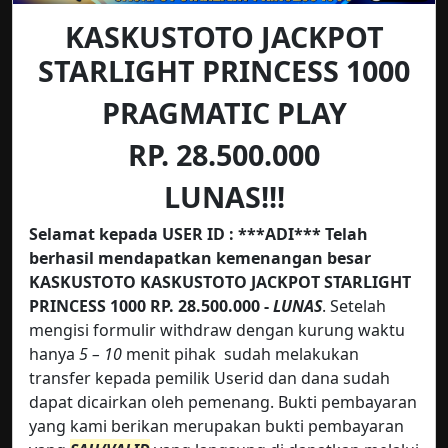
KASKUSTOTO JACKPOT
STARLIGHT PRINCESS 1000
PRAGMATIC PLAY
RP. 28.500.000
LUNAS!!!
Selamat kepada USER ID : ***ADI*** Telah
berhasil mendapatkan kemenangan besar
KASKUSTOTO KASKUSTOTO JACKPOT STARLIGHT
PRINCESS 1000 RP. 28.500.000 -
LUNAS
. Setelah
mengisi formulir withdraw dengan kurung waktu
hanya
5 – 10
menit pihak
sudah melakukan
transfer kepada pemilik Userid dan dana sudah
dapat dicairkan oleh pemenang. Bukti pembayaran
yang kami berikan merupakan bukti pembayaran