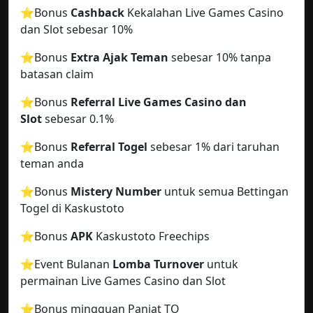
⭐️Bonus
Cashback
Kekalahan Live Games Casino
dan Slot sebesar 10%
⭐️Bonus
Extra Ajak Teman
sebesar 10% tanpa
batasan claim
⭐️Bonus
Referral Live Games Casino dan
Slot
sebesar 0.1%
⭐️Bonus
Referral Togel
sebesar 1% dari taruhan
teman anda
⭐️Bonus
Mistery Number
untuk semua Bettingan
Togel di Kaskustoto
⭐️Bonus
APK
Kaskustoto Freechips
⭐️Event Bulanan
Lomba Turnover
untuk
permainan Live Games Casino dan Slot
⭐️Bonus mingguan Panjat TO