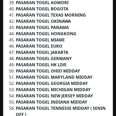
PASARAN TOGEL AOMORI
PASARAN TOGEL BOGOTA
PASARAN TOGEL TEXAS MORNING
PASARAN TOGEL OKINAWA
PASARAN TOGEL PANAMA
PASARAN TOGEL HONGKONG
PASARAN TOGEL MIAMI
PASARAN TOGEL EURO
PASARAN TOGEL
JAKARTA
PASARAN TOGEL GERMANY
PASARAN TOGEL HK LIVE
PASARAN TOGEL OHIO MIDDAY
PASARAN TOGEL MARYLAND MIDDAY
PASARAN TOGEL GEORGIA MIDDAY
PASARAN TOGEL MICHIGAN MIDDAY
PASARAN TOGEL NEW JERSEY MIDDAY
PASARAN TOGEL INDIANA MIDDAY
PASARAN TOGEL TENNESSE MIDDAY ( SENIN
OFF )