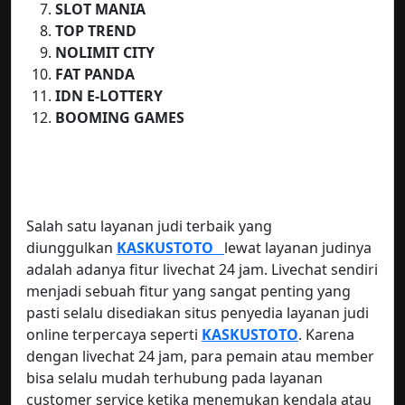
SLOT MANIA
TOP TREND
NOLIMIT CITY
FAT PANDA
IDN E-LOTTERY
BOOMING GAMES
Salah satu layanan judi terbaik yang
diunggulkan
KASKUSTOTO
lewat layanan judinya
adalah adanya fitur livechat 24 jam. Livechat sendiri
menjadi sebuah fitur yang sangat penting yang
pasti selalu disediakan situs penyedia layanan judi
online terpercaya seperti
KASKUSTOTO
. Karena
dengan livechat 24 jam, para pemain atau member
bisa selalu mudah terhubung pada layanan
customer service ketika menemukan kendala atau