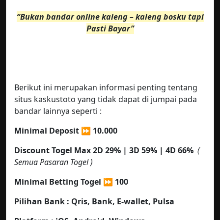
“Bukan bandar online kaleng – kaleng bosku tapi
Pasti Bayar”
Berikut ini merupakan informasi penting tentang
situs kaskustoto yang tidak dapat di jumpai pada
bandar lainnya seperti :
Minimal Deposit ⏩ 10.000
Discount Togel Max 2D 29% | 3D 59% | 4D 66%
(
Semua Pasaran Togel )
Minimal Betting Togel
⏩ 100
Pilihan Bank : Qris,
Bank, E-wallet, Pulsa