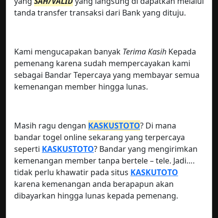
yang
SAH/VALID
yang langsung di dapatkan melalui
tanda transfer transaksi dari Bank yang dituju.
Kami mengucapakan banyak
Terima Kasih
Kepada
pemenang karena sudah mempercayakan kami
sebagai Bandar Tepercaya yang membayar semua
kemenangan member hingga lunas.
Masih ragu dengan
KASKUSTOTO
? Di mana
bandar togel online sekarang yang terpercaya
seperti
KASKUSTOTO
? Bandar yang mengirimkan
kemenangan member tanpa bertele – tele. Jadi….
tidak perlu khawatir pada situs
KASKUTOTO
karena kemenangan anda berapapun akan
dibayarkan hingga lunas kepada pemenang.