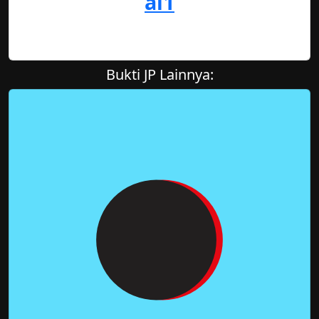
al1
Bukti JP Lainnya: