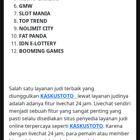
GMW
SLOT MANIA
TOP TREND
NOLIMIT CITY
FAT PANDA
IDN E-LOTTERY
BOOMING GAMES
Salah satu layanan judi terbaik yang
diunggulkan
KASKUSTOTO
lewat layanan judinya
adalah adanya fitur livechat 24 jam. Livechat sendiri
menjadi sebuah fitur yang sangat penting yang
pasti selalu disediakan situs penyedia layanan judi
online terpercaya seperti
KASKUSTOTO
. Karena
dengan livechat 24 jam, para pemain atau member