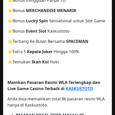
⭐️Bonus mingguan Panjat TO
⭐️
Bonus
MERCHANDISE MENARIK
⭐️Bonus
Lucky Spin
Sensational untuk Slot Game
⭐️Bonus
Event Slot
Kaskustoto
⭐️Terbang Ke Bulan Bersama
SPACEMAN
⭐️Extra 5
Kepala Joker
Hingga 100%
⭐️Temukan
Ikan Koi
Hoki
Mainkan Pasaran Resmi WLA Terlengkap dan
Live Game Casino Terbaik di
KASKUSTOTO
Anda bisa memainkan total 86 pasaran resmi WLA
hanya di Kaskustoto.