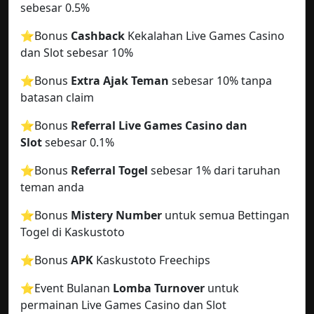
sebesar 0.5%
⭐️Bonus
Cashback
Kekalahan Live Games Casino
dan Slot sebesar 10%
⭐️Bonus
Extra Ajak Teman
sebesar 10% tanpa
batasan claim
⭐️Bonus
Referral Live Games Casino dan
Slot
sebesar 0.1%
⭐️Bonus
Referral Togel
sebesar 1% dari taruhan
teman anda
⭐️Bonus
Mistery Number
untuk semua Bettingan
Togel di Kaskustoto
⭐️Bonus
APK
Kaskustoto Freechips
⭐️Event Bulanan
Lomba Turnover
untuk
permainan Live Games Casino dan Slot