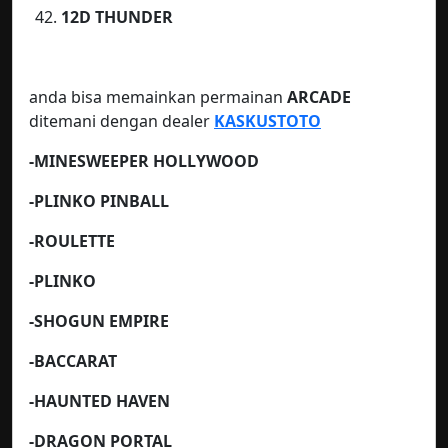
12D THUNDER
anda bisa memainkan permainan
ARCADE
ditemani dengan dealer
KASKUSTOTO
-MINESWEEPER HOLLYWOOD
-PLINKO PINBALL
-ROULETTE
-PLINKO
-SHOGUN EMPIRE
-BACCARAT
-HAUNTED HAVEN
-DRAGON PORTAL