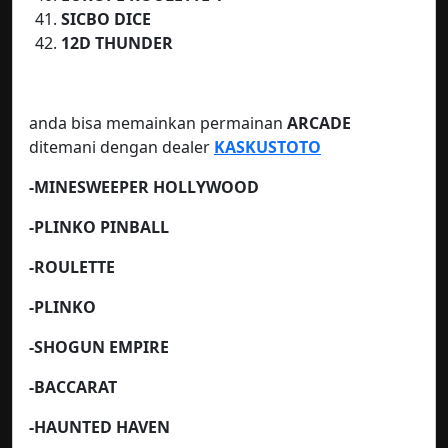
SICBO DICE
12D THUNDER
anda bisa memainkan permainan
ARCADE
ditemani dengan dealer
KASKUSTOTO
-MINESWEEPER HOLLYWOOD
-PLINKO PINBALL
-ROULETTE
-PLINKO
-SHOGUN EMPIRE
-BACCARAT
-HAUNTED HAVEN