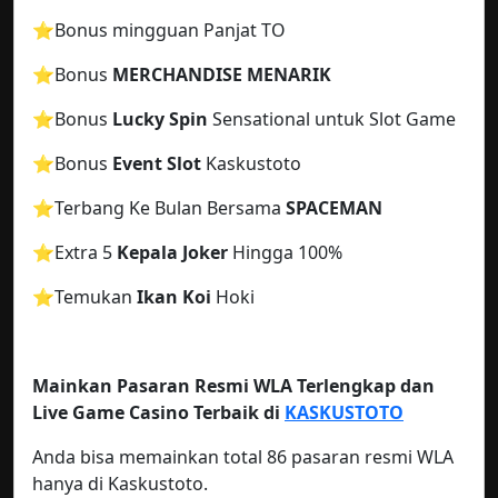
⭐️Bonus mingguan Panjat TO
⭐️
Bonus
MERCHANDISE MENARIK
⭐️Bonus
Lucky Spin
Sensational untuk Slot Game
⭐️Bonus
Event Slot
Kaskustoto
⭐️Terbang Ke Bulan Bersama
SPACEMAN
⭐️Extra 5
Kepala Joker
Hingga 100%
⭐️Temukan
Ikan Koi
Hoki
Mainkan Pasaran Resmi WLA Terlengkap dan
Live Game Casino Terbaik di
KASKUSTOTO
Anda bisa memainkan total 86 pasaran resmi WLA
hanya di Kaskustoto.