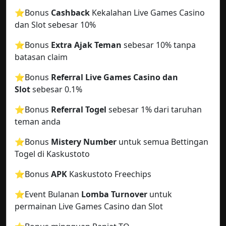
⭐️Bonus
Cashback
Kekalahan Live Games Casino
dan Slot sebesar 10%
⭐️Bonus
Extra Ajak Teman
sebesar 10% tanpa
batasan claim
⭐️Bonus
Referral Live Games Casino dan
Slot
sebesar 0.1%
⭐️Bonus
Referral Togel
sebesar 1% dari taruhan
teman anda
⭐️Bonus
Mistery Number
untuk semua Bettingan
Togel di Kaskustoto
⭐️Bonus
APK
Kaskustoto Freechips
⭐️Event Bulanan
Lomba Turnover
untuk
permainan Live Games Casino dan Slot