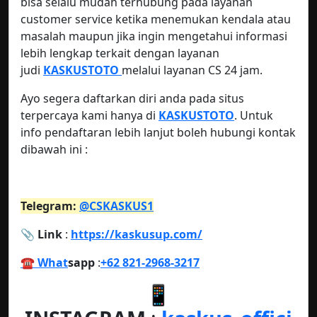
bisa selalu mudah terhubung pada layanan
customer service ketika menemukan kendala atau
masalah maupun jika ingin mengetahui informasi
lebih lengkap terkait dengan layanan
judi
KASKUSTOTO
melalui layanan CS 24 jam.
Ayo segera daftarkan diri anda pada situs
terpercaya kami hanya di
KASKUSTOTO
. Untuk
info pendaftaran lebih lanjut boleh hubungi kontak
dibawah ini :
Telegram:
@CSKASKUS1
📎 Link
:
https://kaskusup.com/
☎️ What
sapp
:
+62 821-2968-3217
📱