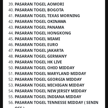
PASARAN TOGEL AOMORI
PASARAN TOGEL BOGOTA
PASARAN TOGEL TEXAS MORNING
PASARAN TOGEL OKINAWA
PASARAN TOGEL PANAMA
PASARAN TOGEL HONGKONG
PASARAN TOGEL MIAMI
PASARAN TOGEL EURO
PASARAN TOGEL
JAKARTA
PASARAN TOGEL GERMANY
PASARAN TOGEL HK LIVE
PASARAN TOGEL OHIO MIDDAY
PASARAN TOGEL MARYLAND MIDDAY
PASARAN TOGEL GEORGIA MIDDAY
PASARAN TOGEL MICHIGAN MIDDAY
PASARAN TOGEL NEW JERSEY MIDDAY
PASARAN TOGEL INDIANA MIDDAY
PASARAN TOGEL TENNESSE MIDDAY ( SENIN