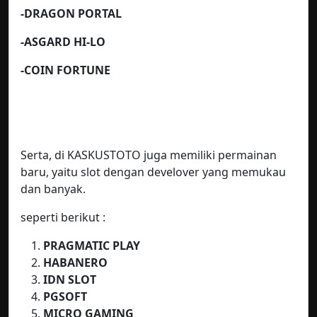
-DRAGON PORTAL
-ASGARD HI-LO
-COIN FORTUNE
Serta, di KASKUSTOTO juga memiliki permainan
baru, yaitu slot dengan develover yang memukau
dan banyak.
seperti berikut :
PRAGMATIC PLAY
HABANERO
IDN SLOT
PGSOFT
MICRO GAMING