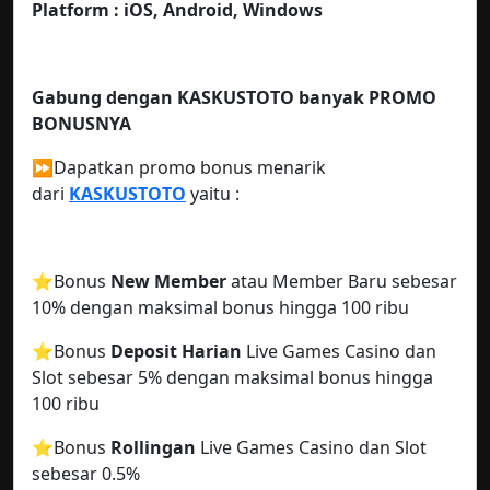
Platform :
iOS, Android, Windows
Gabung dengan KASKUSTOTO
banyak PROMO
BONUSNYA
⏩Dapatkan promo bonus menarik
dari
KASKUSTOTO
yaitu :
⭐️Bonus
New Member
atau Member Baru sebesar
10% dengan maksimal bonus hingga 100 ribu
⭐️Bonus
Deposit Harian
Live Games Casino dan
Slot sebesar 5% dengan maksimal bonus hingga
100 ribu
⭐️Bonus
Rollingan
Live Games Casino dan Slot
sebesar 0.5%