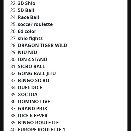
3D Shio
5D Ball
Race Ball
soccer roulette
6d color
shio fights
DRAGON TIGER WILD
NIU NIU
IDN 4 STAND
SICBO BALL
GONG BALL JITU
BINGO SICBO
DUEL DICE
XOC DIA
DOMINO LIVE
GRAND PRIX
DICE 6 FEVER
BINGO ROULETTE
EUROPE ROULETTE 1