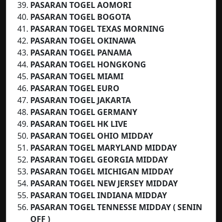
PASARAN TOGEL AOMORI
PASARAN TOGEL BOGOTA
PASARAN TOGEL TEXAS MORNING
PASARAN TOGEL OKINAWA
PASARAN TOGEL PANAMA
PASARAN TOGEL HONGKONG
PASARAN TOGEL MIAMI
PASARAN TOGEL EURO
PASARAN TOGEL
JAKARTA
PASARAN TOGEL GERMANY
PASARAN TOGEL HK LIVE
PASARAN TOGEL OHIO MIDDAY
PASARAN TOGEL MARYLAND MIDDAY
PASARAN TOGEL GEORGIA MIDDAY
PASARAN TOGEL MICHIGAN MIDDAY
PASARAN TOGEL NEW JERSEY MIDDAY
PASARAN TOGEL INDIANA MIDDAY
PASARAN TOGEL TENNESSE MIDDAY ( SENIN
OFF )