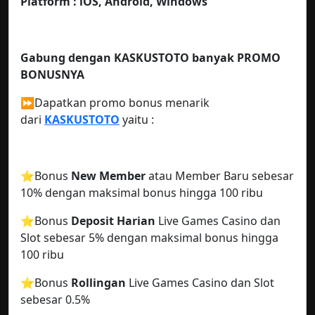
Platform :
iOS, Android, Windows
Gabung dengan KASKUSTOTO
banyak PROMO
BONUSNYA
⏩Dapatkan promo bonus menarik
dari
KASKUSTOTO
yaitu :
⭐️Bonus
New Member
atau Member Baru sebesar
10% dengan maksimal bonus hingga 100 ribu
⭐️Bonus
Deposit Harian
Live Games Casino dan
Slot sebesar 5% dengan maksimal bonus hingga
100 ribu
⭐️Bonus
Rollingan
Live Games Casino dan Slot
sebesar 0.5%