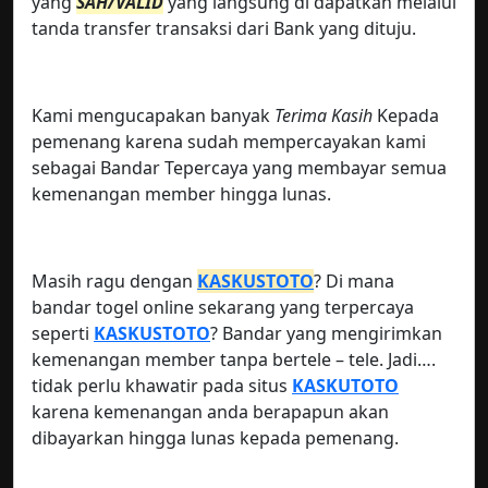
yang
SAH/VALID
yang langsung di dapatkan melalui
tanda transfer transaksi dari Bank yang dituju.
Kami mengucapakan banyak
Terima Kasih
Kepada
pemenang karena sudah mempercayakan kami
sebagai Bandar Tepercaya yang membayar semua
kemenangan member hingga lunas.
Masih ragu dengan
KASKUSTOTO
? Di mana
bandar togel online sekarang yang terpercaya
seperti
KASKUSTOTO
? Bandar yang mengirimkan
kemenangan member tanpa bertele – tele. Jadi….
tidak perlu khawatir pada situs
KASKUTOTO
karena kemenangan anda berapapun akan
dibayarkan hingga lunas kepada pemenang.