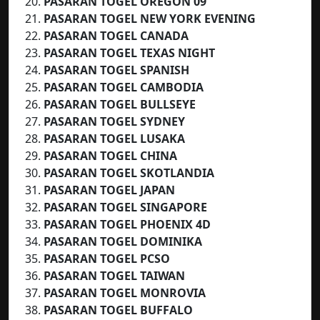
PASARAN TOGEL OREGON 09
PASARAN TOGEL NEW YORK EVENING
PASARAN TOGEL CANADA
PASARAN TOGEL
TEXAS NIGHT
PASARAN TOGEL
SPANISH
PASARAN TOGEL CAMBODIA
PASARAN TOGEL BULLSEYE
PASARAN TOGEL SYDNEY
PASARAN TOGEL LUSAKA
PASARAN TOGEL CHINA
PASARAN TOGEL SKOTLANDIA
PASARAN TOGEL JAPAN
PASARAN TOGEL SINGAPORE
PASARAN TOGEL PHOENIX 4D
PASARAN TOGEL DOMINIKA
PASARAN TOGEL PCSO
PASARAN TOGEL TAIWAN
PASARAN TOGEL MONROVIA
PASARAN TOGEL BUFFALO