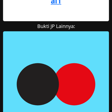
al1
Bukti JP Lainnya: