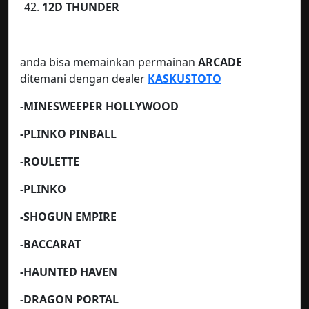
12D THUNDER
anda bisa memainkan permainan
ARCADE
ditemani dengan dealer
KASKUSTOTO
-MINESWEEPER HOLLYWOOD
-PLINKO PINBALL
-ROULETTE
-PLINKO
-SHOGUN EMPIRE
-BACCARAT
-HAUNTED HAVEN
-DRAGON PORTAL