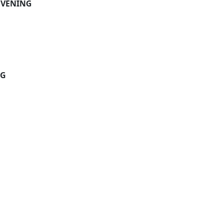
EVENING
NG