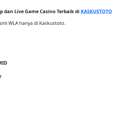
 dan Live Game Casino Terbaik di
KASKUSTOTO
smi WLA hanya di Kaskustoto.
MID
Y