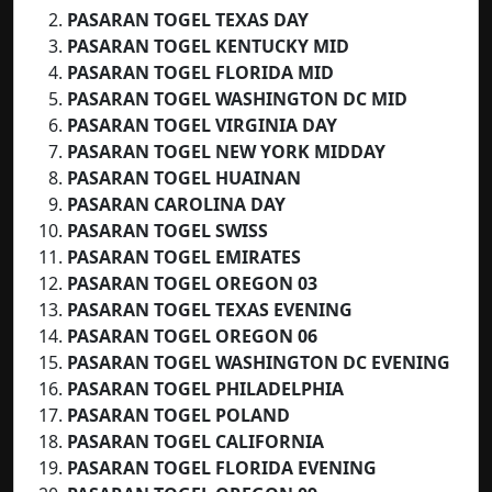
PASARAN TOGEL TEXAS DAY
PASARAN TOGEL KENTUCKY MID
PASARAN TOGEL
FLORIDA MID
PASARAN TOGEL WASHINGTON DC MID
PASARAN TOGEL VIRGINIA DAY
PASARAN TOGEL NEW YORK MIDDAY
PASARAN TOGEL HUAINAN
PASARAN CAROLINA DAY
PASARAN TOGEL SWISS
PASARAN TOGEL EMIRATES
PASARAN TOGEL OREGON 03
PASARAN TOGEL TEXAS EVENING
PASARAN TOGEL OREGON 06
PASARAN TOGEL WASHINGTON DC EVENING
PASARAN TOGEL PHILADELPHIA
PASARAN TOGEL POLAND
PASARAN TOGEL CALIFORNIA
PASARAN TOGEL FLORIDA EVENING