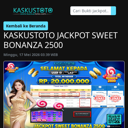
Kembali ke Beranda
KASKUSTOTO JACKPOT SWEET
BONANZA 2500
Minggu, 17 Mei 2026 03:39 WIB