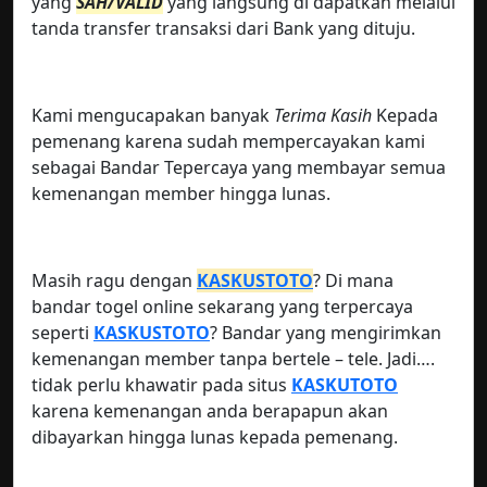
yang
SAH/VALID
yang langsung di dapatkan melalui
tanda transfer transaksi dari Bank yang dituju.
Kami mengucapakan banyak
Terima Kasih
Kepada
pemenang karena sudah mempercayakan kami
sebagai Bandar Tepercaya yang membayar semua
kemenangan member hingga lunas.
Masih ragu dengan
KASKUSTOTO
? Di mana
bandar togel online sekarang yang terpercaya
seperti
KASKUSTOTO
? Bandar yang mengirimkan
kemenangan member tanpa bertele – tele. Jadi….
tidak perlu khawatir pada situs
KASKUTOTO
karena kemenangan anda berapapun akan
dibayarkan hingga lunas kepada pemenang.