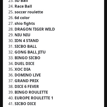
5D Ball
Race Ball
soccer roulette
6d color
shio fights
DRAGON TIGER WILD
NIU NIU
IDN 4 STAND
SICBO BALL
GONG BALL JITU
BINGO SICBO
DUEL DICE
XOC DIA
DOMINO LIVE
GRAND PRIX
DICE 6 FEVER
BINGO ROULETTE
EUROPE ROULETTE 1
SICBO DICE