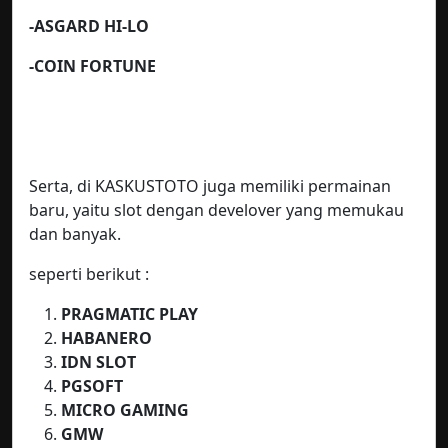
-ASGARD HI-LO
-COIN FORTUNE
Serta, di KASKUSTOTO juga memiliki permainan
baru, yaitu slot dengan develover yang memukau
dan banyak.
seperti berikut :
PRAGMATIC PLAY
HABANERO
IDN SLOT
PGSOFT
MICRO GAMING
GMW