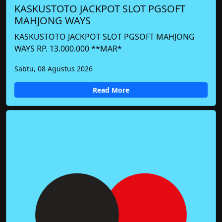
KASKUSTOTO JACKPOT SLOT PGSOFT
MAHJONG WAYS
KASKUSTOTO JACKPOT SLOT PGSOFT MAHJONG
WAYS RP. 13.000.000 **MAR*
Sabtu, 08 Agustus 2026
Read More