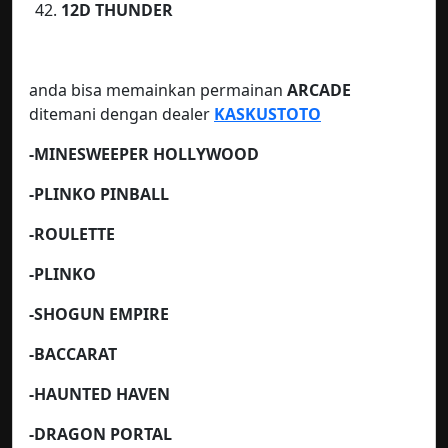
12D THUNDER
anda bisa memainkan permainan
ARCADE
ditemani dengan dealer
KASKUSTOTO
-MINESWEEPER HOLLYWOOD
-PLINKO PINBALL
-ROULETTE
-PLINKO
-SHOGUN EMPIRE
-BACCARAT
-HAUNTED HAVEN
-DRAGON PORTAL