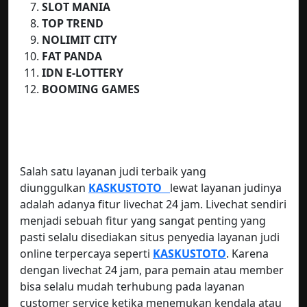
SLOT MANIA
TOP TREND
NOLIMIT CITY
FAT PANDA
IDN E-LOTTERY
BOOMING GAMES
Salah satu layanan judi terbaik yang
diunggulkan
KASKUSTOTO
lewat layanan judinya
adalah adanya fitur livechat 24 jam. Livechat sendiri
menjadi sebuah fitur yang sangat penting yang
pasti selalu disediakan situs penyedia layanan judi
online terpercaya seperti
KASKUSTOTO
. Karena
dengan livechat 24 jam, para pemain atau member
bisa selalu mudah terhubung pada layanan
customer service ketika menemukan kendala atau