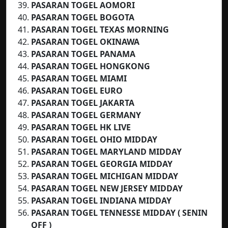
PASARAN TOGEL AOMORI
PASARAN TOGEL BOGOTA
PASARAN TOGEL TEXAS MORNING
PASARAN TOGEL OKINAWA
PASARAN TOGEL PANAMA
PASARAN TOGEL HONGKONG
PASARAN TOGEL MIAMI
PASARAN TOGEL EURO
PASARAN TOGEL
JAKARTA
PASARAN TOGEL GERMANY
PASARAN TOGEL HK LIVE
PASARAN TOGEL OHIO MIDDAY
PASARAN TOGEL MARYLAND MIDDAY
PASARAN TOGEL GEORGIA MIDDAY
PASARAN TOGEL MICHIGAN MIDDAY
PASARAN TOGEL NEW JERSEY MIDDAY
PASARAN TOGEL INDIANA MIDDAY
PASARAN TOGEL TENNESSE MIDDAY ( SENIN
OFF )