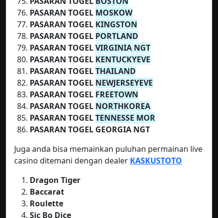
PASARAN TOGEL
BOSTON
PASARAN TOGEL
MOSKOW
PASARAN TOGEL
KINGSTON
PASARAN TOGEL
PORTLAND
PASARAN TOGEL
VIRGINIA NGT
PASARAN TOGEL
KENTUCKYEVE
PASARAN TOGEL
THAILAND
PASARAN TOGEL
NEWJERSEYEVE
PASARAN TOGEL
FREETOWN
PASARAN TOGEL
NORTHKOREA
PASARAN TOGEL
TENNESSE MOR
PASARAN TOGEL GEORGIA NGT
Juga anda bisa memainkan puluhan permainan live
casino ditemani dengan dealer
KASKUSTOTO
Dragon Tiger
Baccarat
Roulette
Sic Bo Dice