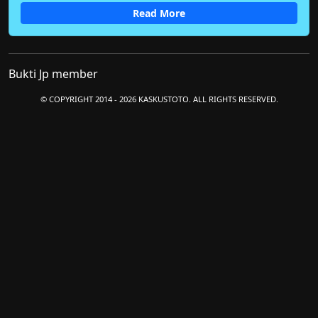
Read More
Bukti Jp member
© COPYRIGHT 2014 - 2026 KASKUSTOTO. ALL RIGHTS RESERVED.