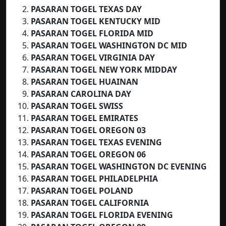
PASARAN TOGEL TEXAS DAY
PASARAN TOGEL KENTUCKY MID
PASARAN TOGEL
FLORIDA MID
PASARAN TOGEL WASHINGTON DC MID
PASARAN TOGEL VIRGINIA DAY
PASARAN TOGEL NEW YORK MIDDAY
PASARAN TOGEL HUAINAN
PASARAN CAROLINA DAY
PASARAN TOGEL SWISS
PASARAN TOGEL EMIRATES
PASARAN TOGEL OREGON 03
PASARAN TOGEL TEXAS EVENING
PASARAN TOGEL OREGON 06
PASARAN TOGEL WASHINGTON DC EVENING
PASARAN TOGEL PHILADELPHIA
PASARAN TOGEL POLAND
PASARAN TOGEL CALIFORNIA
PASARAN TOGEL FLORIDA EVENING