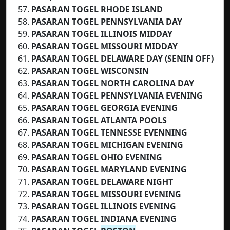
PASARAN TOGEL RHODE ISLAND
PASARAN TOGEL PENNSYLVANIA DAY
PASARAN TOGEL ILLINOIS MIDDAY
PASARAN TOGEL MISSOURI MIDDAY
PASARAN TOGEL DELAWARE DAY (SENIN OFF)
PASARAN TOGEL WISCONSIN
PASARAN TOGEL NORTH CAROLINA DAY
PASARAN TOGEL PENNSYLVANIA EVENING
PASARAN TOGEL GEORGIA EVENING
PASARAN TOGEL ATLANTA POOLS
PASARAN TOGEL TENNESSE EVENNING
PASARAN TOGEL MICHIGAN EVENING
PASARAN TOGEL OHIO EVENING
PASARAN TOGEL MARYLAND EVENING
PASARAN TOGEL DELAWARE NIGHT
PASARAN TOGEL MISSOURI EVENING
PASARAN TOGEL ILLINOIS EVENING
PASARAN TOGEL INDIANA EVENING