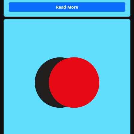
Read More