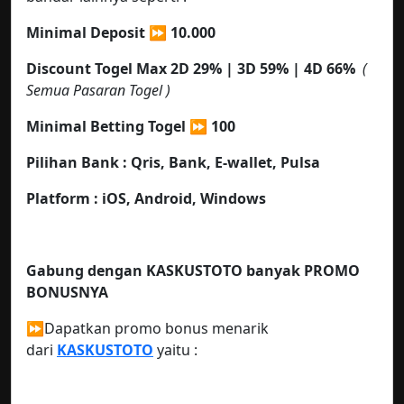
Minimal Deposit ⏩ 10.000
Discount Togel Max 2D 29% | 3D 59% | 4D 66%
(
Semua Pasaran Togel )
Minimal Betting Togel
⏩ 100
Pilihan Bank : Qris,
Bank, E-wallet, Pulsa
Platform :
iOS, Android, Windows
Gabung dengan KASKUSTOTO
banyak PROMO
BONUSNYA
⏩Dapatkan promo bonus menarik
dari
KASKUSTOTO
yaitu :