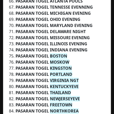
PASARAN TOGEL ATLANTA POOLS
PASARAN TOGEL TENNESSE EVENNING
PASARAN TOGEL MICHIGAN EVENING
PASARAN TOGEL OHIO EVENING
PASARAN TOGEL MARYLAND EVENING
PASARAN TOGEL DELAWARE NIGHT
PASARAN TOGEL MISSOURI EVENING
PASARAN TOGEL ILLINOIS EVENING
PASARAN TOGEL INDIANA EVENING
PASARAN TOGEL
BOSTON
PASARAN TOGEL
MOSKOW
PASARAN TOGEL
KINGSTON
PASARAN TOGEL
PORTLAND
PASARAN TOGEL
VIRGINIA NGT
PASARAN TOGEL
KENTUCKYEVE
PASARAN TOGEL
THAILAND
PASARAN TOGEL
NEWJERSEYEVE
PASARAN TOGEL
FREETOWN
PASARAN TOGEL
NORTHKOREA