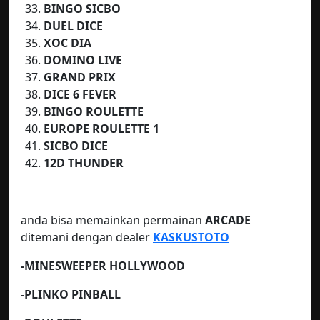
BINGO SICBO
DUEL DICE
XOC DIA
DOMINO LIVE
GRAND PRIX
DICE 6 FEVER
BINGO ROULETTE
EUROPE ROULETTE 1
SICBO DICE
12D THUNDER
anda bisa memainkan permainan
ARCADE
ditemani dengan dealer
KASKUSTOTO
-MINESWEEPER HOLLYWOOD
-PLINKO PINBALL