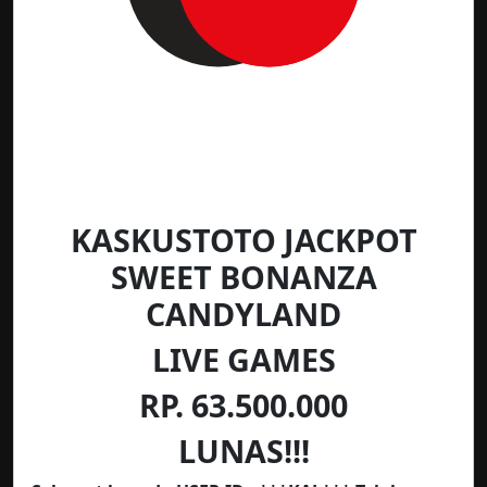
KASKUSTOTO JACKPOT
SWEET BONANZA
CANDYLAND
LIVE GAMES
RP. 63.500.000
LUNAS!!!