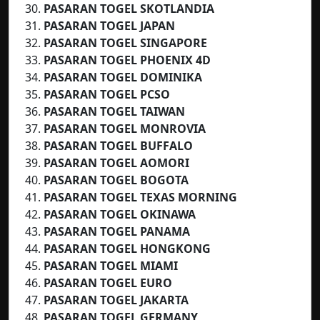
PASARAN TOGEL SKOTLANDIA
PASARAN TOGEL JAPAN
PASARAN TOGEL SINGAPORE
PASARAN TOGEL PHOENIX 4D
PASARAN TOGEL DOMINIKA
PASARAN TOGEL PCSO
PASARAN TOGEL TAIWAN
PASARAN TOGEL MONROVIA
PASARAN TOGEL BUFFALO
PASARAN TOGEL AOMORI
PASARAN TOGEL BOGOTA
PASARAN TOGEL TEXAS MORNING
PASARAN TOGEL OKINAWA
PASARAN TOGEL PANAMA
PASARAN TOGEL HONGKONG
PASARAN TOGEL MIAMI
PASARAN TOGEL EURO
PASARAN TOGEL
JAKARTA
PASARAN TOGEL GERMANY