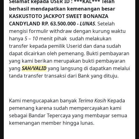
Selamat kepada USER ID : ***KAL*** Telah
berhasil mendapatkan kemenangan besar
KASKUSTOTO JACKPOT SWEET BONANZA
CANDYLAND RP. 63.500.000 -
LUNAS
. Setelah
mengisi formulir withdraw dengan kurung waktu
hanya
5 – 10
menit pihak
sudah melakukan
transfer kepada pemilik Userid dan dana sudah
dapat dicairkan oleh pemenang. Bukti pembayaran
yang kami berikan merupakan bukti pembayaran
yang
SAH/VALID
yang langsung di dapatkan melalui
tanda transfer transaksi dari Bank yang dituju.
Kami mengucapakan banyak
Terima Kasih
Kepada
pemenang karena sudah mempercayakan kami
sebagai Bandar Tepercaya yang membayar semua
kemenangan member hingga lunas.