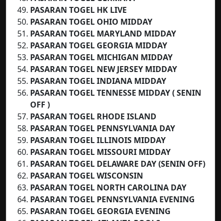
PASARAN TOGEL HK LIVE
PASARAN TOGEL OHIO MIDDAY
PASARAN TOGEL MARYLAND MIDDAY
PASARAN TOGEL GEORGIA MIDDAY
PASARAN TOGEL MICHIGAN MIDDAY
PASARAN TOGEL NEW JERSEY MIDDAY
PASARAN TOGEL INDIANA MIDDAY
PASARAN TOGEL TENNESSE MIDDAY ( SENIN
OFF )
PASARAN TOGEL RHODE ISLAND
PASARAN TOGEL PENNSYLVANIA DAY
PASARAN TOGEL ILLINOIS MIDDAY
PASARAN TOGEL MISSOURI MIDDAY
PASARAN TOGEL DELAWARE DAY (SENIN OFF)
PASARAN TOGEL WISCONSIN
PASARAN TOGEL NORTH CAROLINA DAY
PASARAN TOGEL PENNSYLVANIA EVENING
PASARAN TOGEL GEORGIA EVENING