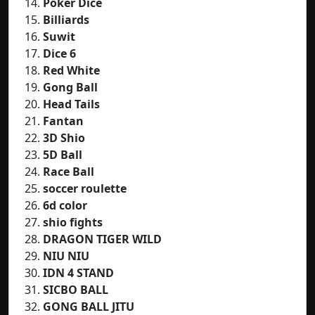
Poker Dice
Billiards
Suwit
Dice 6
Red White
Gong Ball
Head Tails
Fantan
3D Shio
5D Ball
Race Ball
soccer roulette
6d color
shio fights
DRAGON TIGER WILD
NIU NIU
IDN 4 STAND
SICBO BALL
GONG BALL JITU