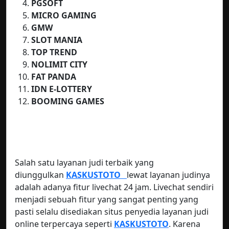
PGSOFT
MICRO GAMING
GMW
SLOT MANIA
TOP TREND
NOLIMIT CITY
FAT PANDA
IDN E-LOTTERY
BOOMING GAMES
Salah satu layanan judi terbaik yang
diunggulkan
KASKUSTOTO
lewat layanan judinya
adalah adanya fitur livechat 24 jam. Livechat sendiri
menjadi sebuah fitur yang sangat penting yang
pasti selalu disediakan situs penyedia layanan judi
online terpercaya seperti
KASKUSTOTO
. Karena