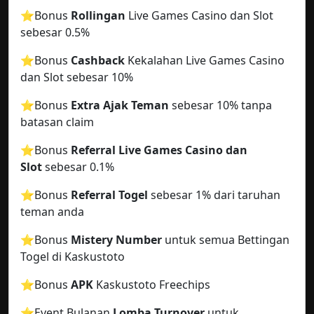
⭐️Bonus
Rollingan
Live Games Casino dan Slot
sebesar 0.5%
⭐️Bonus
Cashback
Kekalahan Live Games Casino
dan Slot sebesar 10%
⭐️Bonus
Extra Ajak Teman
sebesar 10% tanpa
batasan claim
⭐️Bonus
Referral Live Games Casino dan
Slot
sebesar 0.1%
⭐️Bonus
Referral Togel
sebesar 1% dari taruhan
teman anda
⭐️Bonus
Mistery Number
untuk semua Bettingan
Togel di Kaskustoto
⭐️Bonus
APK
Kaskustoto Freechips
⭐️Event Bulanan
Lomba Turnover
untuk