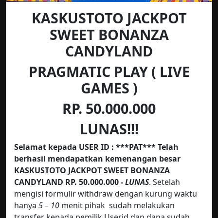
KASKUSTOTO JACKPOT
SWEET BONANZA
CANDYLAND
PRAGMATIC PLAY ( LIVE
GAMES )
RP. 50.000.000
LUNAS!!!
Selamat kepada USER ID : ***PAT*** Telah
berhasil mendapatkan kemenangan besar
KASKUSTOTO JACKPOT SWEET BONANZA
CANDYLAND RP. 50.000.000 -
LUNAS
. Setelah
mengisi formulir withdraw dengan kurung waktu
hanya
5 – 10
menit pihak
sudah melakukan
transfer kepada pemilik Userid dan dana sudah