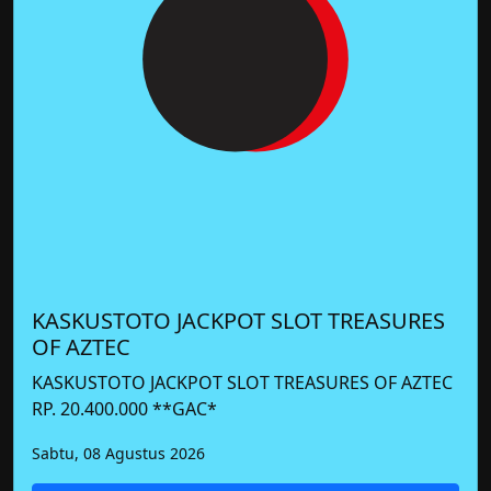
KASKUSTOTO JACKPOT SLOT TREASURES
OF AZTEC
KASKUSTOTO JACKPOT SLOT TREASURES OF AZTEC
RP. 20.400.000 **GAC*
Sabtu, 08 Agustus 2026