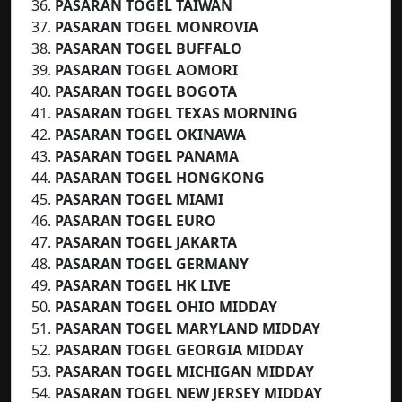
PASARAN TOGEL TAIWAN
PASARAN TOGEL MONROVIA
PASARAN TOGEL BUFFALO
PASARAN TOGEL AOMORI
PASARAN TOGEL BOGOTA
PASARAN TOGEL TEXAS MORNING
PASARAN TOGEL OKINAWA
PASARAN TOGEL PANAMA
PASARAN TOGEL HONGKONG
PASARAN TOGEL MIAMI
PASARAN TOGEL EURO
PASARAN TOGEL
JAKARTA
PASARAN TOGEL GERMANY
PASARAN TOGEL HK LIVE
PASARAN TOGEL OHIO MIDDAY
PASARAN TOGEL MARYLAND MIDDAY
PASARAN TOGEL GEORGIA MIDDAY
PASARAN TOGEL MICHIGAN MIDDAY
PASARAN TOGEL NEW JERSEY MIDDAY