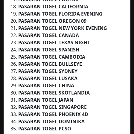
PASARAN TOGEL CALIFORNIA
PASARAN TOGEL FLORIDA EVENING
PASARAN TOGEL OREGON 09
PASARAN TOGEL NEW YORK EVENING
PASARAN TOGEL CANADA
PASARAN TOGEL
TEXAS NIGHT
PASARAN TOGEL
SPANISH
PASARAN TOGEL CAMBODIA
PASARAN TOGEL BULLSEYE
PASARAN TOGEL SYDNEY
PASARAN TOGEL LUSAKA
PASARAN TOGEL CHINA
PASARAN TOGEL SKOTLANDIA
PASARAN TOGEL JAPAN
PASARAN TOGEL SINGAPORE
PASARAN TOGEL PHOENIX 4D
PASARAN TOGEL DOMINIKA
PASARAN TOGEL PCSO