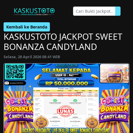
Kembali ke Beranda
KASKUSTOTO JACKPOT SWEET
BONANZA CANDYLAND
Selasa, 28 April 2026 08:41 WIB