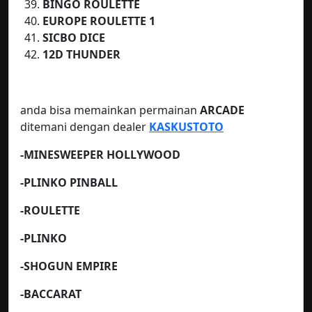
BINGO ROULETTE
EUROPE ROULETTE 1
SICBO DICE
12D THUNDER
anda bisa memainkan permainan
ARCADE
ditemani dengan dealer
KASKUSTOTO
-MINESWEEPER HOLLYWOOD
-PLINKO PINBALL
-ROULETTE
-PLINKO
-SHOGUN EMPIRE
-BACCARAT