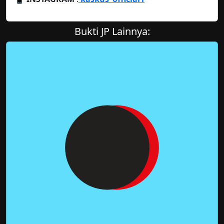
Bukti JP Lainnya: