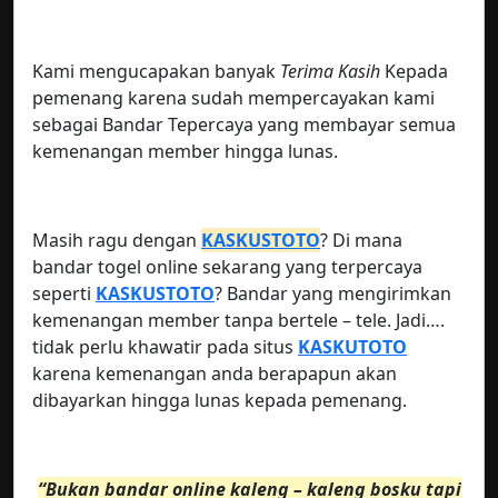
Kami mengucapakan banyak
Terima Kasih
Kepada
pemenang karena sudah mempercayakan kami
sebagai Bandar Tepercaya yang membayar semua
kemenangan member hingga lunas.
Masih ragu dengan
KASKUSTOTO
? Di mana
bandar togel online sekarang yang terpercaya
seperti
KASKUSTOTO
? Bandar yang mengirimkan
kemenangan member tanpa bertele – tele. Jadi….
tidak perlu khawatir pada situs
KASKUTOTO
karena kemenangan anda berapapun akan
dibayarkan hingga lunas kepada pemenang.
“Bukan bandar online kaleng – kaleng bosku tapi