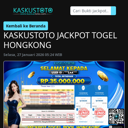
Kembali ke Beranda
KASKUSTOTO JACKPOT TOGEL
HONGKONG
Selasa, 27 Januari 2026 05:24 WIB