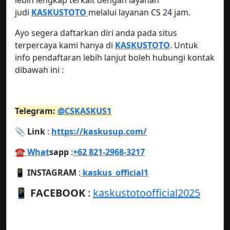
judi
KASKUSTOTO
melalui layanan CS 24 jam.
Ayo segera daftarkan diri anda pada situs
terpercaya kami hanya di
KASKUSTOTO
. Untuk
info pendaftaran lebih lanjut boleh hubungi kontak
dibawah ini :
Telegram:
@CSKASKUS1
📎 Link
:
https://kaskusup.com/
☎️ What
sapp
:
+62 821-2968-3217
📱 INSTAGRAM
:
kaskus_official1
📱
FACEBOOK
:
kaskustotoofficial2025