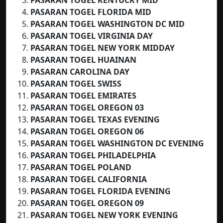
PASARAN TOGEL
FLORIDA MID
PASARAN TOGEL WASHINGTON DC MID
PASARAN TOGEL VIRGINIA DAY
PASARAN TOGEL NEW YORK MIDDAY
PASARAN TOGEL HUAINAN
PASARAN CAROLINA DAY
PASARAN TOGEL SWISS
PASARAN TOGEL EMIRATES
PASARAN TOGEL OREGON 03
PASARAN TOGEL TEXAS EVENING
PASARAN TOGEL OREGON 06
PASARAN TOGEL WASHINGTON DC EVENING
PASARAN TOGEL PHILADELPHIA
PASARAN TOGEL POLAND
PASARAN TOGEL CALIFORNIA
PASARAN TOGEL FLORIDA EVENING
PASARAN TOGEL OREGON 09
PASARAN TOGEL NEW YORK EVENING