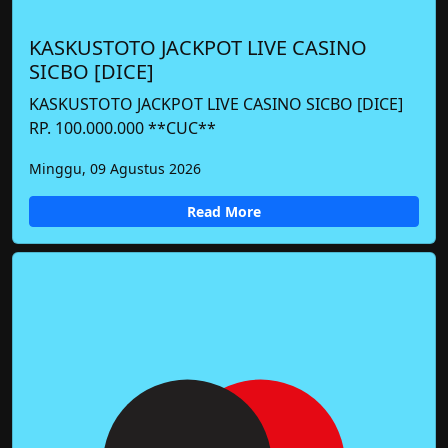
KASKUSTOTO JACKPOT LIVE CASINO
SICBO [DICE]
KASKUSTOTO JACKPOT LIVE CASINO SICBO [DICE]
RP. 100.000.000 **CUC**
Minggu, 09 Agustus 2026
Read More