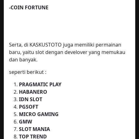
-COIN FORTUNE
Serta, di KASKUSTOTO juga memiliki permainan
baru, yaitu slot dengan develover yang memukau
dan banyak.
seperti berikut :
PRAGMATIC PLAY
HABANERO
IDN SLOT
PGSOFT
MICRO GAMING
GMW
SLOT MANIA
TOP TREND