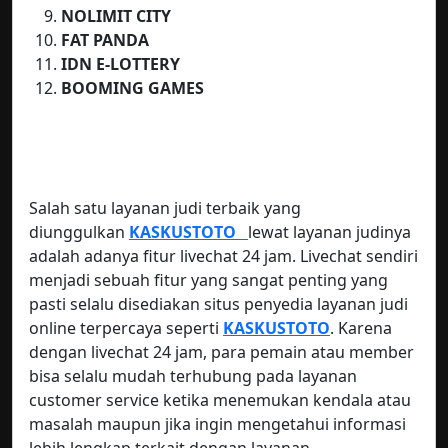
NOLIMIT CITY
FAT PANDA
IDN E-LOTTERY
BOOMING GAMES
Salah satu layanan judi terbaik yang
diunggulkan
KASKUSTOTO
lewat layanan judinya
adalah adanya fitur livechat 24 jam. Livechat sendiri
menjadi sebuah fitur yang sangat penting yang
pasti selalu disediakan situs penyedia layanan judi
online terpercaya seperti
KASKUSTOTO
. Karena
dengan livechat 24 jam, para pemain atau member
bisa selalu mudah terhubung pada layanan
customer service ketika menemukan kendala atau
masalah maupun jika ingin mengetahui informasi
lebih lengkap terkait dengan layanan