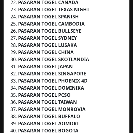
PASARAN TOGEL CANADA
PASARAN TOGEL
TEXAS NIGHT
PASARAN TOGEL
SPANISH
PASARAN TOGEL CAMBODIA
PASARAN TOGEL BULLSEYE
PASARAN TOGEL SYDNEY
PASARAN TOGEL LUSAKA
PASARAN TOGEL CHINA
PASARAN TOGEL SKOTLANDIA
PASARAN TOGEL JAPAN
PASARAN TOGEL SINGAPORE
PASARAN TOGEL PHOENIX 4D
PASARAN TOGEL DOMINIKA
PASARAN TOGEL PCSO
PASARAN TOGEL TAIWAN
PASARAN TOGEL MONROVIA
PASARAN TOGEL BUFFALO
PASARAN TOGEL AOMORI
PASARAN TOGEL BOGOTA