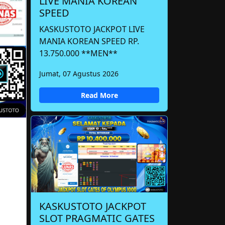
LIVE MANIA KOREAN
SPEED
KASKUSTOTO JACKPOT LIVE
MANIA KOREAN SPEED RP.
13.750.000 **MEN**
Jumat, 07 Agustus 2026
Read More
KASKUSTOTO JACKPOT
SLOT PRAGMATIC GATES