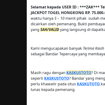
Selamat kepada USER ID : ***ZAK*** 
JACKPOT TOGEL HONGKONG RP. 75.000.
waktu hanya
5 – 10
menit pihak
sudah me
dicairkan oleh pemenang. Bukti pembay
yang
SAH/VALID
yang langsung di dapatkan
Kami mengucapakan banyak
Terima Kasih
sebagai Bandar Tepercaya yang membay
Masih ragu dengan
KASKUSTOTO
? Di ma
seperti
KASKUSTOTO
? Bandar yang meng
perlu khawatir pada situs
KASKUTOTO
ka
lunas kepada pemenang.