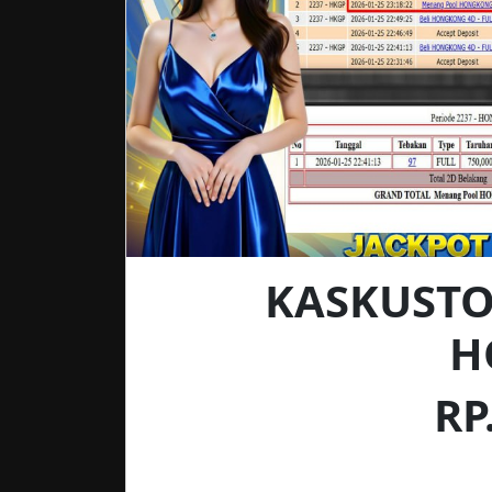
KASKUSTO
H
RP