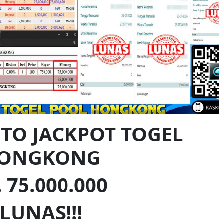
TO JACKPOT TOGEL
ONGKONG
. 75.000.000
LUNAS!!!