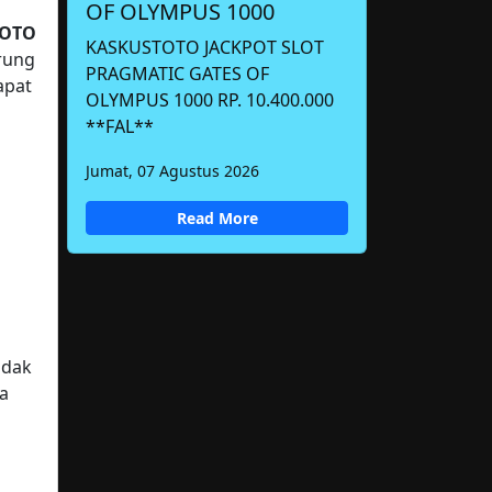
OF OLYMPUS 1000
TOTO
KASKUSTOTO JACKPOT SLOT
rung
PRAGMATIC GATES OF
apat
OLYMPUS 1000 RP. 10.400.000
**FAL**
Jumat, 07 Agustus 2026
Read More
idak
a