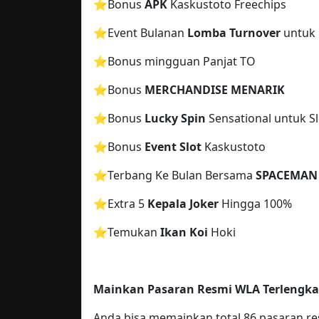
⭐️Bonus
APK
Kaskustoto Freechips
⭐️Event Bulanan
Lomba Turnover
untuk 
⭐️Bonus mingguan Panjat TO
⭐️
Bonus
MERCHANDISE MENARIK
⭐️Bonus
Lucky Spin
Sensational untuk S
⭐️Bonus
Event Slot
Kaskustoto
⭐️Terbang Ke Bulan Bersama
SPACEMAN
⭐️Extra 5
Kepala Joker
Hingga 100%
⭐️Temukan
Ikan Koi
Hoki
Mainkan Pasaran Resmi WLA Terlengkap
Anda bisa memainkan total 86 pasaran re