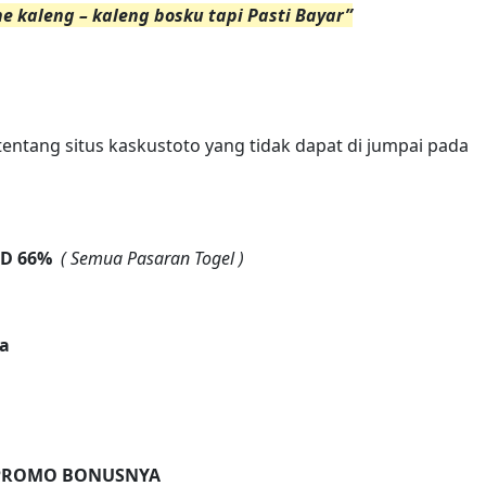
e kaleng – kaleng bosku tapi Pasti Bayar”
tentang situs kaskustoto yang tidak dapat di jumpai pada
 4D 66%
( Semua Pasaran Togel )
sa
 PROMO BONUSNYA