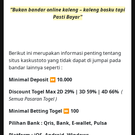
“Bukan bandar online kaleng – kaleng bosku tapi
Pasti Bayar”
Berikut ini merupakan informasi penting tentang
situs kaskustoto yang tidak dapat di jumpai pada
bandar lainnya seperti :
Minimal Deposit ⏩ 10.000
Discount Togel Max 2D 29% | 3D 59% | 4D 66%
(
Semua Pasaran Togel )
Minimal Betting Togel
⏩ 100
Pilihan Bank : Qris,
Bank, E-wallet, Pulsa
Platform :
iOS, Android, Windows