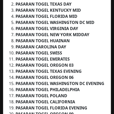
PASARAN TOGEL TEXAS DAY
PASARAN TOGEL KENTUCKY MID
PASARAN TOGEL
FLORIDA MID
PASARAN TOGEL WASHINGTON DC MID
PASARAN TOGEL VIRGINIA DAY
PASARAN TOGEL NEW YORK MIDDAY
PASARAN TOGEL HUAINAN
PASARAN CAROLINA DAY
PASARAN TOGEL SWISS
PASARAN TOGEL EMIRATES
PASARAN TOGEL OREGON 03
PASARAN TOGEL TEXAS EVENING
PASARAN TOGEL OREGON 06
PASARAN TOGEL WASHINGTON DC EVENING
PASARAN TOGEL PHILADELPHIA
PASARAN TOGEL POLAND
PASARAN TOGEL CALIFORNIA
PASARAN TOGEL FLORIDA EVENING
PASARAN TOGEL OREGON 09