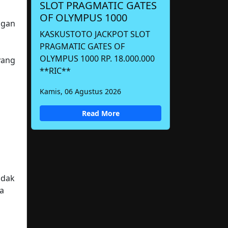
SLOT PRAGMATIC GATES
OF OLYMPUS 1000
ngan
KASKUSTOTO JACKPOT SLOT
PRAGMATIC GATES OF
OLYMPUS 1000 RP. 18.000.000
yang
**RIC**
Kamis, 06 Agustus 2026
Read More
idak
a