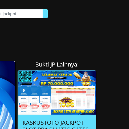
Bukti JP Lainnya:
KASKUSTOTO JACKPOT