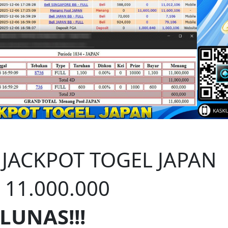
JACKPOT TOGEL JAPAN
 11.000.000
LUNAS!!!