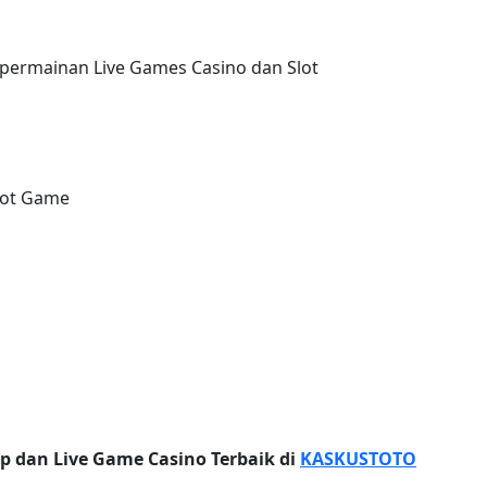
permainan Live Games Casino dan Slot
lot Game
 dan Live Game Casino Terbaik di
KASKUSTOTO