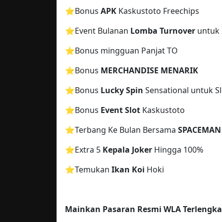
⭐️Bonus
APK
Kaskustoto Freechips
⭐️Event Bulanan
Lomba Turnover
untuk 
⭐️Bonus mingguan Panjat TO
⭐️
Bonus
MERCHANDISE MENARIK
⭐️Bonus
Lucky Spin
Sensational untuk S
⭐️Bonus
Event Slot
Kaskustoto
⭐️Terbang Ke Bulan Bersama
SPACEMAN
⭐️Extra 5
Kepala Joker
Hingga 100%
⭐️Temukan
Ikan Koi
Hoki
Mainkan Pasaran Resmi WLA Terlengkap