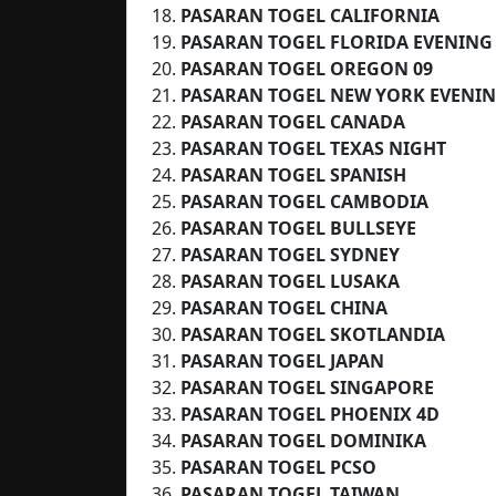
PASARAN TOGEL CALIFORNIA
PASARAN TOGEL FLORIDA EVENING
PASARAN TOGEL OREGON 09
PASARAN TOGEL NEW YORK EVENI
PASARAN TOGEL CANADA
PASARAN TOGEL
TEXAS NIGHT
PASARAN TOGEL
SPANISH
PASARAN TOGEL CAMBODIA
PASARAN TOGEL BULLSEYE
PASARAN TOGEL SYDNEY
PASARAN TOGEL LUSAKA
PASARAN TOGEL CHINA
PASARAN TOGEL SKOTLANDIA
PASARAN TOGEL JAPAN
PASARAN TOGEL SINGAPORE
PASARAN TOGEL PHOENIX 4D
PASARAN TOGEL DOMINIKA
PASARAN TOGEL PCSO
PASARAN TOGEL TAIWAN