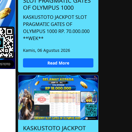
SLOT PRAGMATIC GATES
OF OLYMPUS 1000
KASKUSTOTO JACKPOT SLOT
PRAGMATIC GATES OF
OLYMPUS 1000 RP. 70.000.000
**WEK**
Kamis, 06 Agustus 2026
Read More
KASKUSTOTO JACKPOT