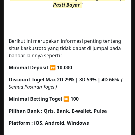
Pasti Bayar”
Berikut ini merupakan informasi penting tentang
situs kaskustoto yang tidak dapat di jumpai pada
bandar lainnya seperti :
Minimal Deposit ⏩ 10.000
Discount Togel Max 2D 29% | 3D 59% | 4D 66%
(
Semua Pasaran Togel )
Minimal Betting Togel
⏩ 100
Pilihan Bank : Qris,
Bank, E-wallet, Pulsa
Platform :
iOS, Android, Windows