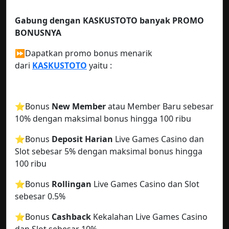
Gabung dengan KASKUSTOTO
banyak PROMO
BONUSNYA
⏩Dapatkan promo bonus menarik
dari
KASKUSTOTO
yaitu :
⭐️Bonus
New Member
atau Member Baru sebesar
10% dengan maksimal bonus hingga 100 ribu
⭐️Bonus
Deposit Harian
Live Games Casino dan
Slot sebesar 5% dengan maksimal bonus hingga
100 ribu
⭐️Bonus
Rollingan
Live Games Casino dan Slot
sebesar 0.5%
⭐️Bonus
Cashback
Kekalahan Live Games Casino
dan Slot sebesar 10%