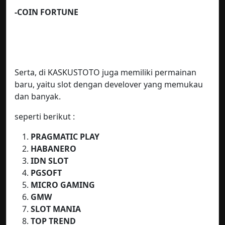
-COIN FORTUNE
Serta, di KASKUSTOTO juga memiliki permainan
baru, yaitu slot dengan develover yang memukau
dan banyak.
seperti berikut :
PRAGMATIC PLAY
HABANERO
IDN SLOT
PGSOFT
MICRO GAMING
GMW
SLOT MANIA
TOP TREND