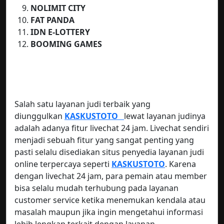
NOLIMIT CITY
FAT PANDA
IDN E-LOTTERY
BOOMING GAMES
Salah satu layanan judi terbaik yang
diunggulkan
KASKUSTOTO
lewat layanan judinya
adalah adanya fitur livechat 24 jam. Livechat sendiri
menjadi sebuah fitur yang sangat penting yang
pasti selalu disediakan situs penyedia layanan judi
online terpercaya seperti
KASKUSTOTO
. Karena
dengan livechat 24 jam, para pemain atau member
bisa selalu mudah terhubung pada layanan
customer service ketika menemukan kendala atau
masalah maupun jika ingin mengetahui informasi
lebih lengkap terkait dengan layanan