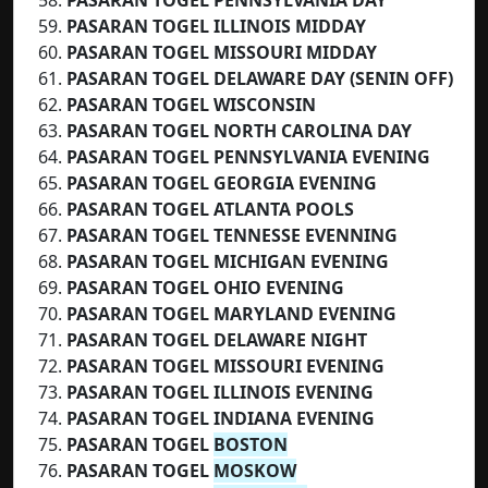
PASARAN TOGEL ILLINOIS MIDDAY
PASARAN TOGEL MISSOURI MIDDAY
PASARAN TOGEL DELAWARE DAY (SENIN OFF)
PASARAN TOGEL WISCONSIN
PASARAN TOGEL NORTH CAROLINA DAY
PASARAN TOGEL PENNSYLVANIA EVENING
PASARAN TOGEL GEORGIA EVENING
PASARAN TOGEL ATLANTA POOLS
PASARAN TOGEL TENNESSE EVENNING
PASARAN TOGEL MICHIGAN EVENING
PASARAN TOGEL OHIO EVENING
PASARAN TOGEL MARYLAND EVENING
PASARAN TOGEL DELAWARE NIGHT
PASARAN TOGEL MISSOURI EVENING
PASARAN TOGEL ILLINOIS EVENING
PASARAN TOGEL INDIANA EVENING
PASARAN TOGEL
BOSTON
PASARAN TOGEL
MOSKOW