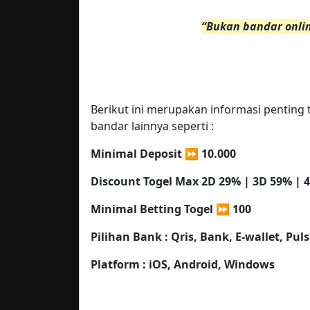
“Bukan bandar onlin
Berikut ini merupakan informasi penting 
bandar lainnya seperti :
Minimal Deposit ⏩ 10.000
Discount Togel Max 2D 29% | 3D 59% |
Minimal Betting Togel
⏩ 100
Pilihan Bank : Qris,
Bank, E-wallet, Pul
Platform :
iOS, Android, Windows