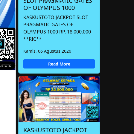
SLOT PRAGMATIC GATES
OF OLYMPUS 1000
KASKUSTOTO JACKPOT SLOT
PRAGMATIC GATES OF
OLYMPUS 1000 RP. 18.000.000
**RIC**
Kamis, 06 Agustus 2026
Read More
KASKUSTOTO JACKPOT