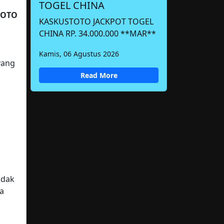
TOGEL CHINA
TOTO
KASKUSTOTO JACKPOT TOGEL
CHINA RP. 34.000.000 **MAR**
Kamis, 06 Agustus 2026
yang
Read More
idak
a