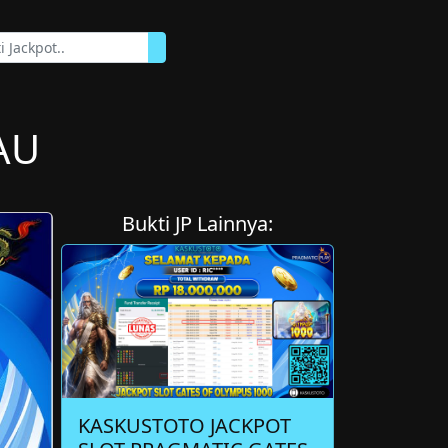
AU
Bukti JP Lainnya:
KASKUSTOTO JACKPOT