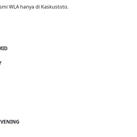
smi WLA hanya di Kaskustoto.
MID
Y
EVENING