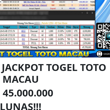
JACKPOT TOGEL TOTO
MACAU
 45.000.000
LUNAS!!!