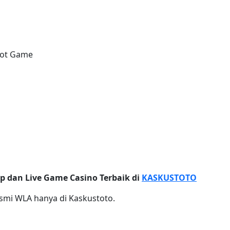
lot Game
 dan Live Game Casino Terbaik di
KASKUSTOTO
smi WLA hanya di Kaskustoto.