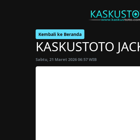
Kembali ke Beranda
KASKUSTOTO JAC
Sabtu, 21 Maret 2026 06:57 WIB