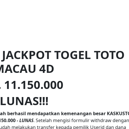
JACKPOT TOGEL TOTO
MACAU 4D
. 11.150.000
LUNAS!!!
Telah berhasil mendapatkan kemenangan besar KASKUS
50.000 -
LUNAS
. Setelah mengisi formulir withdraw denga
udah melakukan transfer kepada pemilik Userid dan dana