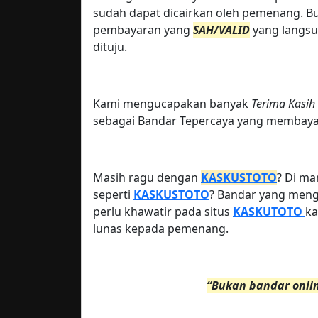
sudah dapat dicairkan oleh pemenang. B
pembayaran yang
SAH/VALID
yang langsun
dituju.
Kami mengucapakan banyak
Terima Kasih
sebagai Bandar Tepercaya yang membay
Masih ragu dengan
KASKUSTOTO
? Di ma
seperti
KASKUSTOTO
? Bandar yang meng
perlu khawatir pada situs
KASKUTOTO
ka
lunas kepada pemenang.
“Bukan bandar onlin