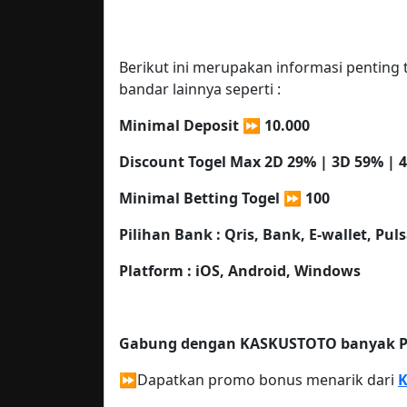
Berikut ini merupakan informasi penting 
bandar lainnya seperti :
Minimal Deposit ⏩ 10.000
Discount Togel Max 2D 29% | 3D 59% |
Minimal Betting Togel
⏩ 100
Pilihan Bank : Qris,
Bank, E-wallet, Pul
Platform :
iOS, Android, Windows
Gabung dengan KASKUSTOTO
banyak
⏩Dapatkan promo bonus menarik dari