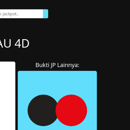
AU 4D
Bukti JP Lainnya: