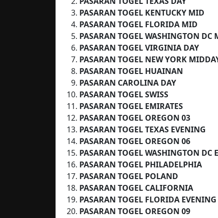
PASARAN TOGEL TEXAS DAY
PASARAN TOGEL KENTUCKY MID
PASARAN TOGEL
FLORIDA MID
PASARAN TOGEL WASHINGTON DC 
PASARAN TOGEL VIRGINIA DAY
PASARAN TOGEL NEW YORK MIDDA
PASARAN TOGEL HUAINAN
PASARAN CAROLINA DAY
PASARAN TOGEL SWISS
PASARAN TOGEL EMIRATES
PASARAN TOGEL OREGON 03
PASARAN TOGEL TEXAS EVENING
PASARAN TOGEL OREGON 06
PASARAN TOGEL WASHINGTON DC 
PASARAN TOGEL PHILADELPHIA
PASARAN TOGEL POLAND
PASARAN TOGEL CALIFORNIA
PASARAN TOGEL FLORIDA EVENING
PASARAN TOGEL OREGON 09