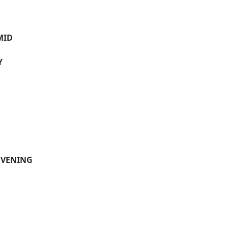
MID
Y
EVENING