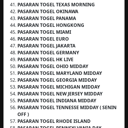
PASARAN TOGEL TEXAS MORNING
PASARAN TOGEL OKINAWA
PASARAN TOGEL PANAMA
PASARAN TOGEL HONGKONG
PASARAN TOGEL MIAMI
PASARAN TOGEL EURO
PASARAN TOGEL
JAKARTA
PASARAN TOGEL GERMANY
PASARAN TOGEL HK LIVE
PASARAN TOGEL OHIO MIDDAY
PASARAN TOGEL MARYLAND MIDDAY
PASARAN TOGEL GEORGIA MIDDAY
PASARAN TOGEL MICHIGAN MIDDAY
PASARAN TOGEL NEW JERSEY MIDDAY
PASARAN TOGEL INDIANA MIDDAY
PASARAN TOGEL TENNESSE MIDDAY ( SENIN
OFF )
PASARAN TOGEL RHODE ISLAND
PASARAN TOGEL PENNSYLVANIA DAY