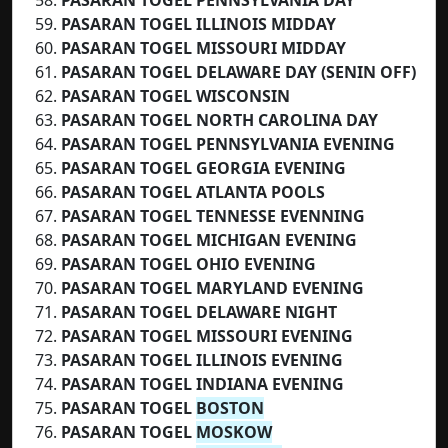
PASARAN TOGEL ILLINOIS MIDDAY
PASARAN TOGEL MISSOURI MIDDAY
PASARAN TOGEL DELAWARE DAY (SENIN OFF)
PASARAN TOGEL WISCONSIN
PASARAN TOGEL NORTH CAROLINA DAY
PASARAN TOGEL PENNSYLVANIA EVENING
PASARAN TOGEL GEORGIA EVENING
PASARAN TOGEL ATLANTA POOLS
PASARAN TOGEL TENNESSE EVENNING
PASARAN TOGEL MICHIGAN EVENING
PASARAN TOGEL OHIO EVENING
PASARAN TOGEL MARYLAND EVENING
PASARAN TOGEL DELAWARE NIGHT
PASARAN TOGEL MISSOURI EVENING
PASARAN TOGEL ILLINOIS EVENING
PASARAN TOGEL INDIANA EVENING
PASARAN TOGEL
BOSTON
PASARAN TOGEL
MOSKOW