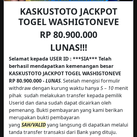
KASKUSTOTO JACKPOT
TOGEL WASHIGTONEVE
RP 80.900.000
LUNAS!!!
Selamat kepada USER ID : ***SIA*** Telah
berhasil mendapatkan kemenangan besar
KASKUSTOTO JACKPOT TOGEL WASHIGTONEVE
RP 80.900.000 -
LUNAS
. Setelah mengisi formulir
withdraw dengan kurung waktu hanya
5 – 10
menit
pihak
sudah melakukan transfer kepada pemilik
Userid dan dana sudah dapat dicairkan oleh
pemenang. Bukti pembayaran yang kami berikan
merupakan bukti pembayaran
yang
SAH/VALID
yang langsung di dapatkan melalui
tanda transfer transaksi dari Bank yang dituju.