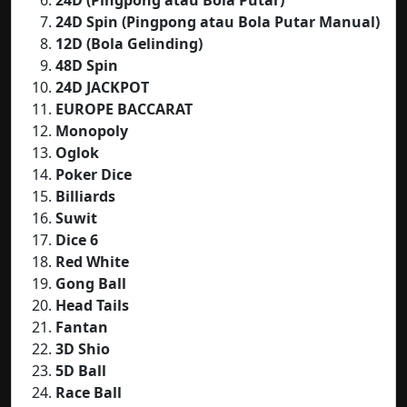
24D Spin (Pingpong atau Bola Putar Manual)
12D (Bola Gelinding)
48D Spin
24D JACKPOT
EUROPE BACCARAT
Monopoly
Oglok
Poker Dice
Billiards
Suwit
Dice 6
Red White
Gong Ball
Head Tails
Fantan
3D Shio
5D Ball
Race Ball