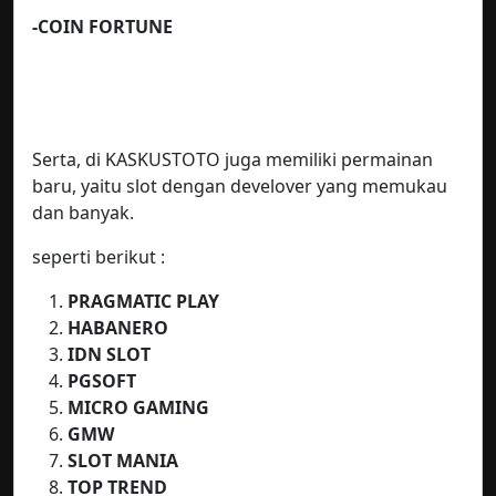
-COIN FORTUNE
Serta, di KASKUSTOTO juga memiliki permainan
baru, yaitu slot dengan develover yang memukau
dan banyak.
seperti berikut :
PRAGMATIC PLAY
HABANERO
IDN SLOT
PGSOFT
MICRO GAMING
GMW
SLOT MANIA
TOP TREND