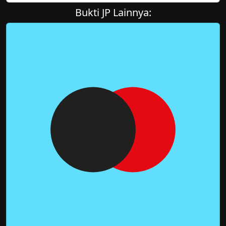
Bukti JP Lainnya: