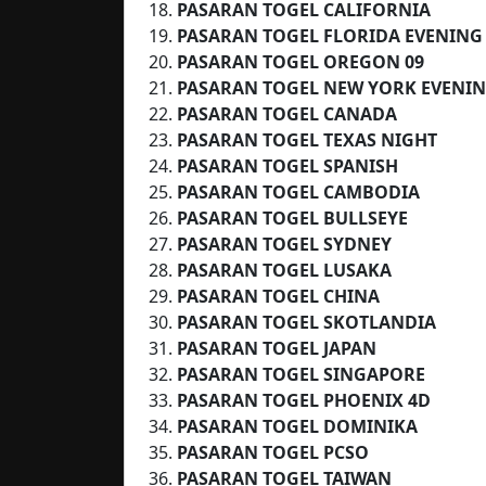
PASARAN TOGEL CALIFORNIA
PASARAN TOGEL FLORIDA EVENING
PASARAN TOGEL OREGON 09
PASARAN TOGEL NEW YORK EVENI
PASARAN TOGEL CANADA
PASARAN TOGEL
TEXAS NIGHT
PASARAN TOGEL
SPANISH
PASARAN TOGEL CAMBODIA
PASARAN TOGEL BULLSEYE
PASARAN TOGEL SYDNEY
PASARAN TOGEL LUSAKA
PASARAN TOGEL CHINA
PASARAN TOGEL SKOTLANDIA
PASARAN TOGEL JAPAN
PASARAN TOGEL SINGAPORE
PASARAN TOGEL PHOENIX 4D
PASARAN TOGEL DOMINIKA
PASARAN TOGEL PCSO
PASARAN TOGEL TAIWAN