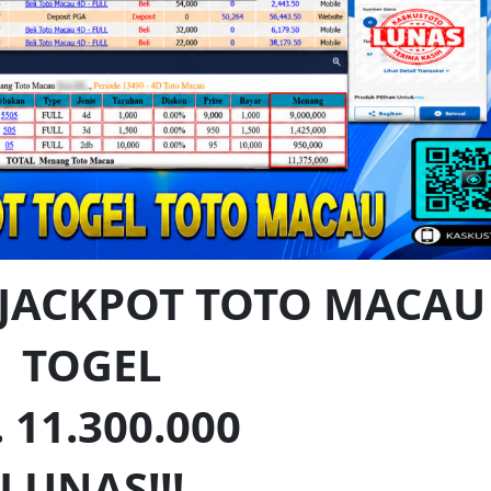
JACKPOT TOTO MACAU
TOGEL
. 11.300.000
LUNAS!!!