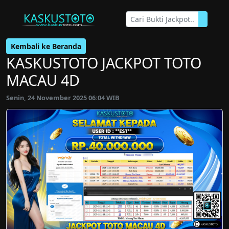
Kembali ke Beranda
KASKUSTOTO JACKPOT TOTO
MACAU 4D
Senin, 24 November 2025 06:04 WIB