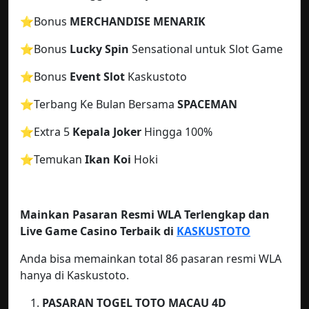
⭐️
Bonus
MERCHANDISE MENARIK
⭐️Bonus
Lucky Spin
Sensational untuk Slot Game
⭐️Bonus
Event Slot
Kaskustoto
⭐️Terbang Ke Bulan Bersama
SPACEMAN
⭐️Extra 5
Kepala Joker
Hingga 100%
⭐️Temukan
Ikan Koi
Hoki
Mainkan Pasaran Resmi WLA Terlengkap dan
Live Game Casino Terbaik di
KASKUSTOTO
Anda bisa memainkan total 86 pasaran resmi WLA
hanya di Kaskustoto.
PASARAN TOGEL TOTO MACAU
4D