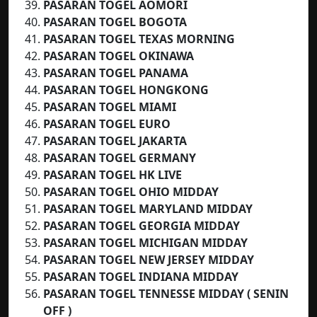
PASARAN TOGEL AOMORI
PASARAN TOGEL BOGOTA
PASARAN TOGEL TEXAS MORNING
PASARAN TOGEL OKINAWA
PASARAN TOGEL PANAMA
PASARAN TOGEL HONGKONG
PASARAN TOGEL MIAMI
PASARAN TOGEL EURO
PASARAN TOGEL
JAKARTA
PASARAN TOGEL GERMANY
PASARAN TOGEL HK LIVE
PASARAN TOGEL OHIO MIDDAY
PASARAN TOGEL MARYLAND MIDDAY
PASARAN TOGEL GEORGIA MIDDAY
PASARAN TOGEL MICHIGAN MIDDAY
PASARAN TOGEL NEW JERSEY MIDDAY
PASARAN TOGEL INDIANA MIDDAY
PASARAN TOGEL TENNESSE MIDDAY ( SENIN
OFF )