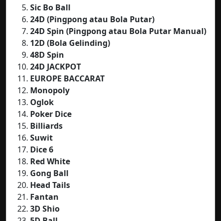
Sic Bo Ball
24D (Pingpong atau Bola Putar)
24D Spin (Pingpong atau Bola Putar Manual)
12D (Bola Gelinding)
48D Spin
24D JACKPOT
EUROPE BACCARAT
Monopoly
Oglok
Poker Dice
Billiards
Suwit
Dice 6
Red White
Gong Ball
Head Tails
Fantan
3D Shio
5D Ball