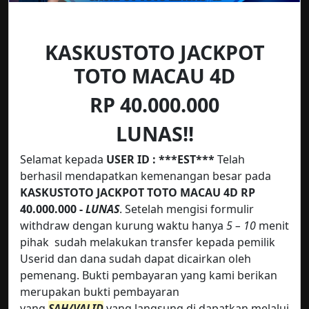
KASKUSTOTO JACKPOT
TOTO MACAU 4D
RP 40.000.000
LUNAS!!
Selamat kepada
USER ID : ***EST***
Telah
berhasil mendapatkan kemenangan besar pada
KASKUSTOTO JACKPOT TOTO MACAU 4D RP
40.000.000 -
LUNAS
. Setelah mengisi formulir
withdraw dengan kurung waktu hanya
5 – 10
menit
pihak
sudah melakukan transfer kepada pemilik
Userid dan dana sudah dapat dicairkan oleh
pemenang. Bukti pembayaran yang kami berikan
merupakan bukti pembayaran
yang
SAH/VALID
yang langsung di dapatkan melalui