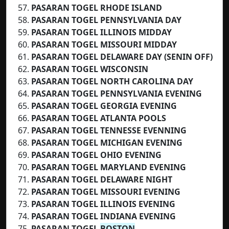
PASARAN TOGEL RHODE ISLAND
PASARAN TOGEL PENNSYLVANIA DAY
PASARAN TOGEL ILLINOIS MIDDAY
PASARAN TOGEL MISSOURI MIDDAY
PASARAN TOGEL DELAWARE DAY (SENIN OFF)
PASARAN TOGEL WISCONSIN
PASARAN TOGEL NORTH CAROLINA DAY
PASARAN TOGEL PENNSYLVANIA EVENING
PASARAN TOGEL GEORGIA EVENING
PASARAN TOGEL ATLANTA POOLS
PASARAN TOGEL TENNESSE EVENNING
PASARAN TOGEL MICHIGAN EVENING
PASARAN TOGEL OHIO EVENING
PASARAN TOGEL MARYLAND EVENING
PASARAN TOGEL DELAWARE NIGHT
PASARAN TOGEL MISSOURI EVENING
PASARAN TOGEL ILLINOIS EVENING
PASARAN TOGEL INDIANA EVENING
PASARAN TOGEL
BOSTON