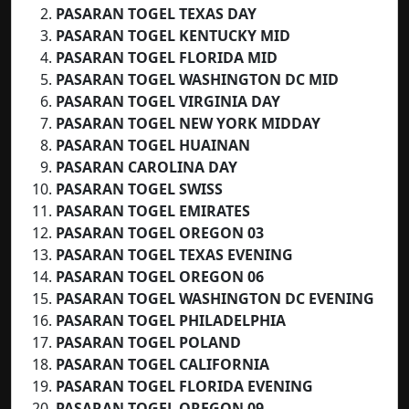
PASARAN TOGEL TEXAS DAY
PASARAN TOGEL KENTUCKY MID
PASARAN TOGEL
FLORIDA MID
PASARAN TOGEL WASHINGTON DC MID
PASARAN TOGEL VIRGINIA DAY
PASARAN TOGEL NEW YORK MIDDAY
PASARAN TOGEL HUAINAN
PASARAN CAROLINA DAY
PASARAN TOGEL SWISS
PASARAN TOGEL EMIRATES
PASARAN TOGEL OREGON 03
PASARAN TOGEL TEXAS EVENING
PASARAN TOGEL OREGON 06
PASARAN TOGEL WASHINGTON DC EVENING
PASARAN TOGEL PHILADELPHIA
PASARAN TOGEL POLAND
PASARAN TOGEL CALIFORNIA
PASARAN TOGEL FLORIDA EVENING
PASARAN TOGEL OREGON 09