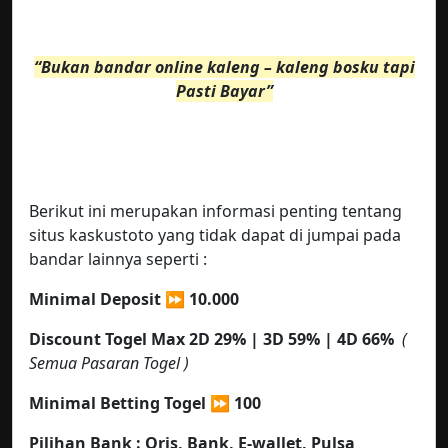
“Bukan bandar online kaleng – kaleng bosku tapi
Pasti Bayar”
Berikut ini merupakan informasi penting tentang
situs kaskustoto yang tidak dapat di jumpai pada
bandar lainnya seperti :
Minimal Deposit ⏩ 10.000
Discount Togel Max 2D 29% | 3D 59% | 4D 66%
(
Semua Pasaran Togel )
Minimal Betting Togel
⏩ 100
Pilihan Bank : Qris,
Bank, E-wallet, Pulsa