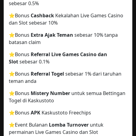
sebesar 0.5%
⭐️Bonus
Cashback
Kekalahan Live Games Casino
dan Slot sebesar 10%
⭐️Bonus
Extra Ajak Teman
sebesar 10% tanpa
batasan claim
⭐️Bonus
Referral Live Games Casino dan
Slot
sebesar 0.1%
⭐️Bonus
Referral Togel
sebesar 1% dari taruhan
teman anda
⭐️Bonus
Mistery Number
untuk semua Bettingan
Togel di Kaskustoto
⭐️Bonus
APK
Kaskustoto Freechips
⭐️Event Bulanan
Lomba Turnover
untuk
permainan Live Games Casino dan Slot