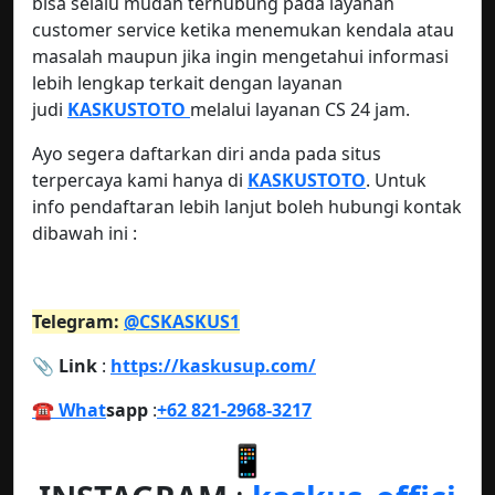
bisa selalu mudah terhubung pada layanan
customer service ketika menemukan kendala atau
masalah maupun jika ingin mengetahui informasi
lebih lengkap terkait dengan layanan
judi
KASKUSTOTO
melalui layanan CS 24 jam.
Ayo segera daftarkan diri anda pada situs
terpercaya kami hanya di
KASKUSTOTO
. Untuk
info pendaftaran lebih lanjut boleh hubungi kontak
dibawah ini :
Telegram:
@CSKASKUS1
📎 Link
:
https://kaskusup.com/
☎️ What
sapp
:
+62 821-2968-3217
📱