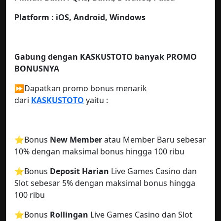
Platform :
iOS, Android, Windows
Gabung dengan KASKUSTOTO
banyak PROMO
BONUSNYA
⏩Dapatkan promo bonus menarik
dari
KASKUSTOTO
yaitu :
⭐️Bonus
New Member
atau Member Baru sebesar
10% dengan maksimal bonus hingga 100 ribu
⭐️Bonus
Deposit Harian
Live Games Casino dan
Slot sebesar 5% dengan maksimal bonus hingga
100 ribu
⭐️Bonus
Rollingan
Live Games Casino dan Slot