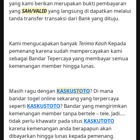
yang kami berikan merupakan bukti pembayaran
yang
SAH/VALID
yang langsung di dapatkan melalui
tanda transfer transaksi dari Bank yang dituju.
Kami mengucapakan banyak
Terima Kasih
Kepada
pemenang karena sudah mempercayakan kami
sebagai Bandar Tepercaya yang membayar semua
kemenangan member hingga lunas.
Masih ragu dengan
KASKUSTOTO
? Di mana
bandar togel online sekarang yang terpercaya
seperti
KASKUSTOTO
? Bandar yang mengirimkan
kemenangan member tanpa bertele – tele. Jadi….
tidak perlu khawatir pada situs
KASKUTOTO
karena kemenangan anda berapapun akan
dibayarkan hingga lunas kepada pemenang.