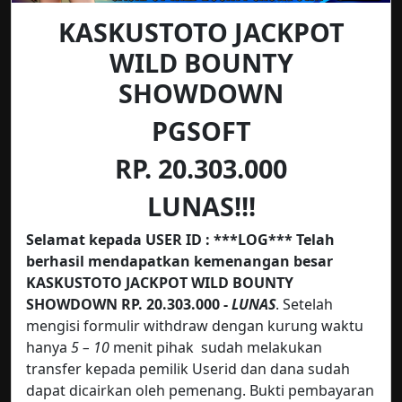
KASKUSTOTO JACKPOT
WILD BOUNTY
SHOWDOWN
PGSOFT
RP. 20.303.000
LUNAS!!!
Selamat kepada USER ID : ***LOG*** Telah
berhasil mendapatkan kemenangan besar
KASKUSTOTO JACKPOT WILD BOUNTY
SHOWDOWN RP. 20.303.000 -
LUNAS
. Setelah
mengisi formulir withdraw dengan kurung waktu
hanya
5 – 10
menit pihak
sudah melakukan
transfer kepada pemilik Userid dan dana sudah
dapat dicairkan oleh pemenang. Bukti pembayaran