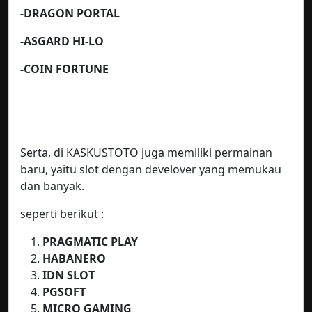
-DRAGON PORTAL
-ASGARD HI-LO
-COIN FORTUNE
Serta, di KASKUSTOTO juga memiliki permainan
baru, yaitu slot dengan develover yang memukau
dan banyak.
seperti berikut :
PRAGMATIC PLAY
HABANERO
IDN SLOT
PGSOFT
MICRO GAMING