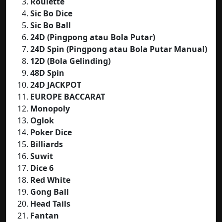
Roulette
Sic Bo Dice
Sic Bo Ball
24D (Pingpong atau Bola Putar)
24D Spin (Pingpong atau Bola Putar Manual)
12D (Bola Gelinding)
48D Spin
24D JACKPOT
EUROPE BACCARAT
Monopoly
Oglok
Poker Dice
Billiards
Suwit
Dice 6
Red White
Gong Ball
Head Tails
Fantan